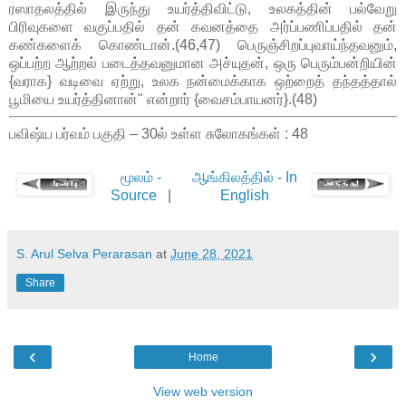
ரஸாதலத்தில் இருந்து உயர்த்திவிட்டு, உலகத்தின் பல்வேறு
பிரிவுகளை வகுப்பதில் தன் கவனத்தை அர்ப்பணிப்பதில் தன்
கண்களைக் கொண்டான்.(46,47) பெருஞ்சிறப்புவாய்ந்தவனும்,
ஒப்பற்ற ஆற்றல் படைத்தவனுமான அச்யுதன், ஒரு பெரும்பன்றியின்
{வராக} வடிவை ஏற்று, உலக நன்மைக்காக ஒற்றைத் தந்தத்தால்
பூமியை உயர்த்தினான்" என்றார் {வைசம்பாயனர்}.(48)
பவிஷ்ய பர்வம் பகுதி – 30ல் உள்ள சுலோகங்கள் : 48
மூலம் -
ஆங்கிலத்தில் - In
Source
|
English
S. Arul Selva Perarasan
at
June 28, 2021
Share
‹
›
Home
View web version