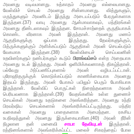
அவனது வடிவமானது. உத்காதம் அவனது எல்லையானது.
வேள்விச் செயல் அவனது சின்னமானது. வித்துகளும்,
மருந்துகளும் அவனிடம் இருந்து அடையப்படும் பேரருள்களாக
இருந்தன.(37) வாயு அவனது ஆன்மாவாகவும், மந்திரங்கள்
அவனது தீண்டலாகவும் இருந்தன. சோமச்சாற்றைக் குருதியாகக்
கொண்ட வீரனாக அவன் இருந்தான். அவனது மணம்
ஆகுதிகளுக்கு ஒப்பாக இருந்தது. தேவர்களுக்கும்,
பித்ருக்களுக்கும் அளிக்கப்படும் ஆகுதிகள் அவன் செயல்படும்
வேகமாக இருந்தன.(38) வேள்வியைச் செய்பவனின்
உறவினர்களும் நண்பர்களும் கூடும்
பிராங்வம்சம்
என்ற அறையாக
அவனது உடல் இருந்தது. அவன் ஒளிமிக்கவனாகத் திகழ்ந்தான்.
பல்வேறு அர்ப்பணிப்புகளால் அவன் வழிபடப்பட்டான்.
புரோஹிதருக்குக் கொடுக்கப்படும் காணிக்கையாக அவனது
இதயம் இருந்தது. அவன் யோகம் பயிலும் பெரும் யோகியாக
இருந்தான். வேள்விப் பொருட்கள் நிறைந்தவனாக அவன்
பெரியவனாக இருந்தான்.(39) வேதங்களில் உள்ள துணைச்
செயல்கள் அவனது உதடுகளை அலங்கரித்தன. அவனது உந்தி
பிரவர்ஷிய செயல்களால் அலங்கரிக்கப்பட்டிருந்தது. மந்திர
வகைகள் அவனது பாதைகளாக அமைந்தன. ரகசிய
உபநிஷத்துகள் அவனது இருக்கையாகின.(40) அவன் நீரின்
நிழலான தன் மனைவி
சாயா தேவியுடன்
இருந்தான்.
ரத்தினங்களால் அலங்கரிக்கப்பட்ட மலைச் சிகரத்தைப் போல