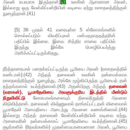
அவன் உயரமாக இருந்தான்}
[5]
. உலகின் ஆசானான அவன்,
இவ்வாறு ஒரு வேள்விப்பன்றியின் வடிவை ஏற்று ரஸாதலத்திற்குள்
நுழைந்தான்.(41)
[5] 36 முதல் 41 வரையுள்ள 5 ஸ்லோகங்களில்
சொல்லப்படும் விவரிப்புகள் மன்மதநாததத்தரின்
பதிப்பில் இல்லை. இவை சித்திர சாலை பதிப்பில்
இருந்து இங்கே மொழிபெயர்த்து
அளிக்கப்பட்டிருக்கிறது.
நீர்த்தாரையால் மறைக்கப்பட்டிருந்த பூமியை அவன் {ரஸாதலத்தில்
கண்டான்}.(42) அந்தத் தலைவன் உலகின் நன்மைக்காக
ரஸாதலத்திற்குள் நுழைந்து, அங்கே மூழ்கியிருந்த பூமியைத் தன்
தந்தங்களால் உயர்த்தினான்.(43) அதன்பிறகு அந்தத்
தலைவன்
{வராகன்}, பூமாதேவியை அவளுக்குரிய இடத்தில் மீண்டும்
நிறுவிவிட்டு
லோகபாலர்களையும் நிலைநிறுத்தி அவளை
விடுவித்தான். தலைவன் விஷ்ணுவால் தாங்கப்பட்டதன் விளைவால்
பூமாதேவி அமைதியை அடைந்து அவனை வணங்கினாள்.(44)
இவ்வாறு அந்தத் தலைவன் வேள்விப்பன்றியின் வடிவை ஏற்று,
அனைவரின் நன்மைக்காகப் பூமாதேவியை உயர்த்தினான்.(45)
சூரர்களில் {தேவர்களில்} முதன்மையானவனான அவன், பூமியை