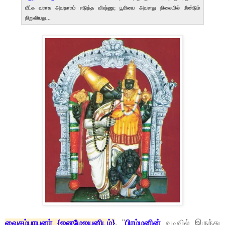
மீட்க வராக அவதாரம் எடுத்த விஷ்ணு; பூமியை அவளது நிலையில் மீண்டும்
நிறுவியது...
வைசம்பாயனர் {ஜனமேஜயனிடம்}
, "
பிரம்மனின்
வடிவில் இருந்து