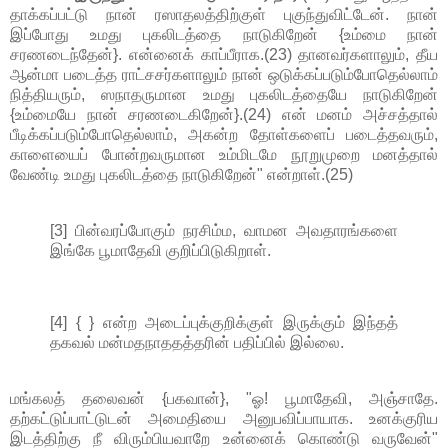
தாக்கப்பட்டு நான் ரஸாதலத்திற்குள் புகுந்துவிட்டேன். நான்
இப்போது உமது புகலிடத்தை நாடுகிறேன் {உம்மை நான்
சரணடைந்தேன்}. என்னைக் காப்பீராக.(23) தானவர்களாலும், தீய
ஆன்மா படைத்த ராட்சசர்களாலும் நான் ஒடுக்கப்படும்போதெல்லாம்
நித்தியரும், ஸநாதருமான உமது புகலிடத்தையே நாடுகிறேன்
{உம்மையே நான் சரணடைகிறேன்}.(24) என் மனம் அச்சத்தால்
பீடிக்கப்படும்போதெல்லாம், அகன்ற தோள்களைப் படைத்தவரும்,
காளையைப் போன்றவருமான உம்மிடமே நூறுமுறை மனத்தால்
வேண்டி உமது புகலிடத்தை நாடுகிறேன்" என்றாள்.(25)
[3] பின்வரப்போகும் நரசிம்ம, வாமன அவதாரங்களை
இங்கே பூமாதேவி குறிப்பிடுகிறாள்.
[4] { } என்ற அடைப்புக்குறிக்குள் இருக்கும் இந்தத்
தகவல் மன்மதநாததத்தரின் பதிப்பில் இல்லை.
மங்கலத் தலைவன் {பகவான்}, "ஓ! பூமாதேவி, அஞ்சாதே.
தற்கட்டுப்பாட்டுடன் அமைதியை அனுபவிப்பாயாக. உனக்குரிய
இடத்திற்கு நீ விரும்பியவாறே உன்னைக் கொண்டு வருவேன்"