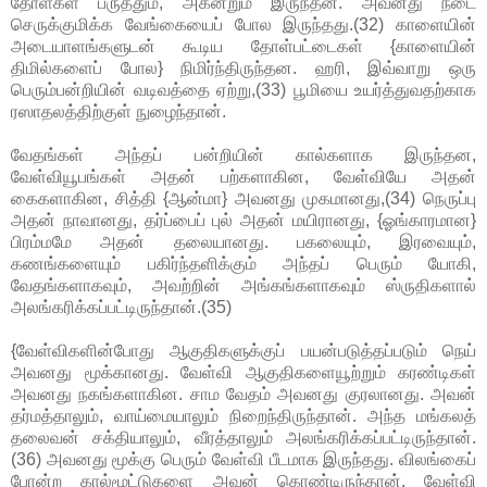
தோள்கள் பருத்தும், அகன்றும் இருந்தன. அவனது நடை
செருக்குமிக்க வேங்கையைப் போல இருந்தது.(32) காளையின்
அடையாளங்களுடன் கூடிய தோள்பட்டைகள் {காளையின்
திமில்களைப் போல} நிமிர்ந்திருந்தன. ஹரி, இவ்வாறு ஒரு
பெரும்பன்றியின் வடிவத்தை ஏற்று,(33) பூமியை உயர்த்துவதற்காக
ரஸாதலத்திற்குள் நுழைந்தான்.
வேதங்கள் அந்தப் பன்றியின் கால்களாக இருந்தன,
வேள்வியூபங்கள் அதன் பற்களாகின, வேள்வியே அதன்
கைகளாகின, சித்தி {ஆன்மா} அவனது முகமானது,(34) நெருப்பு
அதன் நாவானது, தர்ப்பைப் புல் அதன் மயிரானது, {ஓங்காரமான}
பிரம்மமே அதன் தலையானது. பகலையும், இரவையும்,
கணங்களையும் பகிர்ந்தளிக்கும் அந்தப் பெரும் யோகி,
வேதங்களாகவும், அவற்றின் அங்கங்களாகவும் ஸ்ருதிகளால்
அலங்கரிக்கப்பட்டிருந்தான்.(35)
{வேள்விகளின்போது ஆகுதிகளுக்குப் பயன்படுத்தப்படும் நெய்
அவனது மூக்கானது. வேள்வி ஆகுதிகளையூற்றும் கரண்டிகள்
அவனது நகங்களாகின. சாம வேதம் அவனது குரலானது. அவன்
தர்மத்தாலும், வாய்மையாலும் நிறைந்திருந்தான். அந்த மங்கலத்
தலைவன் சக்தியாலும், வீரத்தாலும் அலங்கரிக்கப்பட்டிருந்தான்.
(36) அவனது மூக்கு பெரும் வேள்வி பீடமாக இருந்தது. விலங்கைப்
போன்ற கால்மூட்டுகளை அவன் கொண்டிருந்தான். வேள்வி