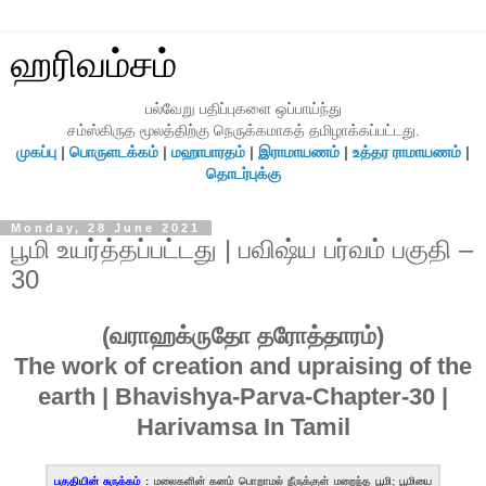
ஹரிவம்சம்
பல்வேறு பதிப்புகளை ஒப்பாய்ந்து
சம்ஸ்கிருத மூலத்திற்கு நெருக்கமாகத் தமிழாக்கப்பட்டது.
முகப்பு
|
பொருளடக்கம்
|
மஹாபாரதம்
|
இராமாயணம்
|
உத்தர ராமாயணம்
|
தொடர்புக்கு
Monday, 28 June 2021
பூமி உயர்த்தப்பட்டது | பவிஷ்ய பர்வம் பகுதி –
30
(வராஹக்ருதோ தரோத்தாரம்)
The work of creation and upraising of the
earth | Bhavishya-Parva-Chapter-30 |
Harivamsa In Tamil
பகுதியின் சுருக்கம் :
மலைகளின் கனம் பொறாமல் நீருக்குள் மறைந்த பூமி; பூமியை