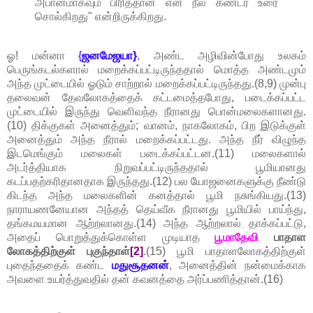
அபானமாகவும் பிரித்தான் என நீல கண்டர் உரை
சொல்கிறது" என்றிருக்கிறது.
ஓ! மன்னா
{
ஜனமேஜயா}
, அண்ட அழிவின்போது உலகம்
பெருங்கடல்களால் மறைக்கப்பட்டிருந்ததால் மொத்த அண்டமும்
அந்த முட்டையில் ஓடும் சாற்றால் மறைக்கப்பட்டிருந்தது.(8,9) முன்பு
தலைவன் தேவலோகத்தைக் கட்டமைத்தபோது, படைக்கப்பட்ட
முட்டையில் இருந்து வெளிவந்த நீரானது பொன்மலைகளானது.
(10) திக்குகள் அனைத்தும்; வானம், நாகலோகம், பிற இடுக்குள்
அனைத்தும் அந்த நீரால் மறைக்கப்பட்டது. அந்த நீர் விழுந்த
இடமெங்கும் மலைகள் படைக்கப்பட்டன.(11) மலைகளால்
அடர்த்தியாக நிறுவப்பட்டிருந்ததால் பூமியானது
கடப்பதற்கரிதானதாக இருந்தது.(12) பல யோஜனைகளுக்கு நீண்டு
கிடந்த அந்த மலைகளின் கனத்தால் பூமி நசுங்கியது.(13)
நாராயணனேயான அந்தத் தெய்வீக நீரானது பூமியில் பாய்ந்து,
தங்கமயமான ஆற்றலானது.(14) அந்த ஆற்றலால் தாக்கப்பட்டு,
அதைப் பொறுத்துக்கொள்ள முடியாத
பூமாதேவி
பாதாள
லோகத்திற்குள் புகுந்தாள்
[2]
.(15) பூமி பாதாளலோகத்திற்குள்
புதைந்ததைக் கண்ட
மதுசூதனன்
, அனைத்தின் நன்மைக்காக
அவளை உயர்த்துவதில் தன் கவனத்தை அர்ப்பணித்தான்.(16)