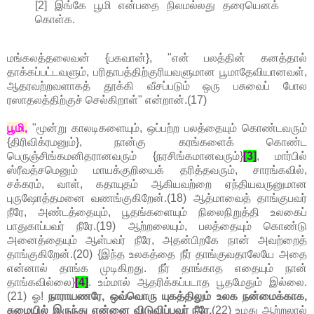
[2] இங்கே பூமி என்பதை நிலமல்லது தரையெனக்
கொள்க.
மங்கலத்தலைவன் {பகவான்}, "என் பலத்தின் கனத்தால்
தாக்கப்பட்டவளும், பரிதாபத்திற்குரியவளுமான பூமாதேவியானவள்,
ஆதரவற்றவளாகத் தூக்கி வீசப்படும் ஒரு பசுவைப் போல
ரஸாதலத்திற்குச் செல்கிறாள்" என்றான்.(17)
பூமி,
"மூன்று காலடிகளையும், ஒப்பற்ற பலத்தையும் கொண்டவரும்
{திரிவிக்ரமனும்}, நான்கு கரங்களைக் கொண்ட
பெருஞ்சிங்கமனிதரானவரும் {நரசிங்கமானவரும்}
[3]
, மார்பில்
ஸ்ரீவத்சமெனும் மாயக்குறியைக் தரித்தவரும், சாரங்கவில்,
சக்கரம், வாள், கதாயுதம் ஆகியவற்றை ஏந்தியவருனுமான
புருஷோத்தமனை வணங்குகிறேன்.(18) ஆத்மாவைத் தாங்குபவர்
நீரே, அண்டத்தையும், பூதங்களையும் நிலைநிறுத்தி உலகைப்
பாதுகாப்பவர் நீரே.(19) ஆற்றலையும், பலத்தையும் கொண்டு
அனைத்தையும் ஆள்பவர் நீரே, அதன்பிறகே நான் அவற்றைத்
தாங்குகிறேன்.(20) {இந்த உலகத்தை நீர் தாங்குவதாலேயே அதை
என்னால் தாங்க முடிகிறது. நீர் தாங்காத எதையும் நான்
தாங்கவில்லை}
[4]
. உம்மால் ஆதரிக்கப்படாத பூதமேதும் இல்லை.
(21) ஓ!
நாராயணரே, ஒவ்வொரு யுகத்திலும் உலக நன்மைக்காக,
சுமையில் இருந்து என்னை விடுவிப்பவர் நீரே.
(22) உமது ஆற்றலால்