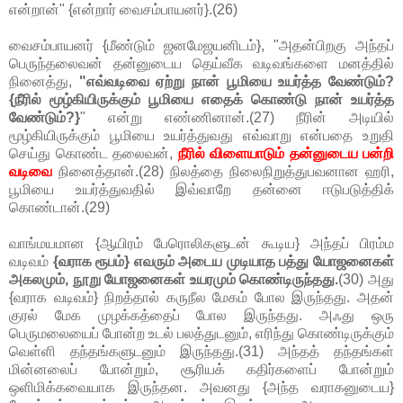
என்றான்" {என்றார் வைசம்பாயனர்}.(26)
வைசம்பாயனர் {மீண்டும் ஜனமேஜயனிடம்}, "அதன்பிறகு அந்தப்
பெருந்தலைவன் தன்னுடைய தெய்வீக வடிவங்களை மனத்தில்
நினைத்து,
"எவ்வடிவை ஏற்று நான் பூமியை உயர்த்த வேண்டும்?
{நீரில் மூழ்கியிருக்கும் பூமியை எதைக் கொண்டு நான் உயர்த்த
வேண்டும்?}
" என்று எண்ணினான்.(27) நீரின் அடியில்
மூழ்கியிருக்கும் பூமியை உயர்த்துவது எவ்வாறு என்பதை உறுதி
செய்து கொண்ட தலைவன்,
நீரில் விளையாடும் தன்னுடைய பன்றி
வடிவை
நினைத்தான்.(28) நிலத்தை நிலைநிறுத்துபவனான ஹரி,
பூமியை உயர்த்துவதில் இவ்வாறே தன்னை ஈடுபடுத்திக்
கொண்டான்.(29)
வாங்மயமான {ஆயிரம் பேரொலிகளுடன் கூடிய} அந்தப் பிரம்ம
வடிவம்
{வராக ரூபம்} எவரும் அடைய முடியாத பத்து யோஜனைகள்
அகலமும், நூறு யோஜனைகள் உயரமும் கொண்டிருந்தது.
(30) அது
{வராக வடிவம்} நிறத்தால் கருநீல மேகம் போல இருந்தது. அதன்
குரல் மேக முழக்கத்தைப் போல இருந்தது. அஃது ஒரு
பெருமலையைப் போன்ற உடல் பலத்துடனும், எரிந்து கொண்டிருக்கும்
வெள்ளி தந்தங்களுடனும் இருந்தது.(31) அந்தத் தந்தங்கள்
மின்னலைப் போன்றும், சூரியக் கதிர்களைப் போன்றும்
ஒளிமிக்கவையாக இருந்தன. அவனது {அந்த வராகனுடைய}