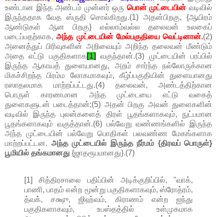
உண்டான இந்த அண்டம் முன்னர் ஒரு
பொன் முட்டையின்
வடிவில்
இருந்ததாக வேத ஸ்ருதி சொல்கிறது.(1) அதன்பிறகு, {ஆயிரம்
ஆண்டுகள் ஆன பிறகு} எல்லாம்வல்ல தலைவன் உலகைப்
படைப்பதற்காக,
அந்த முட்டையின் மேல்பகுதியை வெட்டினான்.
(2)
அனைத்துப் பிரிவுகளின் அறிவையும் அறிந்த தலைவன் மீண்டும்
அதை எட்டு பகுதிகளாக
[1]
வகுந்தான்.(3) முட்டையின் பரப்பில்
இருந்த ஆகாயத் துளையானது, அறம் சார்ந்த நல்லோருக்கான
மிகச்சிறந்த பிரம்ம லோகமாகவும், கீழ்ப்பகுதியின் துளையானது
ரஸாதலமாக மாற்றப்பட்டது.(4) தலைவன், அண்டத்திற்கான
பொருள் காரணமான அந்த முட்டையை எட்டு வகைத்
துளைகளுடன் படைத்தான்;(5) அதன் பிறகு அவன் துளைகளின்
வடிவில் இருந்த புலன்களைத் திரள் பூதங்களாகவும், நுட்பமான
பூதங்களாகவும் வகுத்தான்.(6) பல்வேறு வண்ணங்களில் இருந்த
அந்த முட்டையின் பல்வேறு பொதிகள் பலவண்ண மேகங்களாக
மாற்றப்பட்டன.
அந்த முட்டையில் இருந்த நீர்மம் {திரவப் பொருள்}
பூமியில் தங்கமானது
{ஜாதரூபமானது}.(7)
[1] சித்திரசாலை பதிப்பின் அடிக்குறிப்பில், "வாக்,
பாணி, பாதம் என்ற மூன்று பகுதிகளாகவும், ஸ்ரோத்ரம்,
த்வக், சக்ஷு, ஜிஹ்வம், கிராணம் என்ற ஐந்து
பகுதிகளாகவும், உபஸ்தத்தில் உள்முகமாக