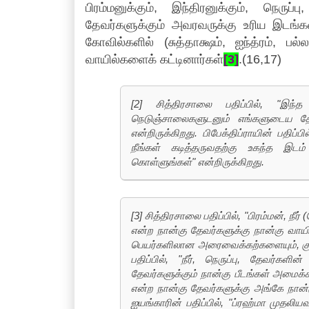
பிரம்மனுக்கும், இந்திரனுக்கும், நெர
தேவர்களுக்கும் அவரவருக்கு உரிய இடங்கள
கோவில்களில் (சுத்தாக்ஷம், ஐந்த்ரம், 
வாயில்களைக் கட்டினார்கள்
[3]
.(16,17)
[2] சித்திரசாலை பதிப்பில், "இந்த
நெடுஞ்சாலைகளுடனும் எங்களுடைய தே
என்றிருக்கிறது. பிபேக்திப்ராயின் பத
நீங்கள் கடித்தருவதற்கு உகந்த இடம
கொள்ளுங்கள்" என்றிருக்கிறது.
[3] சித்திரசாலை பதிப்பில், "பிரம்மன், ந
என்ற நான்கு தேவர்களுக்கு நான்கு வாயில்க
பெயர்களிலான அரைவைக்கற்களையும், குழவ
பதிப்பில், "நீர், நெருப்பு, தேவர்
தேவர்களுக்கும் நான்கு பீடங்கள் அமைக்க
என்ற நான்கு தேவர்களுக்கு அங்கே நான்க
ஐயங்காரின் பதிப்பில், "ப்ரஹ்மா முதலிய