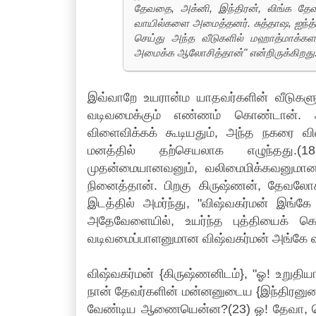
தேவதை, அக்னி, இந்திரன், லிங்க 
வாயில்களை அமைத்தனர். சுத்தாஷ, ஐந்த்
செய்து அந்த வீடுகளில் மஹாத்மாக்களா
அமைக்க ஆலோசித்தான்" என்றிருக்கிறது
இவ்வாறே உயரான்ம யாதவர்களின் வீடுகள
வடிவமைக்கும் எண்ணம் கொண்டான். அப
விளைவிக்கக் கூடியதும், அந்த நகர
மனத்தில் தற்செயலாக எழுந்தது.(18
முதன்மையானவனும், வலிமைமிக்கவனும
நினைத்தான். பிறகு கிருஷ்ணன், தேவலோ
இடத்தில் அமர்ந்து, "விஷ்வகர்மன் இங்க
அதேவேளையில், உயர்ந்த புத்தியைக் க
வடிவமைப்பாளனுமான விஷ்வகர்மன் அங்கே வந்
விஷ்வகர்மன் {கிருஷ்ணனிடம்}, "ஓ! உற
நான் தேவர்களின் மன்னனுடைய {இந்திரனுட
வேண்டிய ஆணையென்ன?(23) ஓ! தேவா, பெரு