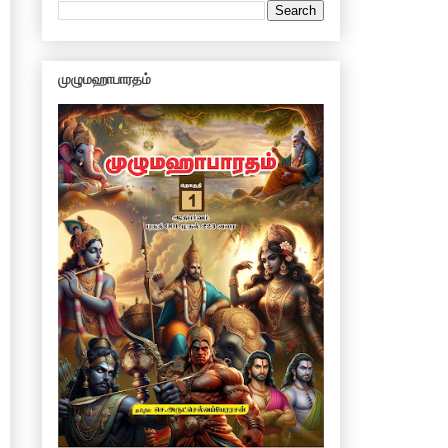
முழுமஹாபாரதம்