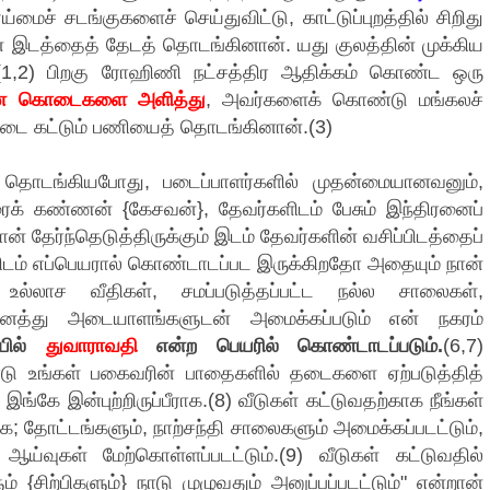
ைச் சடங்குகளைச் செய்துவிட்டு, காட்டுப்புறத்தில் சிறிது
ன இடத்தைத் தேடத் தொடங்கினான். யது குலத்தின் முக்கிய
்.(1,2) பிறகு ரோஹிணி நட்சத்திர ஆதிக்கம் கொண்ட ஒரு
மான கொடைகளை அளித்து
, அவர்களைக் கொண்டு மங்கலச்
்டை கட்டும் பணியைத் தொடங்கினான்.(3)
 தொடங்கியபோது, படைப்பாளர்களில் முதன்மையானவனும்,
் கண்ணன் {கேசவன்}, தேவர்களிடம் பேசும் இந்திரனைப்
் தேர்ந்தெடுத்திருக்கும் இடம் தேவர்களின் வசிப்பிடத்தைப்
்விடம் எப்பெயரால் கொண்டாடப்பட இருக்கிறதோ அதையும் நான்
ள், உல்லாச வீதிகள், சமப்படுத்தப்பட்ட நல்ல சாலைகள்,
அனைத்து அடையாளங்களுடன் அமைக்கப்படும் என் நகரம்
யில்
துவாராவதி
என்ற பெயரில் கொண்டாடப்படும்.
(6,7)
ு உங்கள் பகைவரின் பாதைகளில் தடைகளை ஏற்படுத்தித்
ே இன்புற்றிருப்பீராக.(8) வீடுகள் கட்டுவதற்காக நீங்கள்
 தோட்டங்களும், நாற்சந்தி சாலைகளும் அமைக்கப்படட்டும்,
ய்வுகள் மேற்கொள்ளப்படட்டும்.(9) வீடுகள் கட்டுவதில்
{சிற்பிகளும்} நாடு முழுவதும் அனுப்பப்படட்டும்" என்றான்