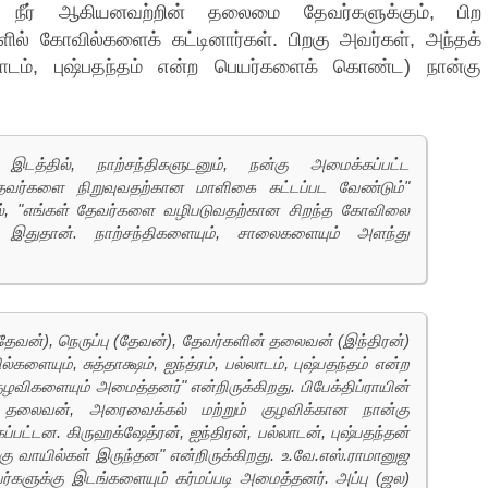
ுப்பு, நீர் ஆகியனவற்றின் தலைமை தேவர்களுக்கும், பிற
ில் கோவில்களைக் கட்டினார்கள். பிறகு அவர்கள், அந்தக்
பல்லாடம், புஷ்பதந்தம் என்ற பெயர்களைக் கொண்ட) நான்கு
 இடத்தில், நாற்சந்திகளுடனும், நன்கு அமைக்கப்பட்ட
வர்களை நிறுவுவதற்கான மாளிகை கட்டப்பட வேண்டும்"
ிப்பில், "எங்கள் தேவர்களை வழிபடுவதற்கான சிறந்த கோவிலை
் இதுதான். நாற்சந்திகளையும், சாலைகளையும் அளந்து
ீர் (தேவன்), நெருப்பு (தேவன்), தேவர்களின் தலைவன் (இந்திரன்)
ளையும், சுத்தாக்ஷம், ஐந்த்ரம், பல்லாடம், புஷ்பதந்தம் என்ற
ிகளையும் அமைத்தனர்" என்றிருக்கிறது. பிபேக்திப்ராயின்
களின் தலைவன், அரைவைக்கல் மற்றும் குழவிக்கான நான்கு
ப்பட்டன. கிருஹக்ஷேத்ரன், ஐந்திரன், பல்லாடன், புஷ்பதந்தன்
ு வாயில்கள் இருந்தன" என்றிருக்கிறது. உ.வே.எஸ்.ராமானுஜ
வர்களுக்கு இடங்களையும் கர்மப்படி அமைத்தனர். அப்பு (ஜல)