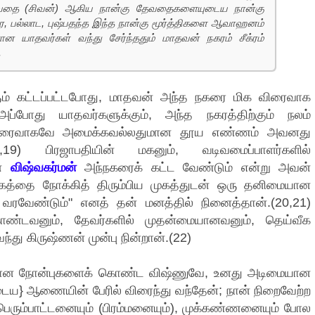
தேவதை (சிவன்) ஆகிய நான்கு தேவதைகளையுடைய நான்கு
ர, பல்லாட, புஷ்பதந்த இந்த நான்கு மூர்த்திகளை ஆவாஹனம்
ன யாதவர்கள் வந்து சேர்ந்ததும் மாதவன் நகரம் சீக்ரம்
.
ும் கட்டப்பட்டபோது, மாதவன் அந்த நகரை மிக விரைவாக
்போது யாதவர்களுக்கும், அந்த நகரத்திற்கும் நலம்
ை விரைவாகவே அமைக்கவல்லதுமான தூய எண்ணம் அவனது
,19) பிரஜாபதியின் மகனும், வடிவமைப்பாளர்களில்
ான
விஷ்வகர்மன்
அந்நகரைக் கட்ட வேண்டும் என்று அவன்
கத்தை நோக்கித் திரும்பிய முகத்துடன் ஒரு தனிமையான
ே வரவேண்டும்" எனத் தன் மனத்தில் நினைத்தான்.(20,21)
ொண்டவனும், தேவர்களில் முதன்மையானவனும், தெய்வீக
து கிருஷ்ணன் முன்பு நின்றான்.(22)
ுதியான நோன்புகளைக் கொண்ட விஷ்ணுவே, உனது அடிமையான
ைய} ஆணையின் பேரில் விரைந்து வந்தேன்; நான் நிறைவேற்ற
ம்பாட்டனையும் (பிரம்மனையும்), முக்கண்ணனையும் போல