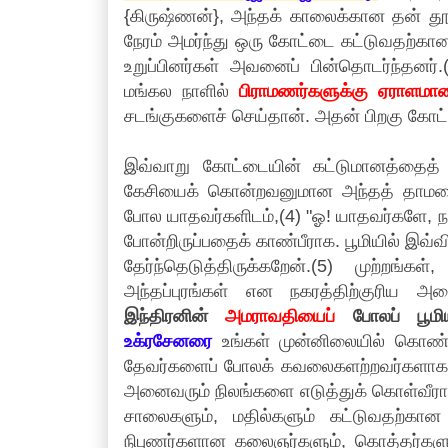
{கிருஷ்ணன்}, அந்தக் காலைக்கான தன் தூய்ம
நேரம் அமர்ந்து ஒரு கோட்டை கட்டுவதற்கா
உறுப்பினர்கள் அவனைப் பின்தொடர்ந்தனர
மங்கல நாளில்
பிராமணர்களுக்கு ஏராள
சடங்குகளைச் செய்தான். அதன் பிறகு கோட
இவ்வாறு கோட்டையின் கட்டுமானத்தைத்
கேசியைக் கொன்றவனுமான அந்தத் தாமரைக
போல யாதவர்களிடம்,(4) "ஓ! யாதவர்களே, நான
போன்றிருப்பதைக் காண்பீராக. பூமியில் இவ
தேர்ந்தெடுத்திருக்கறேன்.(5) முற்றங்க
அந்தப்புரங்கள் என நகரத்திற்குரிய 
இந்திரனின்
அமராவதியைப்
போலப் பூமி
உக்ரசேனரை
உங்கள் முன்னிலையில் கொண்ட
தேவர்களைப் போலக் கவலைகளற்றவர்களாக இங்க
அனைவரும் நிலங்களை எடுத்துக் கொள்வீராக;
சாலைகளும், மதில்களும் கட்டுவதற்கான ஆ
நிபுணர்களான கலைஞர்களும், கொத்தர்களும் 