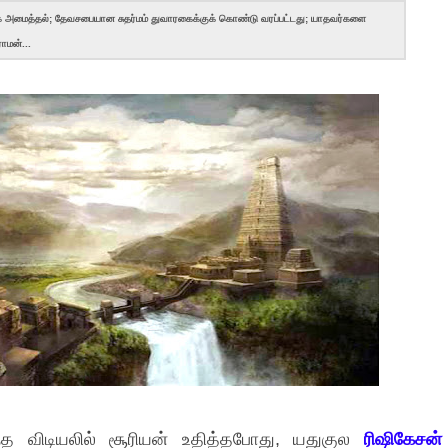
க அமைத்தல்; தேவசபையான சுதர்மம் துவாரகைக்குக் கொண்டு வரப்பட்டது; யாதவர்களை
ாமன்...
த விடியலில் சூரியன் உதித்தபோது, யதுகுல
ரிஷிகேசன்