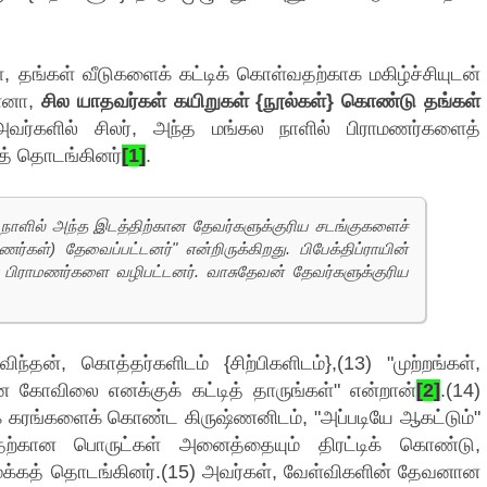
, தங்கள் வீடுகளைக் கட்டிக் கொள்வதற்காக மகிழ்ச்சியுடன்
ன்னா,
சில யாதவர்கள் கயிறுகள் {நூல்கள்} கொண்டு தங்கள்
அவர்களில் சிலர், அந்த மங்கல நாளில் பிராமணர்களைத்
த் தொடங்கினர்
[1]
.
கல நாளில் அந்த இடத்திற்கான தேவர்களுக்குரிய சடங்குகளைச்
ர்கள்) தேவைப்பட்டனர்" என்றிருக்கிறது. பிபேக்திப்ராயின்
ள் பிராமணர்களை வழிபட்டனர். வாசுதேவன் தேவர்களுக்குரிய
ன், கொத்தர்களிடம் {சிற்பிகளிடம்},(13) "முற்றங்கள்,
 கோவிலை எனக்குக் கட்டித் தாருங்கள்" என்றான்
[2]
.(14)
் கரங்களைக் கொண்ட கிருஷ்ணனிடம், "அப்படியே ஆகட்டும்"
தற்கான பொருட்கள் அனைத்தையும் திரட்டிக் கொண்டு,
ைக்கத் தொடங்கினர்.(15) அவர்கள், வேள்விகளின் தேவனான