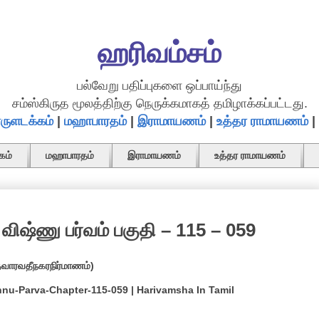
ஹரிவம்சம்
பல்வேறு பதிப்புகளை ஒப்பாய்ந்து
சம்ஸ்கிருத மூலத்திற்கு நெருக்கமாகத் தமிழாக்கப்பட்டது.
ருளடக்கம்
|
மஹாபாரதம்
|
இராமாயணம்
|
உத்தர ராமாயணம்
|
கம்
மஹாபாரதம்
இராமாயணம்
உத்தர ராமாயணம்
விஷ்ணு பர்வம் பகுதி – 115 – 059
்வாரவதீநகரநிர்மாணம்)
hnu-Parva-Chapter-115-059 | Harivamsha In Tamil