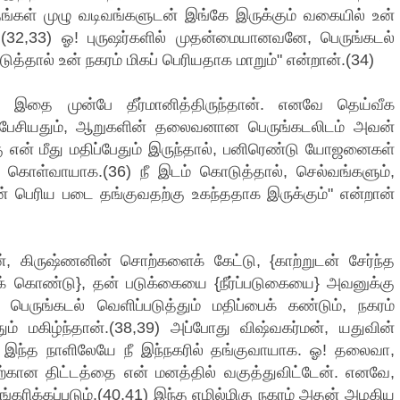
ங்கள் முழு வடிவங்களுடன் இங்கே இருக்கும் வகையில் உன்
.(32,33) ஓ! புருஷர்களில் முதன்மையானவனே, பெருங்கடல்
த்தால் உன் நகரம் மிகப் பெரியதாக மாறும்" என்றான்.(34)
் இதை முன்பே தீர்மானித்திருந்தான். எனவே தெய்வீக
ு பேசியதும், ஆறுகளின் தலைவனான பெருங்கடலிடம் அவன்
ு என் மீது மதிப்பேதும் இருந்தால், பனிரெண்டு யோஜனைகள்
் கொள்வாயாக.(36) நீ இடம் கொடுத்தால், செல்வங்களும்,
் பெரிய படை தங்குவதற்கு உகந்ததாக இருக்கும்" என்றான்
ிருஷ்ணனின் சொற்களைக் கேட்டு, {காற்றுடன் சேர்ந்த
ிக் கொண்டு}, தன் படுக்கையை {நீர்ப்படுகையை} அவனுக்கு
பெருங்கடல் வெளிப்படுத்தும் மதிப்பைக் கண்டும், நகரம்
ம் மகிழ்ந்தான்.(38,39) அப்போது விஷ்வகர்மன், யதுவின்
இந்த நாளிலேயே நீ இந்நகரில் தங்குவாயாக. ஓ! தலைவா,
ற்கான திட்டத்தை என் மனத்தில் வகுத்துவிட்டேன். எனவே,
ரிக்கப்படும்.(40,41) இந்த எழில்மிகு நகரம் அதன் அழகிய