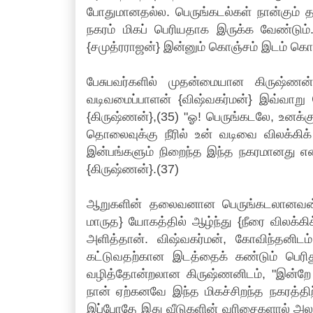
போதுமானதல்ல. பெருங்கடல்கள் நான்கும் த
நகரம் மிகப் பெரியதாக இருக்க வேண்டும்
{சமுத்ரராஜன்} இன்னும் கொஞ்சம் இடம் கொடு
பேசுபவர்களில் முதன்மையான கிருஷ்ணன
வடிவமைப்பாளன் {விஷ்வகர்மன்} இவ்வாற
{கிருஷ்ணன்},(35) "ஓ! பெருங்கடலே, உனக்க
தொலைவுக்கு நீரில் உன் வடிவை விலக்கிக
இன்பங்களும் நிறைந்த இந்த நகரமானது என
{கிருஷ்ணன்}.(37)
ஆறுகளின் தலைவனான பெருங்கடலானவன், க
மாருத} யோகத்தில் ஆழ்ந்து {நீரை விலக்க
அளித்தான். விஷ்வகர்மன், கோவிந்தனிடம் 
கட்டுவதற்கான இடத்தைக் கண்டும் பெரிது
வழித்தோன்றலான கிருஷ்ணனிடம், "இன்றே 
நான் ஏற்கனவே இந்த மிகச்சிறந்த நகரத்தி
இப்போதே இது வீடுகளின் வரிசைகளால் அலங்க