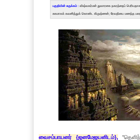
பகுதியின் சுருக்கம் :
விஷ்வகர்மன் துவாரகை நகரத்தைப் பெரியதா
சுகமாகக் கவனித்துக் கொண்ட கிருஷ்ணன்; ரேவதியை மணந்த பலர
வைசம்பாயனர் {ஜனமேஜயனிடம்},
"தெளிந்