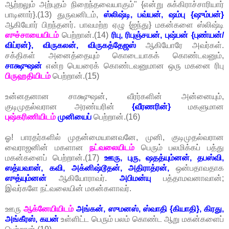
ஆற்றலும் அற்புதம் நிறைந்தவையாகும்" {என்று சுக்கிராச்சாரியார்
பாடினார்}.(13) துருவனிடம்,
ஸ்லிஷ்டி, பவ்யன், ஷம்பு {ஷும்பன்}
ஆகியோர் பிறந்தனர். பாவமற்ற ஏழு {ஐந்து} மகன்களை ஸ்லிஷ்டி
ஸுச்சாயையிடம்
பெற்றான்.(14)
ரிபு, ரிபுஞ்சயன், புஷ்பன் {புண்யன்/
விப்ரன்}, விருகலன், விருகத்தேஜஸ்
ஆகியோரே அவர்கள்.
சக்திகள் அனைத்தையும் கொடையாகக் கொண்டவனும்,
சாக்ஷுஷன்
என்ற பெயரைக் கொண்டவனுமான ஒரு மகனை ரிபு
பிருஹதியிடம்
பெற்றான்.(15)
உன்னதனான சாக்ஷுஷன், வீரர்களின் அன்னையும்,
குடிமுதல்வரான அரண்யரின்
{வீரணரின்}
மகளுமான
புஷ்கரிணியிடம்
முனியைப்
பெற்றான்.(16)
ஓ! பாரதர்களில் முதன்மையானவனே, முனி, குடிமுதல்வரான
வைராஜனின் மகளான
நட்வலையிடம்
பெரும் பலமிக்கப் பத்து
மகன்களைப் பெற்றான்.(17)
ஊரு, புரு, ஷதத்யும்னன், தபஸ்வி,
ஸத்யவான், கவி, அக்னிஷ்டூதன், அதிராத்ரன்,
ஒன்பதாவதாக
ஸுத்யும்னன்
ஆகியோராவர்.
அபிமன்யு
பத்தாமவனாவான்;
இவர்களே நட்வலையின் மகன்களாவர்.
ஊரு
ஆக்னேயியிடம்
அங்கன், ஸுமனஸ், ஸ்வாதி {கியாதி}, கிரது,
அங்கீரஸ், கயன்
உள்ளிட்ட பெரும் பலம் கொண்ட ஆறு மகன்களைப்