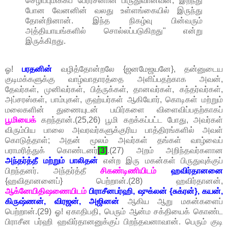
செழிப்புமிக்கப் பேரரசனான பிருதுவானவன், இறந்து
போன வேனனின் வலது உள்ளங்கையில் இருந்து
தோன்றினான். இந்த நிகழ்வு பின்வரும்
அத்தியாயங்களில் சொல்லப்படுகிறது" என்று
இருக்கிறது.
ஓ!
பரதனின்
வழித்தோன்றலே {ஜனமேஜயனே}, தன்னுடைய
குடிமக்களுக்கு வாழ்வாதாரத்தை அளிப்பதற்காக அவன்,
தேவர்கள், முனிவர்கள், பித்ருக்கள், தானவர்கள், கந்தர்வர்கள்,
அப்சரஸ்கள், பாம்புகள், குஹ்யர்கள் ஆகியோர், கொடிகள் மற்றும்
மலைகளின் துணையுடன் பயிர்களை விளைவிப்பதற்காகப்
பூமியைக்
கறந்தான்.(25,26) பூமி கறக்கப்பட்ட போது, அவர்கள்
விரும்பிய பாலை அவரவர்களுக்குரிய பாத்திரங்களில் அவள்
கொடுத்தாள்; அதன் மூலம் அவர்கள் தங்கள் வாழ்வைப்
பராமரித்துக் கொண்டனர்
[3]
.(27) அறம் அறிந்தவர்களான
அந்தர்த்தீ மற்றும் பாலிதன்
என்ற இரு மகன்கள் பிருதுவுக்குப்
பிறந்தனர். அந்தர்த்தீ
சிகண்டிணியிடம்
ஹவிர்தானனை
{ஹவிதானனைப்} பெற்றான்.(28) ஹவிர்தானன்,
ஆக்னேயிதிஷணையிடம்
பிராசீனபர்ஹி, ஷுக்லன் {சுக்ரன்}, கயன்,
கிருஷ்ணன், விரஜன், அஜினன்
ஆகிய ஆறு மகன்களைப்
பெற்றான்.(29) ஓ! ஏகாதிபதி, பெரும் ஆன்ம சக்தியைக் கொண்ட
பிராசீன பர்ஹி ஹவிர்தானனுக்குப் பிறந்தவனாவான். பெரும் குடி