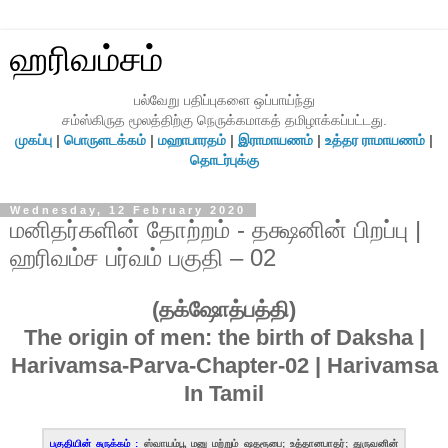
ஹரிவம்சம்
பல்வேறு பதிப்புகளை ஒப்பாய்ந்து
சம்ஸ்கிருத மூலத்திற்கு நெருக்கமாகத் தமிழாக்கப்பட்டது.
முகப்பு
|
பொருளடக்கம்
|
மஹாபாரதம்
|
இராமாயணம்
|
உத்தர ராமாயணம்
|
தொடர்புக்கு
Wednesday, 12 February 2020
மனிதர்களின் தோற்றம் - தக்ஷனின் பிறப்பு |
ஹரிவம்ச பர்வம் பகுதி – 02
(தக்ஷோத்பத்தி)
The origin of men: the birth of Daksha |
Harivamsa-Parva-Chapter-02 | Harivamsa
In Tamil
பகுதியின் சுருக்கம் :
ஸ்வாயம்பூ மனு மற்றும் ஷதரூபை; உத்தானபாதர்; துருவனின்