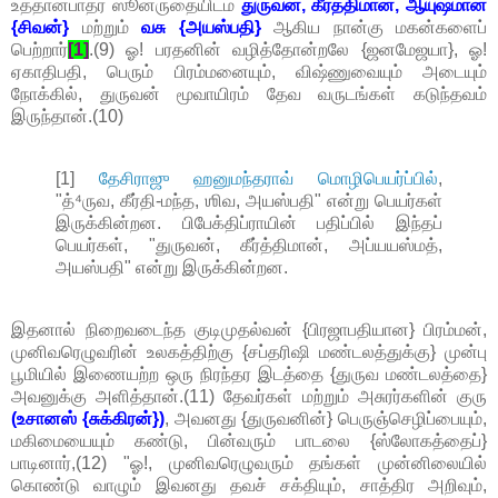
உத்தானபாதர் ஸூன்ருதையிடம்
துருவன், கீர்த்திமான், ஆயுஷ்மான்
{சிவன்}
மற்றும்
வசு {அயஸ்பதி}
ஆகிய நான்கு மகன்களைப்
பெற்றார்
[1]
.(9) ஓ! பரதனின் வழித்தோன்றலே {ஜனமேஜயா}, ஓ!
ஏகாதிபதி, பெரும் பிரம்மனையும், விஷ்ணுவையும் அடையும்
நோக்கில், துருவன் மூவாயிரம் தேவ வருடங்கள் கடுந்தவம்
இருந்தான்.(10)
[1]
தேசிராஜு ஹனுமந்தராவ் மொழிபெயர்ப்பில்
,
"த்⁴ருவ, கீர்தி-மந்த, ஶிவ, அயஸ்பதி" என்று பெயர்கள்
இருக்கின்றன. பிபேக்திப்ராயின் பதிப்பில் இந்தப்
பெயர்கள், "துருவன், கீர்த்திமான், அப்யயஸ்மத்,
அயஸ்பதி" என்று இருக்கின்றன.
இதனால் நிறைவடைந்த குடிமுதல்வன் {பிரஜாபதியான} பிரம்மன்,
முனிவரெழுவரின் உலகத்திற்கு {சப்தரிஷி மண்டலத்துக்கு} முன்பு
பூமியில் இணையற்ற ஒரு நிரந்தர இடத்தை {துருவ மண்டலத்தை}
அவனுக்கு அளித்தான்.(11) தேவர்கள் மற்றும் அசுரர்களின் குரு
(உசானஸ் {சுக்கிரன்})
, அவனது {துருவனின்} பெருஞ்செழிப்பையும்,
மகிமையையும் கண்டு, பின்வரும் பாடலை {ஸ்லோகத்தைப்}
பாடினார்,(12) "ஓ!, முனிவரெழுவரும் தங்கள் முன்னிலையில்
கொண்டு வாழும் இவனது தவச் சக்தியும், சாத்திர அறிவும்,