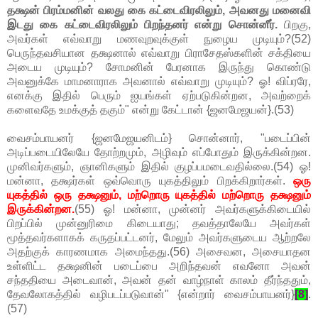
தக்ஷன் பிரம்மனின் வலது கை கட்டைவிரலிலும், அவனது மனைவி
இடது கை கட்டைவிரலிலும் பிறந்தனர் என்று சொன்னீர்.
பிறகு,
அவர்கள் எவ்வாறு மணவுறவுக்குள் நுழைய முடியும்?(52)
பெருந்தவசியான தக்ஷனால் எவ்வாறு பிராசேதஸ்களின் சக்தியை
அடைய முடியும்? சோமனின் பேரனாக இருந்து கொண்டு
அவனுக்கே மாமனாராக அவனால் எவ்வாறு முடியும்? ஓ! விப்ரரே,
எனக்கு இதில் பெரும் ஐயங்கள் ஏற்படுகின்றன, அவற்றைக்
களைவதே உமக்குத் தகும்" என்று கேட்டான் {ஜனமேஜயன்}.(53)
வைசம்பாயனர் {ஜனமேஜயனிடம்} சொன்னார், "படைப்பின்
அடிப்படையிலேயே தோற்றமும், அழிவும் எப்போதும் இருக்கின்றன.
முனிவர்களும், ஞானிகளும் இதில் குழப்பமடைவதில்லை.(54) ஓ!
மன்னா, தக்ஷர்கள் ஒவ்வொரு யுகத்திலும் பிறக்கிறார்கள்.
ஒரு
யுகத்தில் ஒரு தக்ஷனும், மற்றொரு யுகத்தில் மற்றொரு தக்ஷனும்
இருக்கின்றன.
(55) ஓ! மன்னா, முன்னர் அவர்களுக்கிடையில்
பிறப்பில் முன்னுரிமை கிடையாது; தவத்தாலேயே அவர்கள்
மூத்தவர்களாகக் கருதப்பட்டனர், மேலும் அவர்களுடைய ஆற்றலே
அதற்குக் காரணமாக அமைந்தது.(56) அசைவன, அசையாதன
உள்ளிட்ட தக்ஷனின் படைப்பை அறிந்தவன் எவனோ அவன்
சந்ததியை அடைவான், அவன் தன் வாழ்நாள் காலம் தீர்ந்ததும்,
தேவலோகத்தில் வழிபடப்படுவான்" {என்றார் வைசம்பாயனர்}
[8]
.
(57)