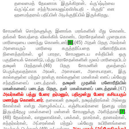
தலைமைத் தேவனாக இருக்கிறான். வ்ருʼஷ்டிர்வை
வ்ருʼஷ்ட்வா சந்த்³ரமஸமனுப்ரவிஶ்யதி - ஶ்ருதி" என
ஹனமந்தராவ் பதிப்பின் அடிக்குறிப்பில் இருக்கிறது.
சோமனின் சொற்களுக்கு இணங்க மரங்களின் மீது கொண்ட
தங்கள் கோபத்தை விலக்கிக் கொண்ட பிராசேதஸ்கள் முறையாக
மாரிஷையை மணந்து கொண்டனர்
[6]
.(45) அதன் பிறகு அவர்கள்
அனைவரும் மாரிஷை கருத்தரிப்பதை மனோரீதியாக
நினைத்தார்கள். ஓ! பாரதா, சோமனுடைய சக்தியின் ஒரு
பகுதியைக் கொண்டு, பத்து பிராசேதஸ்களின் மூலம் மாரிஷையிடம்
தக்ஷன் பிறந்தான்.(46) பிறகு சோமனின் குலத்தைப்
பெருக்குவதற்காக அவன், அசைவன, அசையாதன, இரு
கால்களுள்ள மற்றும் நான்கு கால்களுள்ள மகன்கள் எனப் பல்வேறு
சந்ததிகளைப் படைத்தான்.
தக்ஷன் முதலில் மனோரீதியில்
மகன்களைப் படைத்த பிறகு, தன் மகள்களைப் படைத்தான்.
(47)
அவர்களில் பத்து பேரை தர்மனும், பதிமூன்று பேரை கசியபரும்
மணந்து கொண்டனர்.
தலைவன் தக்ஷன், நக்ஷத்திரங்கள் அல்லது
கோள்கள் என்று அழைக்கப்பட்ட எஞ்சியவர்களை {தனது மற்ற
இருபத்தேழு மகள்களை} மன்னன் சோமனுக்கு அளித்தான்
[7]
.
(48) தேவர்கள், வானுலாவிகள், பசுக்கள், நாகர்கள், தானவர்கள்,
கந்தர்வர்கள், அப்சரஸ்கள் மற்றும் பல்வேறு உயிரினங்களை
அவர்கள் பெற்றனர்.(49) ஓ! மன்னா,
அது முதல் {அப்போதிருந்து}