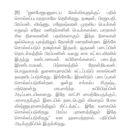
[8] "ஜனமேஜயனுடைய கேள்விகளுக்குப் பதில்
சொல்லப்படாததாகவே தெரிகிறது. தக்ஷன், பிரஜாபதி,
பிரம்மன், விஷ்ணு, மஹேஷ்வரன் முதலிய பெயர்கள்
எதுவும் ஏதோ மனிதர்களின் பெயர்களல்ல, மாறாகச்
சில நிலைகளின் பதவிகளாகும். இந்த நிலைகள்
ஒவ்வொரு யுகத்திலும் தோன்றி மறைகின்றன. இங்கே
சொல்லப்படும் தக்ஷர்கள் இருவர். ஒருவன் படைப்பின்
தொடக்கத்தில் பிரம்மனின் வலது கை கட்டைவிரலில்
இருந்து உண்டானவன். உயிரினங்களைப் படைத்த
இரண்டாமவன், பிற்காலத்தில் தோன்றியவன்.
பொதுவாகத் துணையுரையில் சுட்டப்படும் காலவெளி
தவறவிடப்படுகிறது. இங்கேயே இரண்டும் படைப்புகள்
சொல்லப்படுகின்றன. ஒன்று சங்கல்ப சிருஷ்டி,
மற்றொன்று மரபுசார்ந்த உயிர்பிறப்பின்
அடிப்படையிலானது. இதே காட்சி மைத்ரேயருக்கும்,
பராசரருக்கும் இடையில் நடைபெறும் விவாதம் போல
விஷ்ணுபுராணத்திலும் கிட்டத்தட்ட இதே வகையில்
சொல்லப்படுகிறது. பிரம்ம புராணத்திலும் இதே
சொல்லப்படுகிறது" என ஹனமந்தராவ் பதிப்பின்
அடிக்குறிப்பில் இருக்கிறது.