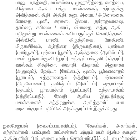
பானு, மருத்வதி, ஸம்கல்பை, முஹூர்த்தை, ஸாத்யை,
விஷ்வை ஆகிய பத்து மகள்களைத் தர்மனுக்கு
அளித்தான். திதி, அதிதி, தனு, அனாயு / அனௌகை,
பிராதை, முனி, சுரஸை, இளை, குரோதவாஷை,
தாம்ரை, கபிலை / சுரபி, வினதை, கத்ரு ஆகிய
பதிமூன்று மகள்களைக் கசியபருக்குக் கொடுத்தான்.
அஸ்வினி, பரணி, கிருத்திகை, ரோகிணி,
மிருகசீரிஷம், ஆர்திரை {திருவாதிரை}, புனர்வசு
{புனர்பூசம்}, புஷ்யை {பூசம்}, ஆஷ்தேஷை {ஆயில்யம்},
மகம், பூர்வபல்குனி {பூரம்}, உத்தரப் பல்குனி {உத்தரம்},
ஹஸ்தம், சித்திரை, ஸ்வாதி, விஷாகம், அனுராதா
{அனுஷம்}, ஜேஷ்டா {கேட்டை}, மூலம், பூர்வாஷாதம்
{பூராடம்}, உத்தராஷாதம் {உத்திராடம்}, ஷ்ரவணம்
{திருவோணம்}, தனிஷ்டம் {அவிட்டம்}, ஷதாபிஷம்
{சதயம்}, பூர்வபாத்ரம் {பூரட்டாதி}, உத்தரபாத்ரம்
{உத்திரட்டாதி}, ரேவதி ஆகிய இருபத்தேழு
மகள்களைச் சந்திரனுக்கு அளித்தான்" என
ஹனமந்தராவ் பதிப்பின் அடிக்குறிப்பில் இருக்கிறது.
ஜனமேஜயன் {வைசம்பாயனரிடம்}, "தேவர்கள், அசுரர்கள்,
கந்தர்வர்கள், பாம்புகள், ராட்சசர்கள் மற்றும் உயர் ஆன்ம தக்ஷன்
ஆகியோரின் பிறப்புகளை முன்பு சொன்னீர்.(51) ஓ! பாவமற்றவரே,