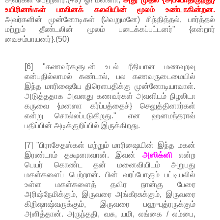
உயிரினங்கள் பாலினக் கலவியின் மூலம் உண்டாகின்றன.
அவர்களின் முன்னோடிகள் (வெறுமனே) சிந்தித்தல், பார்த்தல்
மற்றும் தீண்டலின் மூலம் படைக்கப்பட்டனர்" {என்றார்
வைசம்பாயனர்}.(50)
[6] "கணவர்களுடன் உடல் ரீதியான மணவுறவு
என்பதில்லாமல் கண்டால், பல கணவருடைமையில்
இந்த மாரிஷையே திரௌபதிக்கு முன்னோடியாவாள்.
அடுத்ததாக அவளது கணவர்கள் அவளிடம் நிழலிடா
கருவை {மனஸா கர்ப்பத்தைச்} செலுத்தினார்கள்
என்று சொல்லப்படுகிறது." என ஹனமந்தராவ்
பதிப்பின் அடிக்குறிப்பில் இருக்கிறது.
[7] "பிராசேதஸ்கள் மற்றும் மாரிஷையின் இந்த மகன்
இரண்டாம் தக்ஷனாவான். இவன்
அஸிக்னி
என்ற
பெயர் கொண்ட தன் மனைவியிடம் அறுபது
மகள்களைப் பெற்றான். பின் வரப்போகும் பட்டியலில்
உள்ள மகள்களைத் தவிர நான்கு பேரை
அரிஷ்நேமிக்கும், இருவரை அங்கீரசுக்கும், இருவரை
கிறிஷாஷ்வருக்கும், இருவரை பஹுபுத்ரருக்கும்
அளித்தான். அருந்ததி, வசு, யமி, லங்கை / லம்பை,