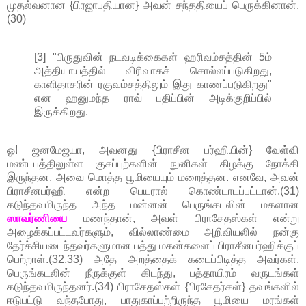
முதல்வனான {பிரஜாபதியான} அவன் சந்ததியைப் பெருக்கினான்.
(30)
[3] "பிருதுவின் நடவடிக்கைகள் ஹரிவம்சத்தின் 5ம்
அத்தியாயத்தில் விரிவாகச் சொல்லப்படுகிறது,
காளிதாசரின் ரகுவம்சத்திலும் இது காணப்படுகிறது"
என ஹனுமந்த ராவ் பதிப்பின் அடிக்குறிப்பில்
இருக்கிறது.
ஓ! ஜனமேஜயா, அவனது {பிராசீன பர்ஹியின்} வேள்வி
மண்டபத்திலுள்ள குசப்புற்களின் நுனிகள் கிழக்கு நோக்கி
இருந்தன, அவை மொத்த பூமியையும் மறைத்தன. எனவே, அவன்
பிராசீனபர்ஹி என்ற பெயரால் கொண்டாடப்பட்டான்.(31)
கடுந்தவமிருந்த அந்த மன்னன் பெருங்கடலின் மகளான
ஸாவர்ணியை
மணந்தான், அவள் பிராசேதஸ்கள் என்று
அழைக்கப்பட்டவர்களும், வில்லாண்மை அறிவியலில் நன்கு
தேர்ச்சியடைந்தவர்களுமான பத்து மகன்களைப் பிராசீனபர்ஹிக்குப்
பெற்றாள்.(32,33) அதே அறத்தைக் கடைப்பிடித்த அவர்கள்,
பெருங்கடலின் நீருக்குள் கிடந்து, பத்தாயிரம் வருடங்கள்
கடுந்தவமிருந்தனர்.(34) பிராசேதஸ்கள் {பிரசேதர்கள்} தவங்களில்
ஈடுபட்டு வந்தபோது, பாதுகாப்பற்றிருந்த பூமியை மரங்கள்