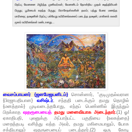
பிறப்பு; வேனனை அழித்த முனிவர்கள்; வேனனிடம் தோன்றிய முதல் க்ஷத்திரியன்
பிருது; பூமியைக் கறந்த பிருது; பிராசேதஸ்களின் தவம்; பத்து பேரை மணந்த
மாரிஷை; தக்ஷனின் பிறப்பு; பல்வேறு உயிரினங்களைப் படைத்த தக்ஷன்; பாலினக் கலவி
மூலம் உயிரினங்கள் உண்டானது...
வைசம்பாயனர் {ஜனமேஜயனிடம்}
சொன்னார், "குடிமுதல்வரான
{பிரஜாபதியான}
வசிஷ்டர்
, சந்ததி படைக்கும் தமது தொழில்
{மனத்தால்} முடிவடைந்தபோது, எந்தப் பெண்ணில் இருந்தும்
பிறக்காத
ஷதரூபையைத்
தமது மனைவியாக அடைந்தார்.
(1) ஓ!
ஏகாதிபதி, புலனுக்கு அப்பாற்பட்ட பகுதியை {உலகத்தை}
மறைத்தபடி வசித்து வந்த அவர், தமது மகிமையாலும், யோக
சக்தியாலும் ஷதரூபையைப் படைத்தார்.(2) ஒரு கோடி