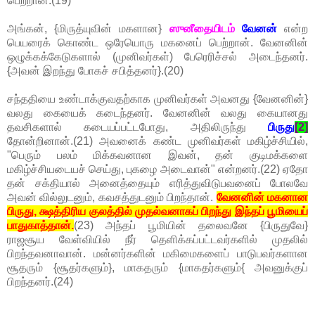
பெற்றான்.(19)
அங்கன், {மிருத்யுவின் மகளான}
ஸுனீதையிடம்
வேனன்
என்ற
பெயரைக் கொண்ட ஒரேயொரு மகனைப் பெற்றான். வேனனின்
ஒழுக்கக்கேடுகளால் (முனிவர்கள்) பேரெரிச்சல் அடைந்தனர்.
{அவன் இறந்து போகச் சபித்தனர்}.(20)
சந்ததியை உண்டாக்குவதற்காக முனிவர்கள் அவனது {வேனனின்}
வலது கையைக் கடைந்தனர். வேனனின் வலது கையானது
தவசிகளால் கடையப்பட்டபோது, அதிலிருந்து
பிருது
[2]
தோன்றினான்.(21) அவனைக் கண்ட முனிவர்கள் மகிழ்ச்சியில்,
"பெரும் பலம் மிக்கவனான இவன், தன் குடிமக்களை
மகிழ்ச்சியடையச் செய்து, புகழை அடைவான்" என்றனர்.(22) ஏதோ
தன் சக்தியால் அனைத்தையும் எரித்துவிடுபவனைப் போலவே
அவன் வில்லுடனும், கவசத்துடனும் பிறந்தான்.
வேனனின் மகனான
பிருது, க்ஷத்திரிய குலத்தில் முதல்வனாகப் பிறந்து இந்தப் பூமியைப்
பாதுகாத்தான்.
(23) அந்தப் பூமியின் தலைவனே {பிருதுவே}
ராஜசூய வேள்வியில் நீர் தெளிக்கப்பட்டவர்களில் முதலில்
பிறந்தவனாவான். மன்னர்களின் மகிமைகளைப் பாடுபவர்களான
சூதரும் {சூதர்களும்}, மாகதரும் {மாகதர்களும்{ அவனுக்குப்
பிறந்தனர்.(24)