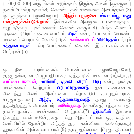
{1,00,00,000} வருடங்கள் கடுந்தவம் இருந்த அவள் {ஷதரூபை}
தனல் போன்ற தவசக்தி கொண்ட தன் கணவரை அடைந்தாள்.(3)
ஓ! குழந்தாய் {ஜனமேஜயா},
அந்தப் புருஷனே
ஸ்வாயம்பூ மனு
என்றழைக்கப்படுகிறான்.
இவ்வுலகில் அவனுடைய மன்வந்தரம்
எழுபத்தோரு யுகங்களைக் கொண்டதாகும்.(4) அந்த அண்டப்
புருஷன் {விராட்} ஷதரூபையிடம்
வீரன்
என்ற பெயரைக் கொண்ட
மகனைப் பெற்றான், அவன் {வீரன்}
காம்யையிடம்
பிரிவிரதன்
மற்றும்
உத்தானபாதன்
என்ற பெயர்களைக் கொண்ட இரு மகன்களைப்
பெற்றான்.(5)
ஓ! நீண்ட கரங்களைக் கொண்டவனே {ஜனமேஜயனே},
குடிமுதல்வரான {பிரஜாபதியான} கர்த்தமரின் மகளான {மற்றொரு}
காம்யையானவள்
, ஸாம்ராட், குக்ஷி, விராட், பிரபு
என்ற நான்கு
மகன்களைப் பெற்றாள்.
பிரியவிரதனைத்
தன் கணவனாக
அடைந்து அவள் அவர்களை ஈன்றாள்.(6) குடிமுதல்வரான
{பிரஜாபதியான}
அத்ரி, உத்தானபாதரைத்
தமது மகனாகத்
தத்தெடுத்துக் கொண்டார்.
ஸூன்ருதை
{ஸுனீதை} உத்தானபாதர்
மூலம் நான்கு மகன்களைப் பெற்றாள்.(7)
தர்மனின்
இளமை
நிறைந்த மகள் ஸூன்ருதை என்று அறியப்பட்டாள். ஒரு குதிரை
வேள்வியில் தோன்றிய அந்தத் தூய கன்னிகை {ஸூன்ருதை}
துருவனின் அன்னையாவாள்.(8) குடிமுதல்வரான {பிரஜாபதியான}