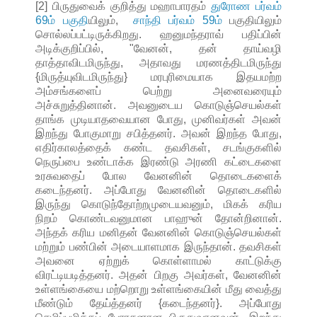
[2] பிருதுவைக் குறித்து மஹாபாரதம்
துரோண பர்வம்
69ம் பகுதி
யிலும்,
சாந்தி பர்வம் 59ம்
பகுதியிலும்
சொல்லப்பட்டிருக்கிறது. ஹனுமந்தராவ் பதிப்பின்
அடிக்குறிப்பில், "வேனன், தன் தாய்வழி
தாத்தாவிடமிருந்து, அதாவது மரணத்திடமிருந்து
{மிருத்யுவிடமிருந்து} மரபுரிமையாக இதயமற்ற
அம்சங்களைப் பெற்று அனைவரையும்
அச்சுறுத்தினான். அவனுடைய கொடுஞ்செயல்கள்
தாங்க முடியாதவையான போது, முனிவர்கள் அவன்
இறந்து போகுமாறு சபித்தனர். அவன் இறந்த போது,
எதிர்காலத்தைக் கண்ட தவசிகள், சடங்குகளில்
நெருப்பை உண்டாக்க இரண்டு அரணி கட்டைகளை
உரசுவதைப் போல வேனனின் தொடைகளைக்
கடைந்தனர். அப்போது வேனனின் தொடைகளில்
இருந்து கொடுந்தோற்றமுடையவனும், மிகக் கரிய
நிறம் கொண்டவனுமான பாஹுன் தோன்றினான்.
அந்தக் கரிய மனிதன் வேனனின் கொடுஞ்செயல்கள்
மற்றும் பண்பின் அடையாளமாக இருந்தான். தவசிகள்
அவனை ஏற்றுக் கொள்ளாமல் காட்டுக்கு
விரட்டியடித்தனர். அதன் பிறகு அவர்கள், வேனனின்
உள்ளங்கையை மற்றொறு உள்ளங்கையின் மீது வைத்து
மீண்டும் தேய்த்தனர் {கடைந்தனர்}. அப்போது