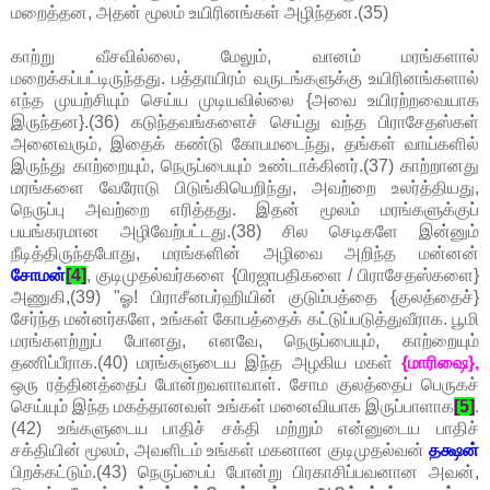
மறைத்தன, அதன் மூலம் உயிரினங்கள் அழிந்தன.(35)
காற்று வீசவில்லை, மேலும், வானம் மரங்களால்
மறைக்கப்பட்டிருந்தது. பத்தாயிரம் வருடங்களுக்கு உயிரினங்களால்
எந்த முயற்சியும் செய்ய முடியவில்லை {அவை உயிரற்றவையாக
இருந்தன}.(36) கடுந்தவங்களைச் செய்து வந்த பிராசேதஸ்கள்
அனைவரும், இதைக் கண்டு கோபமடைந்து, தங்கள் வாய்களில்
இருந்து காற்றையும், நெருப்பையும் உண்டாக்கினர்.(37) காற்றானது
மரங்களை வேரோடு பிடுங்கியெறிந்து, அவற்றை உலர்த்தியது,
நெருப்பு அவற்றை எரித்தது. இதன் மூலம் மரங்களுக்குப்
பயங்கரமான அழிவேற்பட்டது.(38) சில செடிகளே இன்னும்
நீடித்திருந்தபோது, மரங்களின் அழிவை அறிந்த மன்னன்
சோமன்
[4]
, குடிமுதல்வர்களை {பிரஜாபதிகளை / பிராசேதஸ்களை}
அணுகி,(39) "ஓ! பிராசீனபர்ஹியின் குடும்பத்தை {குலத்தைச்}
சேர்ந்த மன்னர்களே, உங்கள் கோபத்தைக் கட்டுப்படுத்துவீராக. பூமி
மரங்களற்றுப் போனது, எனவே, நெருப்பையும், காற்றையும்
தணிப்பீராக.(40) மரங்களுடைய இந்த அழகிய மகள்
{மாரிஷை},
ஒரு ரத்தினத்தைப் போன்றவளாவாள். சோம குலத்தைப் பெருகச்
செய்யும் இந்த மகத்தானவள் உங்கள் மனைவியாக இருப்பாளாக
[5]
.
(42) உங்களுடைய பாதிச் சக்தி மற்றும் என்னுடைய பாதிச்
சக்தியின் மூலம், அவளிடம் உங்கள் மகனான குடிமுதல்வன்
தக்ஷன்
பிறக்கட்டும்.(43) நெருப்பைப் போன்று பிரகாசிப்பவனான அவன்,