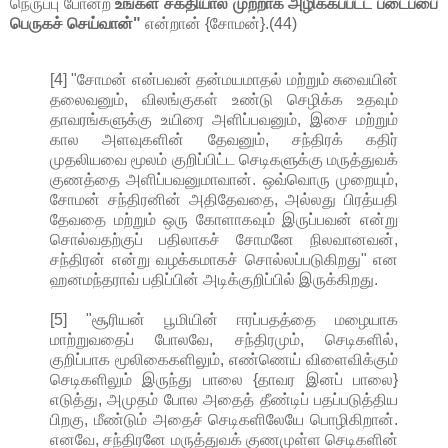
நெருப்பு போன்ற
உங்கள் சக்தியால் முற்றாக அழிக்கப்பட்ட படைப்பை
பெருகச் செய்வான்"
என்றான் {சோமன்}.(44)
[4] "சோமன் என்பவன் தன்மயமாதல் மற்றும் சுவையின்
தலைவனும், விலங்குகள் உண்டு செழிக்க உதவும்
தாவரங்களுக்கு உயிரை அளிப்பவனும், இசை மற்றும்
கால அளவுகளின் தேவனும், சந்திரக் கதிர்
முதலியவை மூலம் குறிப்பிட்ட செடிகளுக்கு மருத்துவக்
குணத்தை அளிப்பவனுமாவான். ஒவ்வொரு முறையும்,
சோமன் சந்திரனின் அதிதேவதை, அல்லது பிரத்யதி
தேவதை மற்றும் ஒரு கோளாகவும் இருப்பவன் என்று
சொல்வதற்குப் பதிலாகச் சோமனே நிலவானவன்,
சந்திரன் என்று வழக்கமாகச் சொல்லப்படுகிறது" என
ஹனமந்தராவ் பதிப்பின் அடிக்குறிப்பில் இருக்கிறது.
[5] "சூரியன் பூமியின் ஈரப்பதத்தை மழையாக
மாற்றுவதைப் போலவே, சந்திரமும், செடிகளில்,
குறிப்பாக மூலிகைகளிலும், எண்ணெய் விளைவிக்கும்
செடிகளிலும் இருந்து பாலை {தாவர இனப் பாலை}
எடுத்து, அமுதம் போல அதைத் தீண்டிப் பதப்படுத்திய
பிறகு, மீண்டும் அதைச் செடிகளிலேயே பொழிகிறான்.
எனவே, சந்திரனே மருத்துவக் குணமுள்ள செடிகளின்