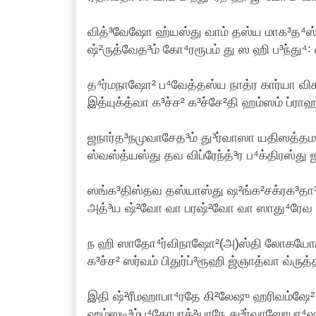
வித்³வேஷோ ஹ்யஸ்து வாம் தஸ்ய மாக³த⁴ஸ்
ஷ்²ருத்வேத³ம் கோ⁴ரரூபம் து ஸ ஹி ப³ந்து
த⁴ர்மநாஷோ² ப⁴வேத்தஸ்ய நாத்ர கார்யா வி
இத்யுக்த்வா க³ச்ச² க³ச்சே²தி ஹம்ஸம் ப்ராஹ 
ஜநார்த³நமுவாசேத³ம் து³ர்வாஸா யதிஸத்தம꞉
ஸ்வஸ்த்யஸ்து தவ விப்ரேந்த்³ர ப⁴க்திரஸ்து 
ஸங்க³திஸ்தவ தஸ்யாஸ்து ஷ²ங்க²சக்ரக³தா³ப
அத்³ய ஷ்²வோ வா பரஷ்²வோ வா ஸாது⁴ரேவ 
ந ஹி ஸாதோ⁴ர்விநாஷோ²(அ)ஸ்தி லோகயோர
க³ச்ச² ஸர்வம் பிதுர்ப்³ரூஹி ஜ்ஞாத்வா வ்ருத
இதி ஷ்²ரீமஹாபா⁴ரதே கி²லேஷு ஹரிவம்ஷே
ஹம்ஸடி³ம்ப⁴கோபாக்²யாநே து³ர்வாஸோபா