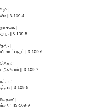
ரம் |
ஷமே ||3-109-4
் க்ஷம꞉ |
புர꞉ ||3-109-5
த⁴ர꞉ |
ி ஸாம்ப்ரதம் ||3-109-6
ஷ்²வர꞉ |
ீஷ்²வரம் |||3-109-7
த்தம꞉ |
ஸத்தம ||3-109-8
ிசேதஸ꞉ |
ர்த³ந꞉ ||3-109-9