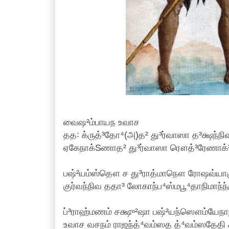
வைஷ²ம்பாயந உவாச
தத꞉ க்ருத்³தோ⁴(அ)த² து³ர்வாஸா த³க்ஷந்
ஏகேநாக்Sணாத² து³ர்வாஸா ரௌத்³ரேணாக்³ந
பஷ்²யம்ஸ்தௌ ச து³ராத்மாநௌ ரோஷவ்யாகுல
குர்வந்நிவ ததா³ லோகாந்ப⁴ஸ்மபூ⁴தாநிமாந்ந்
ப்³ராஹ்மணம் சக்ஷு²ஷா பஷ்²யந்ஸௌம்யேநா
உவாச வசநம் ராஜந்த்⁴வம்ஸத த்⁴வம்ஸதேதி 