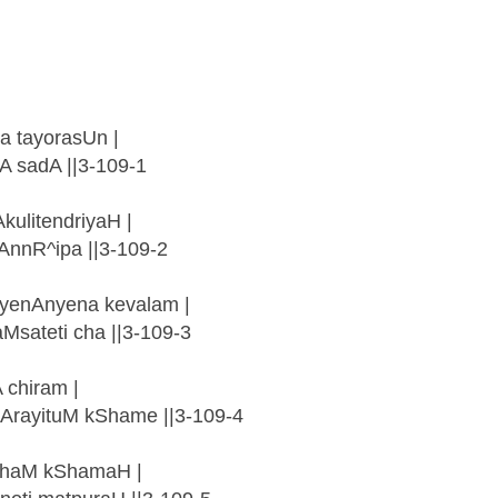
a tayorasUn |
 sadA ||3-109-1
ulitendriyaH |
nnR^ipa ||3-109-2
enAnyena kevalam |
sateti cha ||3-109-3
 chiram |
rayituM kShame ||3-109-4
ahaM kShamaH |