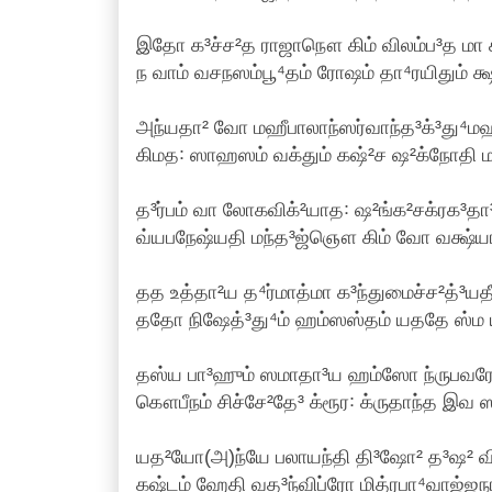
இதோ க³ச்ச²த ராஜாநௌ கிம் விலம்ப³த மா சி
ந வாம் வசநஸம்பூ⁴தம் ரோஷம் தா⁴ரயிதும் க்
அந்யதா² வோ மஹீபாலாந்ஸர்வாந்த³க்³து⁴மஹம
கிமத꞉ ஸாஹஸம் வக்தும் கஷ்²ச ஷ²க்நோதி மத்
த³ர்பம் வா லோகவிக்²யாத꞉ ஷ²ங்க²சக்ரக³தா³
வ்யபநேஷ்யதி மந்த³ஜ்ஞௌ கிம் வோ வக்ஷ்யாம
தத உத்தா²ய த⁴ர்மாத்மா க³ந்துமைச்ச²த்³யதீ
ததோ நிஷேத்³து⁴ம் ஹம்ஸஸ்தம் யததே ஸ்ம யத
தஸ்ய பா³ஹும் ஸமாதா³ய ஹம்ஸோ ந்ருபவரோ
கௌபீநம் சிச்சே²தே³ க்ரூர꞉ க்ருதாந்த இவ 
யத²யோ(அ)ந்யே பலாயந்தி தி³ஷோ² த³ஷ² வ
கஷ்டம் ஹேதி வத³ந்விப்ரோ மித்ரபா⁴வாஜ்ஜநா