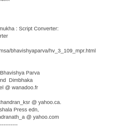
mukha : Script Converter:
rter
vamsa/bhavishyaparva/hv_3_109_mpr.html
 Bhavishya Parva
and Dimbhaka
fel @ wanadoo.fr
chandran_ksr @ yahoo.ca.
ashala Press edn,
rindranath_a @ yahoo.com
----------