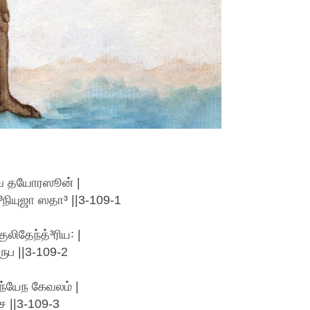
நிவ தயோரஸூன் |
ியுஜா ஸதா³ ||3-109-1
ிதேந்த்³ரிய꞉ |
ருப ||3-109-2
ந்யேந கேவலம் |
ச ||3-109-3