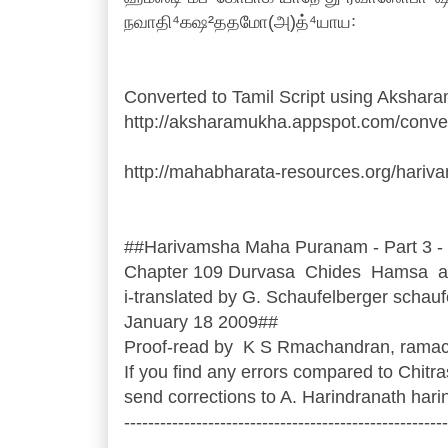
நவாதி⁴கஷ²ததமோ(அ)த்⁴யாய꞉
Converted to Tamil Script using Akshara
http://aksharamukha.appspot.com/conve
http://mahabharata-resources.org/hari
##Harivamsha Maha Puranam - Part 3 -
Chapter 109 Durvasa Chides Hamsa 
i-translated by G. Schaufelberger schau
January 18 2009##
Proof-read by K S Rmachandran, rama
If you find any errors compared to Chitr
send corrections to A. Harindranath ha
------------------------------------------------------