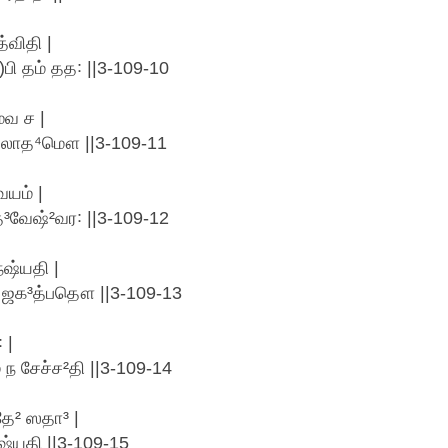
்விதி |
பி தம் தத꞉ ||3-109-10
ேவ ச |
குலாத⁴மௌ ||3-109-11
யம் |
வேஷ்²வர꞉ ||3-109-12
ேஷ்யதி |
ம் ஜக³த்பதௌ ||3-109-13
 |
 ந சேச்ச²தி ||3-109-14
தே² ஸதா³ |
ஷ்யதி ||3-109-15