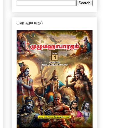
முழுமஹாபாரதம்