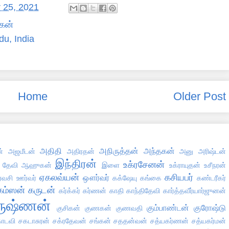
 25, 2021
கன்
du, India
Home
Older Post
அதிதி
அநிருத்தன்
அந்தகன்
்
அஜமீடன்
அதிரதன்
அனு
அரிஷ்டன்
இந்திரன்
உக்ரசேனன்
 தேவி
ஆஹுகன்
இளை
உக்ராயுதன்
உசீநரன்
ஏகலவ்யன்
கசியபர்
ஔர்வர்
்வசி
ஊர்வர்
கக்ஷேயு
கங்கை
கண்டரீகர்
கம்ஸன்
கருடன்
கர்க்கர்
கர்ணன்
காதி
காந்திதேவி
கார்த்தவீர்யார்ஜுனன்
ருஷ்ணன்
கும்பாண்டன்
குரோஷ்டு
குசிகன்
குணகன்
குணவதி
ோடவி
சகடாசுரன்
சக்ரதேவன்
சங்கன்
சததன்வன்
சத்யகர்ணன்
சத்யகர்மன்