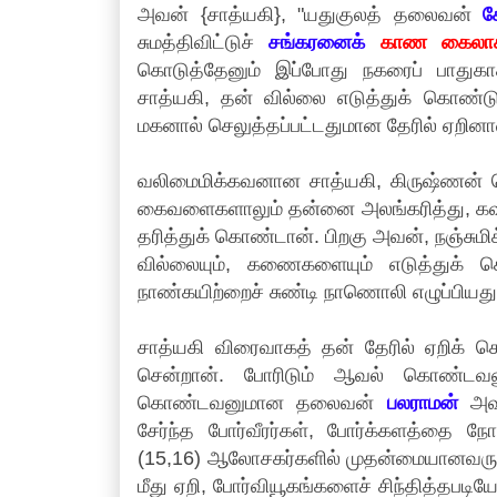
அவன் {சாத்யகி}, "யதுகுலத் தலைவன்
க
சுமத்திவிட்டுச்
சங்கரனைக்
காண கைலாச மல
கொடுத்தேனும் இப்போது நகரைப் பாதுகா
சாத்யகி, தன் வில்லை எடுத்துக் கொண்டு, 
மகனால் செலுத்தப்பட்டதுமான தேரில் ஏறினா
வலிமைமிக்கவனான சாத்யகி, கிருஷ்ணன் ச
கைவளைகளாலும் தன்னை அலங்கரித்து, கவசம
தரித்துக் கொண்டான். பிறகு அவன், நஞ்சுமி
வில்லையும், கணைகளையும் எடுத்துக் கொ
நாண்கயிற்றைச் சுண்டி நாணொலி எழுப்பியத
சாத்யகி விரைவாகத் தன் தேரில் ஏறிக் கொண
சென்றான். போரிடும் ஆவல் கொண்டவனு
கொண்டவனுமான தலைவன்
பலராமன்
அவன
சேர்ந்த போர்வீரர்கள், போர்க்களத்தை நோ
(15,16) ஆலோசகர்களில் முதன்மையானவரு
மீது ஏறி, போர்வியூகங்களைச் சிந்தித்தபடிய