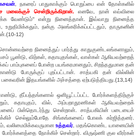
ேசவன்
, நகரைப் பாதுகாக்கும் பொறுப்பை என் தோள்களில்
ைக்குச் சென்றிருக்கிறான்.
எனவே, நான் எவ்விலை
க்க வேண்டும்" என்று நினைத்தான். இவ்வாறு நினைத்த
உறுதிமிக்கதும், நன்கு அலங்கரிக்கப்பட்டதும், தாருகனின்
ன்.(10-12)
ொன்னவற்றை நினைத்துப் பார்த்து காதுகுண்டலங்களாலும்,
் பூண்டு, விற்கள், கதாயுதங்கள், வாள்கள் ஆகியவற்றைத்
க்கப் பாம்புகளைப் போன்ற பயங்கரமானதும், சிறந்ததுமான தன்
ண்டு போருக்குப் புறப்பட்டான். சாத்யகி தன் வில்லின்
ு பகைவரின் இதயங்களில் அச்சத்தை ஏற்படுத்தியது.(13,14)
்டு, தீப்பந்தங்களால் ஒளியூட்டப்பட்ட போர்க்களத்திற்குச்
ம், கதாயுதம், வில், அம்பறாதூணிகள் ஆகியவற்றைக்
ைப் பின்தொடர்ந்து சென்றான். சாத்யகியின் படையைச்
க்கிச் செல்லும்போதே சிங்கங்களைப் போலக் கர்ஜித்தனர்.
ம், வலிமைமிக்கவருமான
உத்தவர்
, மதங்கொண்ட யானையின்
ே போர்க்களத்தை நோக்கிச் சென்றார். விருஷ்ணி குல வீரர்கள்