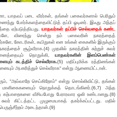
, யாதவப் படை வீரர்கள், தங்கள் பகைவர்களால் பெரிதும்
 அணைந்து போர்க்களத்தைவிட்டுத் தப்பி ஓடினர். இஃது அந்தப்
த்தை ஏற்படுத்தியது.
யாதவர்கள் தப்பிச் செல்வதைக் கண்ட
ளிகளே, விரைந்து சென்று நம் பகைவரின் நகரத்தைத்
ர்களே, கோடரிகள், கயிறுகள் என உங்கள் கைகளில் இருக்கும்
த்தைச் சூழ்வீராக.(4) முதலில் நகரத்தின் சுற்றுச் சுவர்
னைத்தையும் நொறுக்கி,
யாதவர்களின் இளம்பெண்கள்
யும் கடத்திச் செல்வீராக.
(5) மதிப்புமிக்க ரத்தினங்கள்
னையும் அபகரித்துச் செல்வீராக" என்று ஆணையிட்டான்.
், "அவ்வாறே செய்கிறோம்" என்று சொல்லிவிட்டு, தங்கள்
ம், மாளிகைகளையும் நொறுக்கத் தொடங்கினர்.(6,7) அந்த
மீது கற்பாறைகளை வீசியபோது பேராரவார ஒலி உண்டானது.(8)
் சுவர் கிட்டத்தட்ட முழுமையாகத் தகர்க்கப்பட்டது. மதில்
பெருஞ்சீற்றம் அடைந்தான்.(9)