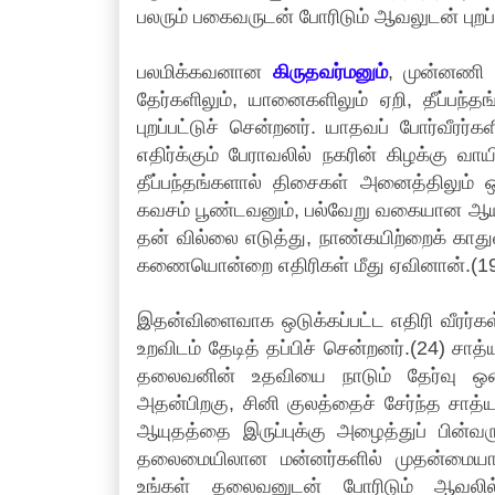
பலரும் பகைவருடன் போரிடும் ஆவலுடன் புறப்ப
பலமிக்கவனான
கிருதவர்மனும்
, முன்னணி வ
தேர்களிலும், யானைகளிலும் ஏறி, தீப்பந்
புறப்பட்டுச் சென்றனர். யாதவப் போர்வ
எதிர்க்கும் பேராவலில் நகரின் கிழக்கு வ
தீப்பந்தங்களால் திசைகள் அனைத்திலும் ஒள
கவசம் பூண்டவனும், பல்வேறு வகையான ஆய
தன் வில்லை எடுத்து, நாண்கயிற்றைக் கா
கணையொன்றை எதிரிகள் மீது ஏவினான்.(19
இதன்விளைவாக ஒடுக்கப்பட்ட எதிரி வீரர
உறவிடம் தேடித் தப்பிச் சென்றனர்.(24) ச
தலைவனின் உதவியை நாடும் தேர்வு ஒன்
அதன்பிறகு, சினி குலத்தைச் சேர்ந்த சாத்
ஆயுதத்தை இருப்புக்கு அழைத்துப் பின்வ
தலைமையிலான மன்னர்களில் முதன்மையானவர
உங்கள் தலைவனுடன் போரிடும் ஆவலில