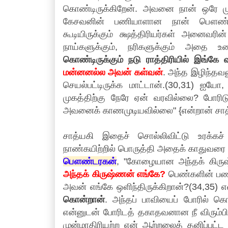
கொண்டிருக்கிறேன். அவனை நான் ஒரே மு
கேசவனின் பணியாளான நான் பௌண்டரக
கூடியிருக்கும் க்ஷத்திரியர்கள் அனைவர
நாய்களுக்கும், நரிகளுக்கும் அதை 
கொண்டிருக்கும் நடு ராத்திரியில் இங்கே 
மன்னனல்ல அவன் கள்வன்
. அந்த இழிந்தவ
செயல்பட்டிருக்க மாட்டான்.(30,31) ஐய
முகத்திற்கு நேரே ஏன் வரவில்லை? போரி
அவனைக் காணமுடியவில்லை" {என்றான் சாத்
சாத்யகி இதைச் சொல்லிவிட்டு உரக்க
நாண்கயிற்றில் பொருத்தி அதைக் காதுவரை இ
பௌண்டரகன்
, "கோழையான அந்தக் கிரு
அந்தக் கிருஷ்ணன் எங்கே?
பெண்களின் பணி
அவன் எங்கே ஒளிந்திருக்கிறான்?(34,35)
கொன்றான்
. அந்தப் பாவியைப் போரில் க
என்னுடன் போரிடத் தகாதவனான நீ விரும்பினா
முன்மாதிரியற்ற என் ஆற்றலைத் தனிப்பட்ட