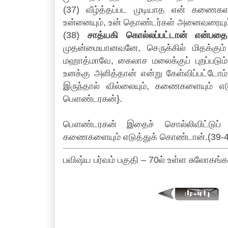
(37) வீழ்த்தப்பட முடியாத என் கணைகள
உன்னையும், உன் தொண்டர்கள் அனைவரையும் ந
(38)
சாத்யகி கொல்லப்பட்டான் என்ப
முதன்மையானவனே, செருக்கில் மிதக்கும
மஹாத்மாவே, கைலாச மலைக்குப் புறப்படும
உனக்கு அளித்தான் என்று கேள்விப்பட்டோம்.
இருந்தால் வில்லையும், கணைகளையும் எ
பௌண்டரகன்}.
பௌண்டரகன் இதைச் சொல்லிவிட்டுப் 
கணைகளையும் எடுத்துக் கொண்டான்.(39-4
பவிஷ்ய பர்வம் பகுதி – 70ல் உள்ள சுலோகங்க