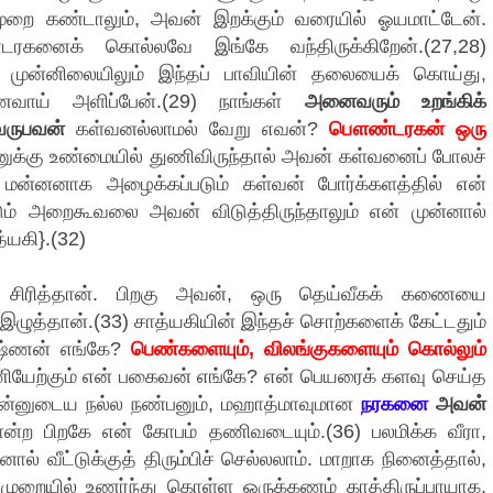
றை கண்டாலும், அவன் இறக்கும் வரையில் ஓயமாட்டேன்.
னைக் கொல்லவே இங்கே வந்திருக்கிறேன்.(27,28)
ின் முன்னிலையிலும் இந்தப் பாவியின் தலையைக் கொய்து,
உணவாய் அளிப்பேன்.(29) நாங்கள்
அனைவரும் உறங்கிக்
வருபவன்
கள்வனல்லாமல் வேறு எவன்?
பௌண்டரகன் ஒரு
னுக்கு உண்மையில் துணிவிருந்தால் அவன் கள்வனைப் போலச்
ோ, மன்னனாக அழைக்கப்படும் கள்வன் போர்க்களத்தில் என்
டும் அறைகூவலை அவன் விடுத்திருந்தாலும் என் முன்னால்
யகி}.(32)
ச் சிரித்தான். பிறகு அவன், ஒரு தெய்வீகக் கணையை
ழுத்தான்.(33) சாத்யகியின் இந்தச் சொற்களைக் கேட்டதும்
ஷ்ணன் எங்கே?
பெண்களையும், விலங்குகளையும் கொல்லும்
யேற்கும் என் பகைவன் எங்கே? என் பெயரைக் களவு செய்த
 என்னுடைய நல்ல நண்பனும், மஹாத்மாவுமான
நரகனை
அவன்
ொன்ற பிறகே என் கோபம் தணிவடையும்.(36) பலமிக்க வீரா,
ல் வீட்டுக்குத் திரும்பிச் செல்லலாம். மாறாக நினைத்தால்,
 முறையில் உணர்ந்து கொள்ள ஒருக்கணம் காத்திருப்பாயாக.