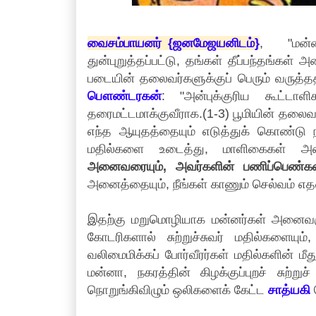
வைசம்பாயனர் {ஜனமேஜயனிடம்}
, "மன்னா
துன்புறுத்தப்பட்டு, தங்கள் தீப்பந்தங்கள்
படையின் தலைவர்களுக்குப் பெரும் வருத்த
பௌண்டரகன்
: "அன்புக்குரிய கூட்டா
தரைமட்டமாக்குவீராக.(1-3) பூமியின் தலைவ
எந்த ஆயுதத்தையும் எடுத்துக் கொண்டு நகர
மதில்களை உடைத்து, மாளிகைகள் அ
அனைவரையும், அவர்களின் பணிப்பெண்களை
அனைத்தையும், நீங்கள் காணும் செல்வம் எத
இதற்கு மறுமொழியாக மன்னர்கள் அனைவரும
கோடரிகளால் சுற்றுச்சுவர் மதில்களையு
வலிமைமிக்கப் போர்வீரர்கள் மதில்களின் 
மன்னா, நகரத்தின் கிழக்குப்புறச் சுற்றுச
நொறுங்கிவிழும் ஒலிகளைக் கேட்ட
சாத்யகி