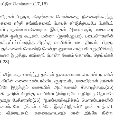
ட்டுச் சென்றனர்.(17,18)
ீரர்கள் பிறரும், கிருஷ்ணன் சொன்னதை நினைவுக்கூர்ந்து
தங்களை ஏந்தி சங்கங்களைப் போலக் கர்ஜித்தபடியே போரிடப்
ீரர்களில் முதன்மையானோரான இவர்கள் அனைவரும், பகைவரை
ாயிலில் ஒன்று கூடினர். மன்னா {ஜனமேஜயா}, படைவீரர்களின்
ியூட்டப்பட்டிருந்த கிழக்கு வாயிலில் படை திரண்ட பிறகு,
ுதங்களைக் கொண்டு சென்றவனுமான சாத்யகி உறுதிமிக்கத்
துவரை இழுத்து, காற்றைப் போன்ற வேகம் கொண்ட தெய்வீகக்
-23)
்கள் வீழ்வதை உணர்ந்து தங்கள் தலைவனான பௌண்டரகனின்
ாத்யகியின் கணை உண்டாக்கிய சூறாவளி, பகைவீரர்கள் தங்கள்
றே இருக்கும் வகையில் அவர்களைச் சிதறடித்தது.(25)
யகி நகரின் கிழக்கு வாயிலில் நின்றபடியே மற்றொரு தெய்வீக
ருமாறு பேசினான்:(26) "நுண்ணறிவுமிக்கப் பௌண்டரகனின்
்களே, நீங்கள் எங்கே இருக்கிறீர்கள்? நான் சாத்யகி.
் வில்லுடனும், கணைகளுடனும் நான் இங்கே நின்று