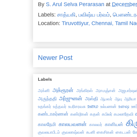
By
S. Arul Selva Perarasan
at
December
Labels:
சாத்யகி
,
பவிஷ்ய பர்வம்
,
பௌண்டர
Location:
Tiruvottiyur, Chennai, Tamil Na
Newer Post
Labels
அக்ரூரன்
அக்னி
அங்கிரஸ்
அசமஞ்சன்
அஜபார்ஷன
அர்ஜுனன்
அருந்ததி
அஸ்தி
ஆபவர்
ஆயு
ஆரியா
உமை
உஷை
உதங்கர்
உத்தவர்
உபரிசரவசு
உல்பணன்
ஊர
கண்டாகர்ணன்
கண்டூகன்
கதன்
கபிலர்
கமலாதேவி
கி
காலயவனன்
காலநேமி
காளியன்
காலவர்
குவலயாபீடம்
குவலாஷ்வன்
கூனி
கைசிகன்
கைடபன்
க