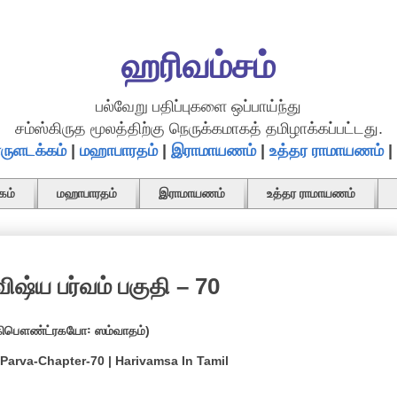
ஹரிவம்சம்
பல்வேறு பதிப்புகளை ஒப்பாய்ந்து
சம்ஸ்கிருத மூலத்திற்கு நெருக்கமாகத் தமிழாக்கப்பட்டது.
ருளடக்கம்
|
மஹாபாரதம்
|
இராமாயணம்
|
உத்தர ராமாயணம்
|
கம்
மஹாபாரதம்
இராமாயணம்
உத்தர ராமாயணம்
விஷ்ய பர்வம் பகுதி – 70
கிபௌண்ட்ரகயோ꞉ ஸம்வாதம்)
Parva-Chapter-70 | Harivamsa In Tamil