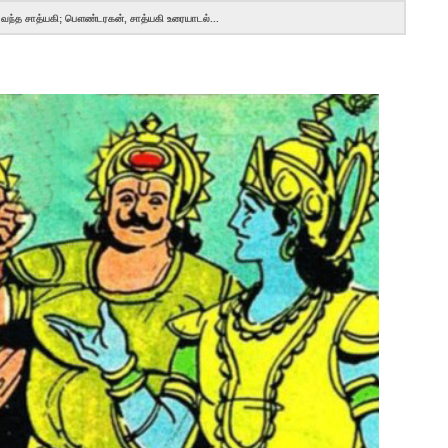
ந்த சாத்யகி; பௌண்டரகன், சாத்யகி உரையாடல்...