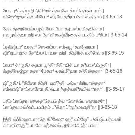
யேந பு⁴க்தம் ஹி நிகி²லம் த்ரைலோக்யமித³மவ்யயம் |
விஷே²ஷதஸ்தவ விபோ⁴ ஸர்வே த⁴ர்மபதே² ஸ்தி²தா꞉ ||3-65-13
தேந த்ரைலோக்யமுக்²யேந போ⁴க்ஷ்யஸ்யமிதவிக்ரம |
ஏவமுக்த்வா ஹி ஸா தே³வீ லக்ஷ்மீர்தை³த்யபதிம் ப³லிம் ||3-65-14
ப்ரவிஷ்டா² வரதா³ ஸௌம்யா ஸர்வபூ⁴தமநோரமா |
ஷி²ஷ்டாஷ்²ச தே³வ்ய꞉ ப்ரவரா ஹ்ரீ꞉ கீர்திர்த்³யுதிரேவ ச||3-65-15
ப்ரபா⁴ த்⁴ருதி꞉ க்ஷமா பூ⁴திர்நீதிர்வித்³யா த³யா ஸ்ம்ருதி꞉ |
க்ருதிர்லஜ்ஜா ததா² மேதா⁴ லக்ஷ்மீரீஹா க³திஸ்ததா² ||3-65-16
ஷ்²ருதி꞉ ப்ரீதிரிலா கீர்தி꞉ ஷா²ந்தி꞉ புஷ்டி꞉ க்ரியாஸ்ததா² |
ஸர்வாஷ்²சாப்ஸரஸோ தி³வ்யா ந்ருத்யகீ³தவிஷா²ரதா³꞉ ||3-65-17
பதீம் ப்ராப்தா꞉ ஸுதை³தேயம் த்ரைலோக்யே ஸசராசரே |
ப்ராப்தமைஷ்²வர்யமமிதம் ப³லிநா ப்³ரஹ்மவாதி³நா ||3-65-18
இதி ஷ்²ரீமஹாபா⁴ரதே கி²லேஷு ஹரிவம்ஷே² ப⁴விஷ்யபர்வணி
வாமநப்ராது³ர்பா⁴வே பஞ்சஷஷ்டிதமோ(அ)த்⁴யாய꞉