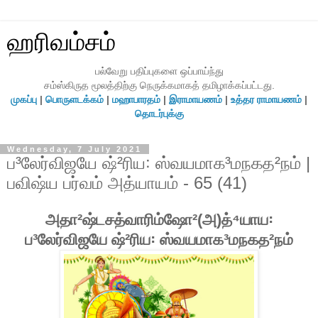
ஹரிவம்சம்
பல்வேறு பதிப்புகளை ஒப்பாய்ந்து
சம்ஸ்கிருத மூலத்திற்கு நெருக்கமாகத் தமிழாக்கப்பட்டது.
முகப்பு
|
பொருளடக்கம்
|
மஹாபாரதம்
|
இராமாயணம்
|
உத்தர ராமாயணம்
|
தொடர்புக்கு
Wednesday, 7 July 2021
ப³லேர்விஜயே ஷ்²ரிய꞉ ஸ்வயமாக³மநகத²நம் |
பவிஷ்ய பர்வம் அத்யாயம் - 65 (41)
அதா²ஷ்டசத்வாரிம்ஷோ²(அ)த்⁴யாய꞉
ப³லேர்விஜயே ஷ்²ரிய꞉ ஸ்வயமாக³மநகத²நம்