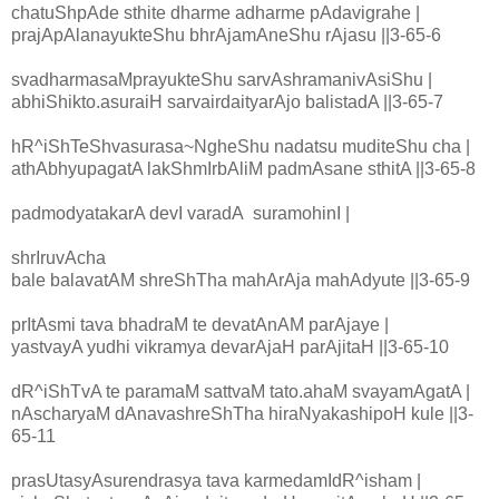
chatuShpAde sthite dharme adharme pAdavigrahe |
prajApAlanayukteShu bhrAjamAneShu rAjasu ||3-65-6
svadharmasaMprayukteShu sarvAshramanivAsiShu |
abhiShikto.asuraiH sarvairdaityarAjo balistadA ||3-65-7
hR^iShTeShvasurasa~NgheShu nadatsu muditeShu cha |
athAbhyupagatA lakShmIrbAliM padmAsane sthitA ||3-65-8
padmodyatakarA devI varadA suramohinI |
shrIruvAcha
bale balavatAM shreShTha mahArAja mahAdyute ||3-65-9
prItAsmi tava bhadraM te devatAnAM parAjaye |
yastvayA yudhi vikramya devarAjaH parAjitaH ||3-65-10
dR^iShTvA te paramaM sattvaM tato.ahaM svayamAgatA |
nAscharyaM dAnavashreShTha hiraNyakashipoH kule ||3-
65-11
prasUtasyAsurendrasya tava karmedamIdR^isham |