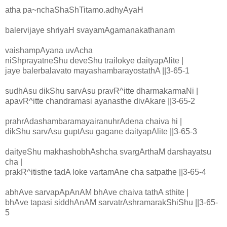
atha pa~nchaShaShTitamo.adhyAyaH
balervijaye shriyaH svayamAgamanakathanam
vaishampAyana uvAcha
niShprayatneShu deveShu trailokye daityapAlite |
jaye balerbalavato mayashambarayostathA ||3-65-1
sudhAsu dikShu sarvAsu pravR^itte dharmakarmaNi |
apavR^itte chandramasi ayanasthe divAkare ||3-65-2
prahrAdashambaramayairanuhrAdena chaiva hi |
dikShu sarvAsu guptAsu gagane daityapAlite ||3-65-3
daityeShu makhashobhAshcha svargArthaM darshayatsu
cha |
prakR^itisthe tadA loke vartamAne cha satpathe ||3-65-4
abhAve sarvapApAnAM bhAve chaiva tathA sthite |
bhAve tapasi siddhAnAM sarvatrAshramarakShiShu ||3-65-
5