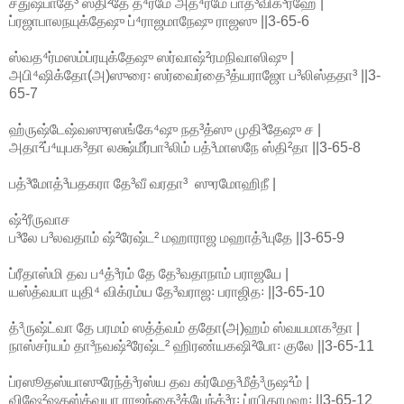
சதுஷ்பாதே³ ஸ்தி²தே த⁴ர்மே அத⁴ர்மே பாத³விக்³ரஹே |
ப்ரஜாபாலநயுக்தேஷு ப்⁴ராஜமாநேஷு ராஜஸு ||3-65-6
ஸ்வத⁴ர்மஸம்ப்ரயுக்தேஷு ஸர்வாஷ்²ரமநிவாஸிஷு |
அபி⁴ஷிக்தோ(அ)ஸுரை꞉ ஸர்வைர்தை³த்யராஜோ ப³லிஸ்ததா³ ||3-
65-7
ஹ்ருஷ்டேஷ்வஸுரஸங்கே⁴ஷு நத³த்ஸு முதி³தேஷு ச |
அதா²ப்⁴யுபக³தா லக்ஷ்மீர்பா³லிம் பத்³மாஸநே ஸ்தி²தா ||3-65-8
பத்³மோத்³யதகரா தே³வீ வரதா³ ஸுரமோஹிநீ |
ஷ்²ரீருவாச
ப³லே ப³லவதாம் ஷ்²ரேஷ்ட² மஹாராஜ மஹாத்³யுதே ||3-65-9
ப்ரீதாஸ்மி தவ ப⁴த்³ரம் தே தே³வதாநாம் பராஜயே |
யஸ்த்வயா யுதி⁴ விக்ரம்ய தே³வராஜ꞉ பராஜித꞉ ||3-65-10
த்³ருஷ்ட்வா தே பரமம் ஸத்த்வம் ததோ(அ)ஹம் ஸ்வயமாக³தா |
நாஸ்சர்யம் தா³நவஷ்²ரேஷ்ட² ஹிரண்யகஷி²போ꞉ குலே ||3-65-11
ப்ரஸூதஸ்யாஸுரேந்த்³ரஸ்ய தவ கர்மேத³மீத்³ருஷ²ம் |
விஷே²ஷதஸ்த்வயா ராஜந்தை³த்யேந்த்³ர꞉ ப்ரபிதாமஹ꞉ ||3-65-12