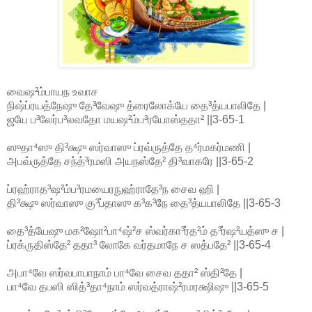
வைஷ²ம்பாயந உவாச
நிஷ்ப்ரயத்நேஷு தே³வேஷு த்ரைலோக்யே தை³த்யபாலிதே |
ஜயே ப³லேர்ப³லவதோ மயஷ²ம்ப³ரயோஸ்ததா² ||3-65-1
ஸுதா⁴ஸு தி³க்ஷு ஸர்வாஸு ப்ரவ்ருத்தே த⁴ர்மகர்மணி |
அபவ்ருத்தே சந்த்³ரமஸி அயநஸ்தே² தி³வாகரே ||3-65-2
ப்ரஹ்ராத³ஷ²ம்ப³ரமயைரநுஹ்ராதே³ந சைவ ஹி |
தி³க்ஷு ஸர்வாஸு கு³ப்தாஸு க³க³நே தை³த்யபாலிதே ||3-65-3
தை³த்யேஷு மக²ஷோ²பா⁴ஷ்²ச ஸ்வர்கா³ர்த²ம் த³ர்ஷ²யத்ஸு ச |
ப்ரக்ருதிஸ்தே² ததா³ லோகே வர்தமாநே ச ஸத்பதே² ||3-65-4
அபா⁴வே ஸர்வபாபாநாம் பா⁴வே சைவ ததா² ஸ்தி²தே |
பா⁴வே தபஸி ஸித்³தா⁴நாம் ஸர்வத்ராஷ்²ரமரக்ஷிஷு ||3-65-5