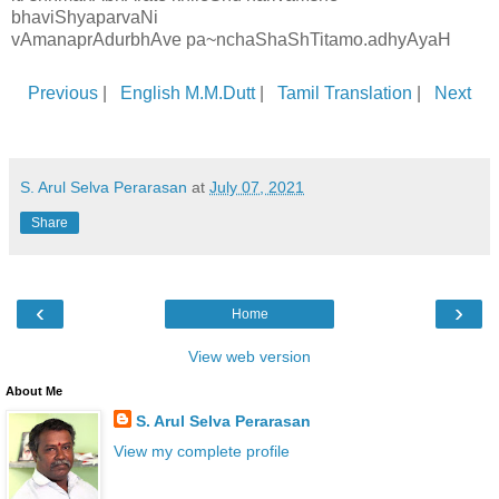
bhaviShyaparvaNi
vAmanaprAdurbhAve pa~nchaShaShTitamo.adhyAyaH
Previous
|
English M.M.Dutt
|
Tamil Translation
|
Next
S. Arul Selva Perarasan
at
July 07, 2021
Share
‹
›
Home
View web version
About Me
S. Arul Selva Perarasan
View my complete profile