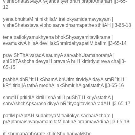
visheShatastvayA rAjandaityendraH prapitAmahaH ||3-65-
12
yena bhuktaM hi nikhilaM trailokyamidamavyayam |
visheShatastava vibho sarve dharmapathe sthitAH ||3-65-13
tena trailokyamukhyena bhokShyasyamitavikrama |
evamuktvA hi sA devI lakShmIrdaityapatiM balim ||3-65-14
praviShThA varadA saumyA sarvabhUtamanoramA |
shiShTAshcha devyaH pravarA hrIH kIrtirdyutireva cha||3-
65-15
prabhA dhR^itiH kShamA bhUtirnItirvidyA dayA smR^itiH |
kR^itirlajjA tathA medhA lakShmIrIhA gatistathA ||3-65-16
shrutiH prItirilA kIrtiH shAntiH puShTiH kriyAstathA |
sarvAshchApsaraso divyA nR^ityagItavishAradAH ||3-65-17
patIM prAptAH sudaiteyaM trailokye sacharAchare |
prAptamaishvaryamamitaM balinA brahmavAdinA ||3-65-18
iti shrImahAbhArate khileShu harivaMshe