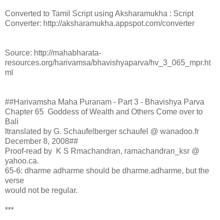
Converted to Tamil Script using Aksharamukha : Script
Converter: http://aksharamukha.appspot.com/converter
Source: http://mahabharata-
resources.org/harivamsa/bhavishyaparva/hv_3_065_mpr.ht
ml
##Harivamsha Maha Puranam - Part 3 - Bhavishya Parva
Chapter 65 Goddess of Wealth and Others Come over to
Bali
Itranslated by G. Schaufelberger schaufel @ wanadoo.fr
December 8, 2008##
Proof-read by K S Rmachandran, ramachandran_ksr @
yahoo.ca.
65-6: dharme adharme should be dharme.adharme, but the
verse
would not be regular.
***