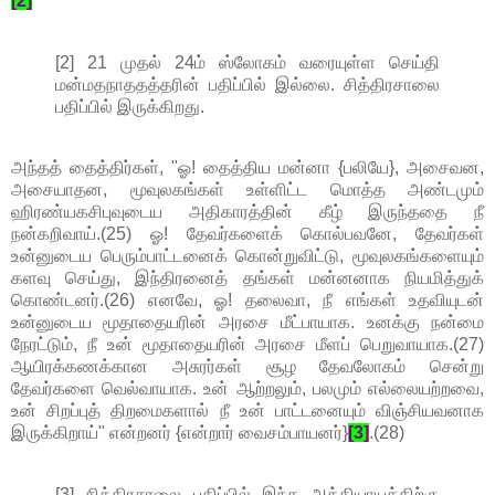
[2]
[2] 21 முதல் 24ம் ஸ்லோகம் வரையுள்ள செய்தி
மன்மதநாததத்தரின் பதிப்பில் இல்லை. சித்திரசாலை
பதிப்பில் இருக்கிறது.
அந்தத் தைத்திர்கள், "ஓ! தைத்திய மன்னா {பலியே}, அசைவன,
அசையாதன, மூவுலகங்கள் உள்ளிட்ட மொத்த அண்டமும்
ஹிரண்யகசிபுவுடைய அதிகாரத்தின் கீழ் இருந்ததை நீ
நன்கறிவாய்.(25) ஓ! தேவர்களைக் கொல்பவனே, தேவர்கள்
உன்னுடைய பெரும்பாட்டனைக் கொன்றுவிட்டு, மூவுலகங்களையும்
களவு செய்து, இந்திரனைத் தங்கள் மன்னனாக நியமித்துக்
கொண்டனர்.(26) எனவே, ஓ! தலைவா, நீ எங்கள் உதவியுடன்
உன்னுடைய மூதாதையரின் அரசை மீட்பாயாக. உனக்கு நன்மை
நேரட்டும், நீ உன் மூதாதையரின் அரசை மீளப் பெறுவாயாக.(27)
ஆயிரக்கணக்கான அசுரர்கள் சூழ தேவலோகம் சென்று
தேவர்களை வெல்வாயாக. உன் ஆற்றலும், பலமும் எல்லையற்றவை,
உன் சிறப்புத் திறமைகளால் நீ உன் பாட்டனையும் விஞ்சியவனாக
இருக்கிறாய்" என்றனர் {என்றார் வைசம்பாயனர்}
[3]
.(28)
[3] சித்திரசாலை பதிப்பில் இந்த அத்தியாயத்திற்கு