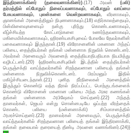
இந்திரனாக்கினர் {தலைவனாக்கினர்}
.(17) அவன்
{பலி}
தர்மத்தில் எப்போதும் நிலைப்பவனாகவும், எப்போதும் வாய்மை
பேசுபவனாகவும், புலன்களை வென்றவனாகவும்,
வீரனாகவும்,
ஞானங்கள் அனைத்திலும் நிபுணனாகவும்,(18) எதிர்காலத்தையும்,
பின்விளைவுகளையும் நன்கு புரிந்து கொண்டவனாகவும்,
வீழ்ச்சியற்ற கோட்பாடுகளை உணர்ந்தவனாகவும்,
மகிமைமிக்கவனாகவும், ஹிரண்யகசிபுவைப் போலவே தேவர்களின்
பகைவனாகவும் இருந்தான்.(19) விரோசனனின் மகனான அந்தப்
பலியை, தைத்தியர்கள் தங்கள் மன்னனாக நிறுவிக் கொண்டனர்.
அவர்கள் அனைவரும் அவனைத் தைத்தியாதிபதியாக நியமித்து
வழிபட்டனர்.(20) {ஹிரண்யகசிபுவின் இடத்தில் தைத்தியர்கள்
பெருஞ்சக்தி வாய்ந்தவர்களில் சிறந்தவனான பலியைத் தங்கள்
மன்னனாக நிறுவிக்கொண்டனர். பிரம்மனும் இதில்
மகிழ்ச்சியடைந்தான்.(21) புனித நீர்நிலைகள் அனைத்தில்
இருந்தும் கொண்டு வந்த நீரால் நிரப்பப்பட்ட பொற்குடங்களைக்
கொண்டு விரோசனன் மகனான பலியை அந்த அசுர கணங்கள்
தங்கள் மன்னனாக அபிஷேகம் செய்தனர்.{22} அந்தத்
தானவர்கள், ஜெயம் என்று சொன்னபடியே ஒப்பற்ற வீரத்தைக்
கொண்ட பலியை (மன்னனாக்கி) சிம்மாசனத்தில்
அமரச்செய்தனர்.(23) தானவர்கள் அனைவரும், பெருஞ்சக்தி
வாய்ந்தவர்களில் சிறந்தவனான பலியைத் தங்கள் இந்திரனாக்கி,
தங்கள் தலையால் தரையைத் தீண்டி அவனை வணங்கினர்.(24)}