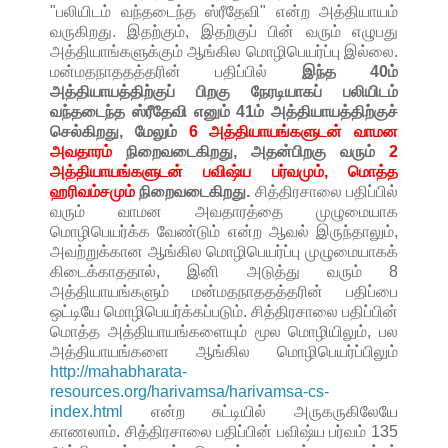
"பலியிடம் வந்தடைந்த ஸ்ரீதேவி" என்ற அத்தியாயம்
வருகிறது. இதற்கும், இதற்குப் பின் வரும் எழுபது
அத்தியாங்களுக்கும் ஆங்கில மொழிபெயர்ப்பு இல்லை.
மன்மதநாததத்தரின் பதிப்பில்
இந்த 40ம்
அத்தியாயத்திற்குப் பிறகு நேரடியாகப் பலியிடம்
வந்தடைந்த ஸ்ரீதேவி எனும் 41ம் அத்தியாயத்திற்குச்
செல்கிறது, மேலும்
6 அத்தியாயங்களுடன் வாமன
அவதாரம்
நிறைவடைகிறது, அதன்பிறகு வரும்
2
அத்தியாயங்களுடன் பவிஷ்ய பர்வமும், மொத்த
ஹரிவம்சமும்
நிறைவடைகிறது.
சித்திரசாலை பதிப்பில்
வரும் வாமன அவதாரத்தை முழுமையாக
மொழிபெயர்க்க வேண்டும் என்ற ஆவல் இருந்தாலும்,
அவற்றுக்கான ஆங்கில மொழிபெயர்ப்பு முழுமையாகக்
கிடைக்காததால், இனி அடுத்து வரும் 8
அத்தியாயங்களும் மன்மதநாததத்தரின் பதிப்பை
ஒட்டியே மொழிபெயர்க்கப்படும். சித்திரசாலை பதிப்பின்
மொத்த அத்தியாயங்களையும் மூல மொழியிலும், பல
அத்தியாயங்களை ஆங்கில மொழிபெயர்ப்பிலும்
http://mahabharata-
resources.org/harivamsa/harivamsa-cs-
index.html
என்ற சுட்டியில் அருகருகிலேயே
காணலாம். சித்திரசாலை பதிப்பின் பவிஷ்ய பர்வம் 135