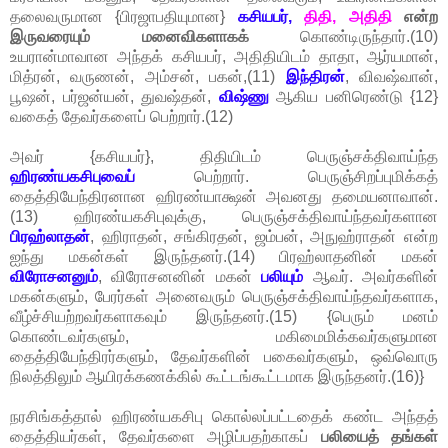
தலைவருமான {பிரஜாபதியுமான}
கசியபர்,
திதி, அதிதி
என்ற
இருவரையும் மனைவிகளாகக்
கொண்டிருந்தார்.(10)
உயரான்மாவான அந்தக் கசியபர், அதிதியிடம் தாதா, ஆர்யமான்,
மித்ரன், வருணன், அம்சன், பகன்,(11)
இந்திரன்
, விவஷ்வான்,
பூஷன், பர்ஜன்யன், துவஷ்தன்,
விஷ்ணு
ஆகிய பனிரெண்டு {12}
வகைத் தேவர்களைப் பெற்றார்.(12)
அவர் {கசியபர்}, திதியிடம் பெருஞ்சக்திவாய்ந்த
ஹிரண்யகசிபுவைப்
பெற்றார். பெருஞ்சிறப்புமிக்கத்
தைத்தியேந்திரனான ஹிரண்யாக்ஷன் அவனது தமையனாவான்.
(13) ஹிரண்யகசிபுவுக்கு, பெருஞ்சக்திவாய்ந்தவர்களான
பிரஹ்லாதன்
, ஹிராதன், சங்கிரதன், ஜம்பன், அநுஹ்ராதன் என்ற
ஐந்து மகன்கள் இருந்தனர்.(14) பிரஹ்லாதனின் மகன்
விரோசனனும்
, விரோசனனின் மகன்
பலியும்
ஆவர். அவர்களின்
மகன்களும், பேரர்கள் அனைவரும் பெருஞ்சக்திவாய்ந்தவர்களாக,
வீழ்ச்சியற்றவர்களாகவும் இருந்தனர்.(15) {பெரும் மனம்
கொண்டவர்களும், மகிமைமிக்கவர்களுமான
தைத்தியேந்திரர்களும், தேவர்களின் பகைவர்களும், ஒவ்வொரு
நிலத்திலும் ஆயிரக்கணக்கில் கூட்டங்கூட்டமாக இருந்தனர்.(16)}
நரசிங்கத்தால் ஹிரண்யகசிபு கொல்லப்பட்டதைக் கண்ட அந்தத்
தைத்தியர்கள், தேவர்களை அழிப்பதற்காகப்
பலியைத் தங்கள்