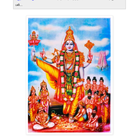
பலி...