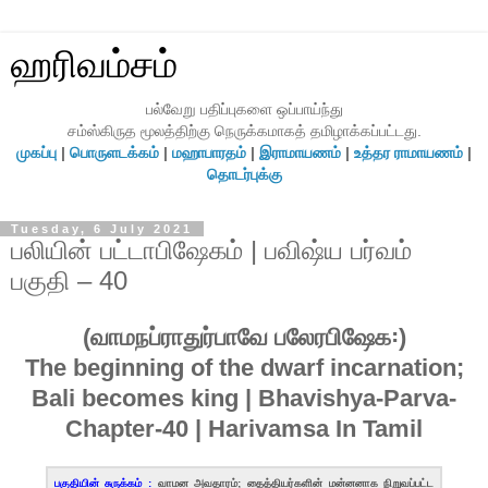
ஹரிவம்சம்
பல்வேறு பதிப்புகளை ஒப்பாய்ந்து
சம்ஸ்கிருத மூலத்திற்கு நெருக்கமாகத் தமிழாக்கப்பட்டது.
முகப்பு
|
பொருளடக்கம்
|
மஹாபாரதம்
|
இராமாயணம்
|
உத்தர ராமாயணம்
|
தொடர்புக்கு
Tuesday, 6 July 2021
பலியின் பட்டாபிஷேகம் | பவிஷ்ய பர்வம்
பகுதி – 40
(வாமநப்ராதுர்பாவே பலேரபிஷேக꞉)
The beginning of the dwarf incarnation;
Bali becomes king | Bhavishya-Parva-
Chapter-40 | Harivamsa In Tamil
பகுதியின் சுருக்கம் :
வாமன அவதாரம்; தைத்தியர்களின் மன்னனாக நிறுவப்பட்ட