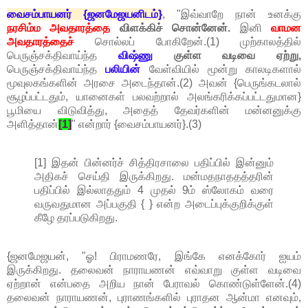
வைசம்பாயனர் {ஜனமேஜயனிடம்}
, "இவ்வாறே நான் உனக்கு
நரசிம்ம அவதாரத்தை
விளக்கிச் சொன்னேன்.
இனி
வாமன
அவதாரத்தைச்
சொல்லப் போகிறேன்.(1) முற்காலத்தில்
பெருஞ்சக்திவாய்ந்த
விஷ்ணு
குள்ள வடிவை ஏற்று,
பெருஞ்சக்திவாய்ந்த
பலியின்
வேள்வியில் மூன்று காலடிகளால்
மூவுலகங்களின் அரசை அடைந்தான்.(2) அவன் {பெருங்கடலால்
சூழப்பட்டதும், யானைகள் பலவற்றால் அலங்கரிக்கப்பட்டதுமான}
பூமியை விடுவித்து, அதைத் தேவர்களின் மன்னனுக்கு
அளித்தான்
[1]
" என்றார் {வைசம்பாயனர்}.(3)
[1] இதன் பின்னர்ச் சித்திரசாலை பதிப்பில் இன்னும்
அதிகச் செய்தி இருக்கிறது. மன்மதநாததத்தரின்
பதிப்பில் இல்லாததும் 4 முதல் 9ம் ஸ்லோகம் வரை
வருவதுமான அப்பகுதி { } என்ற அடைப்புக்குறிக்குள்
கீழே தரப்படுகிறது.
{ஜனமேஜயன், "ஓ! பிராமணரே, இங்கே எனக்கோர் ஐயம்
இருக்கிறது. தலைவன் நாராயணன் எவ்வாறு குள்ள வடிவை
ஏற்றான் என்பதை அறிய நான் பேராவல் கொண்டுள்ளேன்.(4)
தலைவன் நாராயணன், புராணங்களில் புராதன ஆன்மா எனவும்,