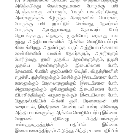
அடுத்தடுத்து தேவர்களுடனான போருக்கு பலி
ஆயத்தமாவது, சம்பரனும், பிறரும் படைதிரட்டுவது,
அவர்களுக்குக் கீழிருந்த அசுரர்களின் பெயர்கள்,
போருக்கு பலி புறப்பட்டுச் செல்வது, தேவர்கள்
போருக்கு ஆயத்தமாவது, தேவாசுரப் போர்
தொடங்குவது, ஸ்நாதகர் முதலியோர் வருவது என
ஐந்து அத்தியாயங்களின் ஆங்கில மொழிபெயர்ப்புக்
கிடைக்கிறது. அதன்பிறகு வரும் அத்தியாயங்களான
வேள்விகளின் வடிவில் தேவர்களும், அசுரர்களும்
போரிடுவது, தரன் முதலிய தேவர்களுக்கும், நமுசி
முதலிய தேவர்களுக்கும் இடையிலான போர்,
தேவாசுரப் போரில் குஜம்பனின் வெற்றி, விருத்திரனின்
எழுச்சி, ருத்திரனுக்கும் கேசிக்கும் இடையிலான போர்,
காலனுக்கும் பிரஹலாதனுக்கும் இடையிலான போர்,
அனுராதனுக்கும் குபேரனுக்கும் இடையிலான போர்,
விப்ரசித்திக்கும் வருணனுக்கும் இடையிலான போர்,
பிருஹஸ்பதியின் அக்னி துதி, பிரஹலாதன் பலி
உரையாடல், இந்திரனை வென்ற பலி என்ற பதினோரு
அத்தியாயங்களுக்கு ஆங்கில மொழிபெயர்ப்பு இல்லை.
மேற்கண்ட பதினேழு அத்தியாங்களும்
மன்மதநாததத்தரின் பதிப்பில் இல்லை.
இவையனைத்திற்கும் அடுத்து, சித்திரசாலை பதிப்பில்