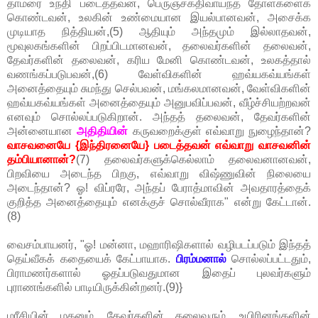
தாமரை உந்தி படைத்தவன், பெருஞ்சக்திவாய்ந்த தோள்களைக்
கொண்டவன், உலகின் உண்மையான இயல்பானவன், அசைக்க
முடியாத நித்தியன்,(5) ஆதியும் அந்தமும் இல்லாதவன்,
மூவுலகங்களின் பிறப்பிடமானவன், தலைவர்களின் தலைவன்,
தேவர்களின் தலைவன், கரிய மேனி கொண்டவன், உலகத்தால்
வணங்கப்படுபவன்,(6) வேள்விகளின் ஹவ்யகவ்யங்கள்
அனைத்தையும் சுமந்து செல்பவன், மங்கலமானவன், வேள்விகளின்
ஹவ்யகவ்யங்கள் அனைத்தையும் அனுபவிப்பவன், வீழ்ச்சியற்றவன்
எனவும் சொல்லப்படுகிறான். அந்தத் தலைவன், தேவர்களின்
அன்னையான
அதிதியின்
கருவறைக்குள் எவ்வாறு நுழைந்தான்?
வாசவனையே {இந்திரனையே} படைத்தவன் எவ்வாறு வாசவனின்
தம்பியானான்?
(7) தலைவர்களுக்கெல்லாம் தலைவனானவன்,
பிறவியை அடைந்த பிறகு, எவ்வாறு விஷ்ணுவின் நிலையை
அடைந்தான்? ஓ! விப்ரரே, அந்தப் பேராத்மாவின் அவதாரத்தைக்
குறித்த அனைத்தையும் எனக்குச் சொல்வீராக" என்று கேட்டான்.
(8)
வைசம்பாயனர், "ஓ! மன்னா, மஹாரிஷிகளால் வழிபடப்படும் இந்தத்
தெய்வீகக் கதையைக் கேட்பாயாக.
பிரம்மனால்
சொல்லப்பட்டதும்,
பிராமணர்களால் ஓதப்படுவதுமான இதைப் புலவர்களும்
புராணங்களில் பாடியிருக்கின்றனர்.(9)}
மரீசியின் மகனும், தேவர்களின் தலைவரும், உயிரினங்களின்