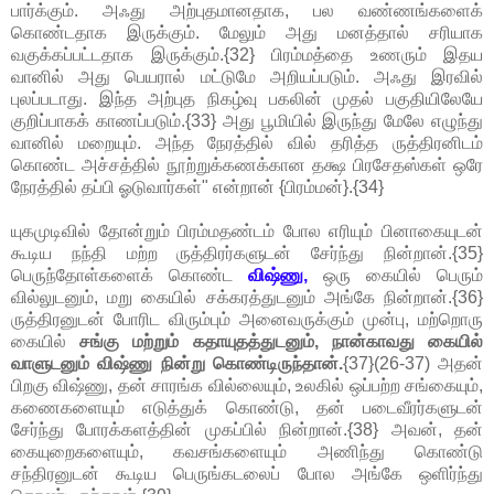
பார்க்கும். அஃது அற்புதமானதாக, பல வண்ணங்களைக்
கொண்டதாக இருக்கும். மேலும் அது மனத்தால் சரியாக
வகுக்கப்பட்டதாக இருக்கும்.{32} பிரம்மத்தை உணரும் இதய
வானில் அது பெயரால் மட்டுமே அறியப்படும். அஃது இரவில்
புலப்படாது. இந்த அற்புத நிகழ்வு பகலின் முதல் பகுதியிலேயே
குறிப்பாகக் காணப்படும்.{33} அது பூமியில் இருந்து மேலே எழுந்து
வானில் மறையும். அந்த நேரத்தில் வில் தரித்த ருத்திரனிடம்
கொண்ட அச்சத்தில் நூற்றுக்கணக்கான தக்ஷ பிரசேதஸ்கள் ஒரே
நேரத்தில் தப்பி ஓடுவார்கள்" என்றான் {பிரம்மன்}.{34}
யுகமுடிவில் தோன்றும் பிரம்மதண்டம் போல எரியும் பினாகையுடன்
கூடிய நந்தி மற்ற ருத்திரர்களுடன் சேர்ந்து நின்றான்.{35}
பெருந்தோள்களைக் கொண்ட
விஷ்ணு,
ஒரு கையில் பெரும்
வில்லுடனும், மறு கையில் சக்கரத்துடனும் அங்கே நின்றான்.{36}
ருத்திரனுடன் போரிட விரும்பும் அனைவருக்கும் முன்பு, மற்றொரு
கையில்
சங்கு மற்றும் கதாயுதத்துடனும், நான்காவது கையில்
வாளுடனும் விஷ்ணு நின்று கொண்டிருந்தான்.
{37}(26-37) அதன்
பிறகு விஷ்ணு, தன் சாரங்க வில்லையும், உலகில் ஒப்பற்ற சங்கையும்,
கணைகளையும் எடுத்துக் கொண்டு, தன் படைவீரர்களுடன்
சேர்ந்து போரக்களத்தின் முகப்பில் நின்றான்.{38} அவன், தன்
கையுறைகளையும், கவசங்களையும் அணிந்து கொண்டு
சந்திரனுடன் கூடிய பெருங்கடலைப் போல அங்கே ஒளிர்ந்து