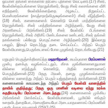
ஒப்பான தங்கள் கைகளால் தர்ப்பை புற்களை வெட்டினர்.{17} சிலர்,
வேள்விஸ்தம்பங்களை நொறுக்கினர், வேறு சிலர் கலசங்களை வீசி
எறிந்தனர். வேள்விக்களத்தை அழகூட்ட நிறுவப்பட்ட
பொன்மரங்களை {காஞ்சநாந்விருக்ஷங்களைச்} சிலர் வீழ்த்தினர்.
{18} சிலர், கணைகளைக் கொண்டு பொன் பாத்திரங்களை
நொறுக்கினர். சிலர் பாத்திரங்களை அழித்தனர், வேறு சிலர்
அரணியைப் பிடுங்கினர்.{19} சிலர் வேள்விப் பீடங்களை
நொறுக்கினர், சிலர் அரிசிப் பிண்டங்களை உண்டனர், சிலர் தங்கள்
நகங்களால் பல்வேறு பொருட்களை அழித்தனர்.{20} இவ்வாறு
பகலும், இரவும் தொடர்ந்து தடை செய்யப்பட்ட அந்தப் பெரும்
வேள்வியானது,பெருங்கடலைப் போல முழங்கத் தொடங்கியது.{21}
மறுபுறம் பெருஞ்சக்திவாய்ந்த
மஹாதேவன்
, சுயம்புவான
பிரம்மனால்
முன்பு தனக்கு வழங்கப்பட்டதும், கீசக மூங்கிலாலானதுமான
வில்லை எடுத்துக் கொண்டு, அதில் கணைகளைப்
பொருத்தினான்.{22} பிறகு அவன், தனது முழங்கால்களால்
வில்லை வளைத்து அந்தப் பெரும் யஜ்ஞத்தைத் தாக்கினான்.{23}
கணைகளால் காயமடைந்த அந்தப்
பெரும் வேள்வி வானத்தில்
தாவிக் குதித்தது; பிறகு ஒரு மானின் வடிவை ஏற்று உரக்க
கதறியபடியே பிரம்மனை அடைந்தது.
{24} கணைகளால் முக்கிய
அங்கங்கள் பிளக்கப்பட்ட வேள்வியானவன், பூமியில் எங்கும்
உறைவிடத்தையோ, அமைதியையோ அடையாதவனாகப் பிரம்மனின்
புகலிடத்தை நாடினான்.{25}(7-25)