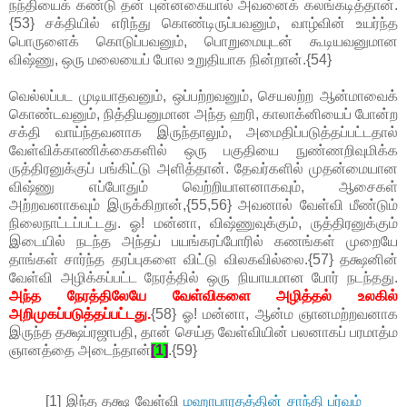
நந்தியைக் கண்டு தன் புன்னகையால் அவனைக் கலங்கடித்தான்.
{53} சக்தியில் எரிந்து கொண்டிருப்பவனும், வாழ்வின் உயர்ந்த
பொருளைக் கொடுப்பவனும், பொறுமையுடன் கூடியவனுமான
விஷ்ணு, ஒரு மலையைப் போல உறுதியாக நின்றான்.{54}
வெல்லப்பட முடியாதவனும், ஒப்பற்றவனும், செயலற்ற ஆன்மாவைக்
கொண்டவனும், நித்தியனுமான அந்த ஹரி, காலாக்னியைப் போன்ற
சக்தி வாய்ந்தவனாக இருந்தாலும், அமைதிப்படுத்தப்பட்டதால்
வேள்விக்காணிக்கைகளில் ஒரு பகுதியை நுண்ணறிவுமிக்க
ருத்திரனுக்குப் பங்கிட்டு அளித்தான். தேவர்களில் முதன்மையான
விஷ்ணு எப்போதும் வெற்றியாளனாகவும், ஆசைகள்
அற்றவனாகவும் இருக்கிறான்,{55,56} அவனால் வேள்வி மீண்டும்
நிலைநாட்டப்பட்டது. ஓ! மன்னா, விஷ்ணுவுக்கும், ருத்திரனுக்கும்
இடையில் நடந்த அந்தப் பயங்கரப்போரில் கணங்கள் முறையே
தாங்கள் சார்ந்த தரப்புகளை விட்டு விலகவில்லை.{57} தக்ஷனின்
வேள்வி அழிக்கப்பட்ட நேரத்தில் ஒரு நியாயமான போர் நடந்தது.
அந்த நேரத்திலேயே வேள்விகளை அழித்தல் உலகில்
அறிமுகப்படுத்தப்பட்டது.
{58} ஓ! மன்னா, ஆன்ம ஞானமற்றவனாக
இருந்த தக்ஷப்ரஜாபதி, தான் செய்த வேள்வியின் பலனாகப் பரமாத்ம
ஞானத்தை அடைந்தான்
[1]
.{59}
[1] இந்த தக்ஷ வேள்வி
மஹாபாரதத்தின் சாந்தி பர்வம்