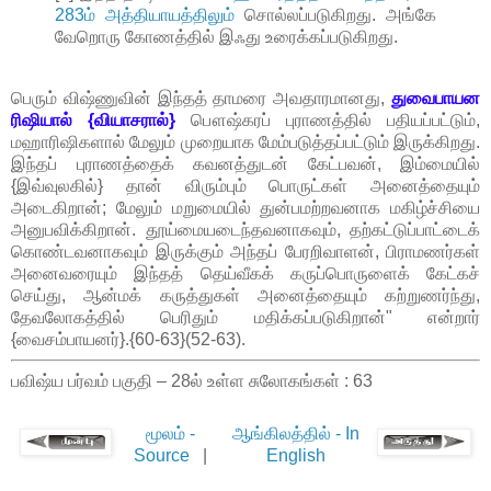
283ம் அத்தியாயத்திலும்
சொல்லப்படுகிறது. அங்கே
வேறொரு கோணத்தில் இஃது உரைக்கப்படுகிறது.
பெரும் விஷ்ணுவின் இந்தத் தாமரை அவதாரமானது,
துவைபாயன
ரிஷியால் {வியாசரால்}
பௌஷ்கரப் புராணத்தில் பதியப்பட்டும்,
மஹாரிஷிகளால் மேலும் முறையாக மேம்படுத்தப்பட்டும் இருக்கிறது.
இந்தப் புராணத்தைக் கவனத்துடன் கேட்பவன், இம்மையில்
{இவ்வுலகில்} தான் விரும்பும் பொருட்கள் அனைத்தையும்
அடைகிறான்; மேலும் மறுமையில் துன்பமற்றவனாக மகிழ்ச்சியை
அனுபவிக்கிறான். தூய்மையடைந்தவனாகவும், தற்கட்டுப்பாட்டைக்
கொண்டவனாகவும் இருக்கும் அந்தப் பேரறிவாளன், பிராமணர்கள்
அனைவரையும் இந்தத் தெய்வீகக் கருப்பொருளைக் கேட்கச்
செய்து, ஆன்மக் கருத்துகள் அனைத்தையும் கற்றுணர்ந்து,
தேவலோகத்தில் பெரிதும் மதிக்கப்படுகிறான்" என்றார்
{வைசம்பாயனர்}.{60-63}(52-63).
பவிஷ்ய பர்வம் பகுதி – 28ல் உள்ள சுலோகங்கள் : 63
மூலம் -
ஆங்கிலத்தில் - In
Source
|
English