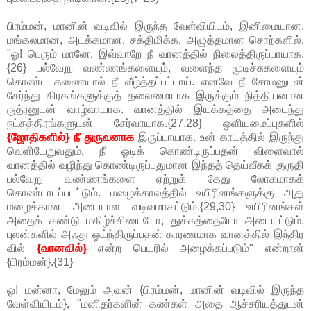
பிரம்மன், மானின் வடிவில் இருந்த வேள்வியிடம், இனிமையான,
மங்கலமான, அடக்கமான, சக்திமிக்க, அழுத்தமான சொற்களில்,
"ஓ! பெரும் மானே, இவ்வாறே நீ வானத்தில் நிலைத்திருப்பாயாக.
{26} பல்வேறு வண்ணங்களையும், வளைந்த முடிச்சுகளையும்
கொண்ட கணையால் நீ வீழ்த்தப்பட்டாய். எனவே நீ சோமனுடன்
சேர்ந்து கிரகங்களுக்குத் தலைமையாக இருக்கும் நித்தியனான
ருத்ரனுடன் வாழ்வாயாக. வானத்தில் இயக்கத்தை அடைந்து
நட்சத்திரங்களுடன் சேர்வாயாக.{27,28} ஒளியமைப்புகளில்
{ஜோதிகளில்} நீ துருவனாக
இருப்பாயாக. உன் காயத்தில் இருந்து
வெளியேறுவதும், நீ ஓடிக் கொண்டிருப்பதன் விளைவால்
வானத்தில் வழிந்து கொண்டிருப்பதுமான இந்தத் தெய்வீகக் குருதி
பல்வேறு வண்ணங்களை ஏற்றுக் கேது லோகமாகக்
கொண்டாடப்படட்டும். மழைக்காலத்தில் உயிரினங்களுக்கு அது
மழைக்கான அடையாள வடிவமாகட்டும்.{29,30} உயிரினங்கள்
அதைக் கண்டு மகிழ்ச்சியையோ, துக்கத்தையோ அடையட்டும்.
புலன்களில் அஃது ஓய்ந்திருப்பதன் காரணமாக வானத்தில் இந்திர
வில்
{வானவில்}
என்ற பெயரில் அழைக்கப்படும்" என்றான்
{பிரம்மன்}.{31}
ஓ! மன்னா, மேலும் அவன் {பிரம்மன், மானின் வடிவில் இருந்த
வேள்வியிடம்}, "மனிதர்களின் கண்கள் அதை ஆச்சரியத்துடன்