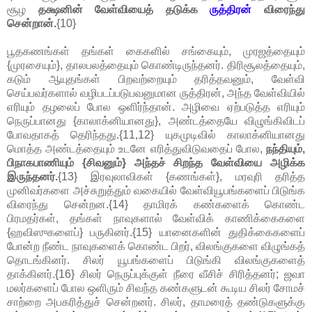
சூழ
தக்ஷனின் வேள்வியைத் தடுக்க
ருத்திரன்
விரைந்து
சென்றான்.
{10}
பூதகணங்கள் தங்கள் கைகளில் சங்கையும், முரஜத்தையும்
{முரசையும்}, தாலபலத்தையும் கொண்டிருந்தனர். திரிசூலத்தையும்,
கடும் ஆயுதங்கள் பிறவற்றையும் தரித்தவனும், வேள்வி
செய்பவர்களால் வழிபடப்படுபவனுமான ருத்திரன், அந்த வேள்வியில்
எரியும் தழலைப் போல ஒளிர்ந்தான். அழிவை ஏற்படுத்த எரியும்
நெருப்பானது {காலாக்னியானது}, அண்டத்தையே விழுங்கிவிடப்
போவதாகத் தெரிந்தது.{11,12} யுகமுடிவில் காலாக்னியானது
மொத்த அண்டத்தையும் உடனே எரித்துவிடுவதைப் போல,
நந்தியும்,
பிநாகபாணியும் {சிவனும்} அந்தச் சிறந்த வேள்வியை அழிக்க
இருந்தனர்.
{13} இரவுலாவிகள் {கணங்கள்}, மரவுரி தரித்த
முனிவர்களை அச்சுறுத்தும் வகையில் வேள்வியூபங்களைப் பிடுங்க
விரைந்து சென்றன.{14} தாமிரக் கண்களைக் கொண்ட
பிரமதர்கள், தங்கள் நாவுகளால் வேள்விக் காணிக்கைகளை
{ஹவிஸுகளைப்} பருகினர்.{15} யானைகளின் துதிக்கைகளைப்
போன்ற நீண்ட நாவுகளைக் கொண்ட பிறர், விலங்குகளை விழுங்கத்
தொடங்கினர். சிலர் யூபங்களைப் பிடுங்கி விலங்குகளைத்
தாக்கினர்.{16} சிலர் நெருப்புக்குள் நீரை வீசிச் சிரித்தனர்; ஜவா
மலர்களைப் போல ஒளிரும் சிவந்த கண்களுடன் கூடிய சிலர் சோமச்
சாற்றை அபகரித்துச் சென்றனர். சிலர், தாமரைத் தண்டுகளுக்கு