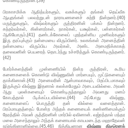
கொண்டிருந்தான்.{39}
பிரகாசமிக்க ஆதித்யர்களும், வசுக்களும் தங்கள் தெய்வீக
ஆயுதங்கள் பலவற்றுடன் நாராயணனைச் சுற்றி நின்றனர்.{40}
மருத்துகளும், விஷ்வர்களும் ருத்திரனின் பக்கம் நின்றனர்.
கந்தர்வர்கள், கின்னரர்கள், நாகர்கள், யக்ஷர்கள், பன்னகர்கள்
ஆகியோரும்,{41} தண்டக்கோலைப் புறந்தள்ளிய முனிவர்களும்
இரு தரப்புக்கும் நன்மையை விரும்பினர். உலகங்கள் அனைத்தின்
நன்மையை விரும்பிய அவர்கள், அண்ட அமைதிக்காகத்
தலைவனின் பெயரைத் தொடர்ந்து உச்சரித்துக் கொண்டிருந்தனர்.
{42}
போர்க்களத்தின் முன்னணியில் நின்ற ருத்திரன், கூரிய
கணைகளைக் கொண்டு விஷ்ணுவின் மார்பையும், மூட்டுகளையும்
தாக்கினான்.{43} அனைவரின் ஆன்மாவாகவும், பிறப்பிடமாகவும்
இருக்கும் விஷ்ணு இதனால் கலக்கமேதும் அடையவில்லை. அவன்
ஆறு புலன்களையும் கொண்டிருந்தாலும் அவனது மனம்
கோபத்தால் பீடிக்கப்படவில்லை.{44} அப்போது விஷ்ணு,
கணைகளைப் பொருத்தி தன் வில்லை வளைத்தான்.
பிரம்மாயுதத்தைப் போன்ற அந்தக் கணையைக் கண்ணிமைக்கும்
நேரத்தில் அவன் ருத்திரனின் மார்பில் ஏவினான். வஜ்ரத்தால் மந்தர
மலை அசைந்தாலும் அந்தக் கணையால் காயமடைந்த மஹாதேவன்
நடுங்கினானில்லை.{45,46} நித்தியனான
விஷ்ணு திடீரெனக்