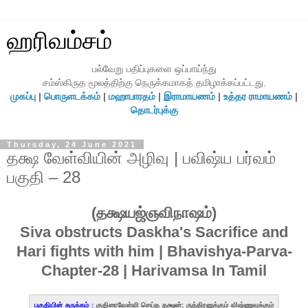
ஹரிவம்சம்
பல்வேறு பதிப்புகளை ஒப்பாய்ந்து
சம்ஸ்கிருத மூலத்திற்கு நெருக்கமாகத் தமிழாக்கப்பட்டது.
முகப்பு
|
பொருளடக்கம்
|
மஹாபாரதம்
|
இராமாயணம்
|
உத்தர ராமாயணம்
|
தொடர்புக்கு
Thursday, 24 June 2021
தக்ஷ வேள்வியின் அழிவு | பவிஷ்ய பர்வம்
பகுதி – 28
(தக்ஷயஜ்ஞவிநாஷம்)
Siva obstructs Daskha's Sacrifice and
Hari fights with him | Bhavishya-Parva-
Chapter-28 | Harivamsa In Tamil
பகுதியின் சுருக்கம் :
குதிரைவேள்வி செய்த தக்ஷன்; ருத்திரனுக்கும் விஷ்ணுவுக்கும்