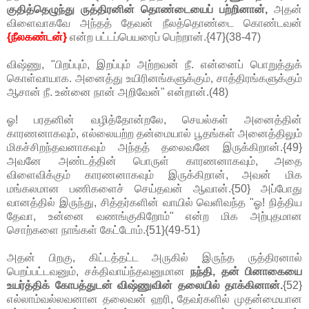
குதித்தெழுந்து ருத்திரனின் தொண்டையைப் பற்றினான்,
அதன்
விளைவாகவே அந்தத் தேவன் நீலத்தொண்டை கொண்டவன்
{நீலகண்டன்}
என்ற பட்டப்பெயரைப் பெற்றான்.{47}(38-47)
விஷ்ணு, "பிறப்பும், இறப்பும் அற்றவன் நீ. என்னைப் பொறுத்துக்
கொள்வாயாக. அனைத்து உயிரினங்களுக்கும், சாத்திரங்களுக்கும்
ஆசான் நீ. உன்னை நான் அறிவேன்" என்றான்.(48)
ஓ! பரதனின் வழித்தோன்றலே, செயல்கள் அனைத்தின்
காரணனாகவும், எல்லையற்ற தன்மையால் பூதங்கள் அனைத்திலும்
மிகச்சிறந்தவனாகவும் அந்தத் தலைவனே இருக்கிறான்.{49}
அவனே அண்டத்தின் பொருள் காரணனாகவும், அதை
விளைவிக்கும் காரணனாகவும் இருக்கிறான், அவன் மிக
மங்கலமான பணிகளைச் செய்தவன் ஆவான்.{50} அப்போது
வானத்தில் இருந்து, சித்தர்களின் வாயில் வெளிவந்த "ஓ! நித்திய
தேவா, உன்னை வணங்குகிறோம்" என்ற மிக அற்புதமான
சொற்களை நாங்கள் கேட்டோம்.{51}(49-51)
அதன் பிறகு, கிட்டத்தட்ட அருகில் இருந்த ருத்திரனால்
பெறப்பட்டவனும், சக்திவாய்ந்தவனுமான
நந்தி, தன் பினாகையை
உயர்த்திக் கோபத்துடன் விஷ்ணுவின் தலையில் தாக்கினான்.
{52}
எல்லாம்வல்லவனான தலைவன் ஹரி, தேவர்களில் முதன்மையான