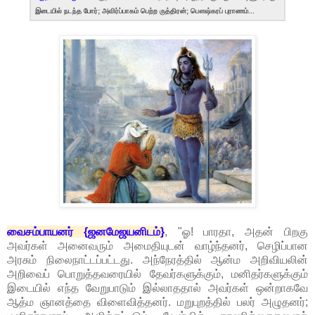
இடையில் நடந்த போர்; அவிர்ப்பாகம் பெற்ற ருத்திரன்; பௌஷ்கரப் புராணம்...
வைசம்பாயனர் {ஜனமேஜயனிடம்}
, "ஓ! பாரதா, அதன் பிறகு
அவர்கள் அனைவரும் அமைதியுடன் வாழ்ந்தனர், செழிப்பான
அரசும் நிலைநாட்டப்பட்டது. அந்நேரத்தில் ஆன்ம அறிவியலின்
அறிவைப் பொறுத்தவரையில் தேவர்களுக்கும், மனிதர்களுக்கும்
இடையில் எந்த வேறுபாடும் இல்லாததால் அவர்கள் ஒன்றாகவே
ஆத்ம ஞானத்தை விளைவித்தனர். மறுபுறத்தில் பலர் அழுதனர்;