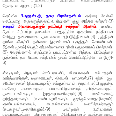
மனிதர்களால் அளிக்கப்படும் வேள்விக் காணிக்கைகளைத்
தேவர்கள் ஏற்றனர்.(1,2)
தெய்வீக
பிருஹஸ்பதி, தக்ஷ பிராசேதஸிடம்
குதிரை வேள்வி
செய்யுமாறு அறிவுறுத்திவிட்டு, ரிஷிகள் சூழ அங்கே வந்தார்.{3}
தக்ஷன்
அனைவருக்கும் தாய்வழி தாத்தன் ஆவான்.
எனவே,
ஆன்ம அறிவற்ற தக்ஷனின் யஜ்ஞத்தில் ருத்திரன் நந்தியுடன்
சேர்ந்து தன்னாலான தடைகளை ஏற்படுத்தினான்.{4} ருத்திரன்
தானே விரும்பி தன்னை இரண்டாகப் பகுத்துக் கொண்டான்.
{இதன் மூலம்} பெரும் தர்மாத்மாவான நந்தி புருஷனாகப் பிறந்தான்.
{5} வேதங்களில் சிறப்பாகப் பாடப்பட்டுள்ள நித்திய பிரம்மத்தை
ருத்திரன் தன் யோக சக்தியின் மூலம் வெளிப்படுத்தினான்.{6}(4-
6)
ஸ்வரூபன், அரூபன் {சாப்யரூபன்}, விரூபாக்ஷன், கடோதரன்,
ஊர்த்வநேர்தன், மஹாகாயன், விகடன், வாமனன்,{7} ஷிகி, ஜடி,
திரிலோசனன் {திரையக்ஷன்}, சங்குகர்ணன், சீரதாரி, சர்மி முதலிய
பல்வேறு கணங்களும், பாசக்கயிறுகளைத் தரித்தவர்களும்,
தண்டபாணிகளும் {முத்கரபாணிகளும்},{8} மணிகளைத்
தரித்தவர்களும் {ஸகண்டாதாரிகளும், முஞ்ஜமேகலதாரிகளும்},
குண்டலங்களையும், கடகங்களையும் அணிந்தவர்களும்
{கடககுண்டலதாரிகளும்},{9} டிண்டிகள், பேரிகைகள்,
புல்லாங்குழல்கள், மிருதங்கங்கள் ஆகியவற்றைச் சுமந்தவர்களும்