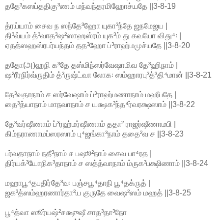
ததே³கஸப்ததிகு³ணம் மந்வந்தரமிஹோச்யதே ||3-8-19
த்ரய்யாம் சைவ ந ஸந்தே³ஹோ யுகா³ந்தே ஜநமேஜய |
தி³வ்யம் த்³வாத³ஷ²ஸாஹஸ்ரம் யுக³ம் து கவயோ விது⁴꞉ |
ஏதத்ஸஹஸ்ரபர்யந்தம் தத³ஹோ ப்³ராஹ்மமுச்யதே ||3-8-20
ததோ(அ)ஹநி க³தே தஸ்மிந்ஸர்வேஷாமிவ தே³ஹிநாம் |
ஷ²ரீரநிர்வ்ருதிம் த்³ருஷ்ட்வா லோக꞉ ஸம்ஹாரபு³த்³தி⁴மான் ||3-8-21
தே³வதாநாம் ச ஸர்வேஷாம் ப்³ராஹ்மணாநாம் மஹீபதே |
தை³த்யாநாம் மாநவாநாம் ச யக்ஷக³ந்த⁴ர்வரக்ஷஸாம் ||3-8-22
தே³வர்ஷீணாம் ப்³ரஹ்மர்ஷீணாம் ததா² ராஜர்ஷீணாமபி |
கிம்நராணாமப்ஸரஸாம் பு⁴ஜங்கா³நாம் ததை²வ ச ||3-8-23
பர்வதாநாம் நதீ³நாம் ச பஷூ²நாம் சைவ பா⁴ரத |
திர்யக்³யோநிக³தாநாம் ச ஸத்த்வாநாம் ம்ருக³பக்ஷிணாம் ||3-8-24
மஹாபூ⁴தபதிர்தே³வ꞉ பஞ்சபூ⁴தாநி பூ⁴தக்ருத் |
ஜக³த்ஸம்ஹரணார்தா²ய குருதே வைஷ²ஸம் மஹத் ||3-8-25
பூ⁴த்வா ஸூர்யஷ்²சக்ஷுஷீ சாத³தா³நோ