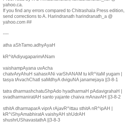
yahoo.ca.
If you find any errors compared to Chitrashala Press edition,
send corrections to A. Harindranath harindranath_a @
yahoo.com ##
----
atha aShTamo.adhyAyaH
kR^itAdiyugaparimANam
vaishampAyana uvAcha
chatvAryAhuH sahasrANi varShANAM tu kR^itaM yugam |
tasya tAvachChatI saMdhyA dviguNA janamejaya ||3-8-1
tatra dharmashchatuShpAdo hyadharmaH pAdavigrahaH |
svadharmaniratAH santo yajante chaiva mAnavAH ||3-8-2
sthitA dharmaparA viprA rAjavR^ittau sthitA nR^ipAH |
kR^iShyAmabhiratA vaishyAH shUdrAH
shushrUShavastathA ||3-8-3