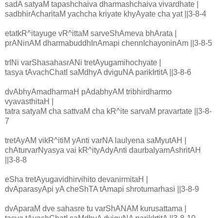
sadA satyaM tapashchaiva dharmashchaiva vivardhate |
sadbhirAcharitaM yachcha kriyate khyAyate cha yat ||3-8-4
etatkR^itayuge vR^ittaM sarveShAmeva bhArata |
prANinAM dharmabuddhInAmapi chennIchayoninAm ||3-8-5
trINi varShasahasrANi tretAyugamihochyate |
tasya tAvachChatI saMdhyA dviguNA parikIrtitA ||3-8-6
dvAbhyAmadharmaH pAdabhyAM tribhirdharmo
vyavasthitaH |
tatra satyaM cha sattvaM cha kR^ite sarvaM pravartate ||3-8-
7
tretAyAM vikR^itiM yAnti varNA laulyena saMyutAH |
chAturvarNyasya vai kR^ityAdyAnti daurbalyamAshritAH
||3-8-8
eSha tretAyugavidhirvihito devanirmitaH |
dvAparasyApi yA cheShTA tAmapi shrotumarhasi ||3-8-9
dvAparaM dve sahasre tu varShANAM kurusattama |