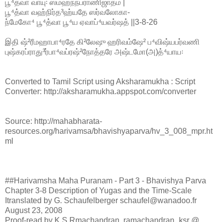
பூ⁴த்வா வாயு꞉ ஸம்ஹநந்ப்ராணிஜாதம் |
பூ⁴த்வா வஹ்நிர்த³ஹ்யதே ஸர்வலோகா-
ந்மேகோ⁴ பூ⁴த்வா பூ⁴ய ஏவாப்⁴யவர்ஷத் ||3-8-26
இதி ஷ்²ரீமஹாபா⁴ரதே கி²லேஷு ஹரிவம்ஷே² ப⁴விஷ்யபர்வணி
புஷ்கரப்ராது³ர்பா⁴வப்ரஷ்²நோத்தரே அஷ்டமோ(அ)த்⁴யாய꞉
Converted to Tamil Script using Aksharamukha : Script
Converter: http://aksharamukha.appspot.com/converter
Source: http://mahabharata-
resources.org/harivamsa/bhavishyaparva/hv_3_008_mpr.ht
ml
##Harivamsha Maha Puranam - Part 3 - Bhavishya Parva
Chapter 3-8 Description of Yugas and the Time-Scale
Itranslated by G. Schaufelberger schaufel@wanadoo.fr
August 23, 2008
Proof-read by K S Rmachandran, ramachandran_ksr @