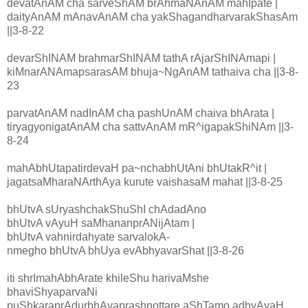
devatAnAM cha sarveShAM brAhmaNAnAM mahIpate |
daityAnAM mAnavAnAM cha yakShagandharvarakShasAm
||3-8-22
devarShINAM brahmarShINAM tathA rAjarShINAmapi |
kiMnarANAmapsarasAM bhuja~NgAnAM tathaiva cha ||3-8-
23
parvatAnAM nadInAM cha pashUnAM chaiva bhArata |
tiryagyonigatAnAM cha sattvAnAM mR^igapakShiNAm ||3-
8-24
mahAbhUtapatirdevaH pa~nchabhUtAni bhUtakR^it |
jagatsaMharaNArthAya kurute vaishasaM mahat ||3-8-25
bhUtvA sUryashchakShuShI chAdadAno
bhUtvA vAyuH saMhananprANijAtam |
bhUtvA vahnirdahyate sarvalokA-
nmegho bhUtvA bhUya evAbhyavarShat ||3-8-26
iti shrImahAbhArate khileShu harivaMshe
bhaviShyaparvaNi
puShkaraprAdurbhAvaprashnottare aShTamo.adhyAyaH