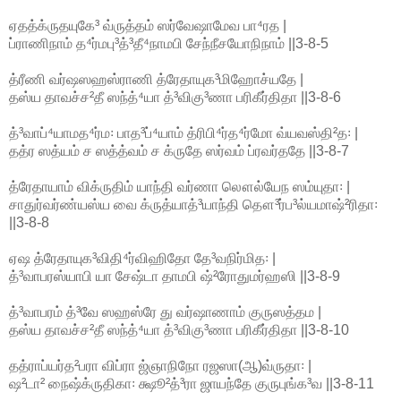
ஏதத்க்ருதயுகே³ வ்ருத்தம் ஸர்வேஷாமேவ பா⁴ரத |
ப்ராணிநாம் த⁴ர்மபு³த்³தீ⁴நாமபி சேந்நீசயோநிநாம் ||3-8-5
த்ரீணி வர்ஷஸஹஸ்ராணி த்ரேதாயுக³மிஹோச்யதே |
தஸ்ய தாவச்ச²தீ ஸந்த்⁴யா த்³விகு³ணா பரிகீர்திதா ||3-8-6
த்³வாப்⁴யாமத⁴ர்ம꞉ பாத³ப்⁴யாம் த்ரிபி⁴ர்த⁴ர்மோ வ்யவஸ்தி²த꞉ |
தத்ர ஸத்யம் ச ஸத்த்வம் ச க்ருதே ஸர்வம் ப்ரவர்ததே ||3-8-7
த்ரேதாயாம் விக்ருதிம் யாந்தி வர்ணா லௌல்யேந ஸம்யுதா꞉ |
சாதுர்வர்ண்யஸ்ய வை க்ருத்யாத்³யாந்தி தௌ³ர்ப³ல்யமாஷ்²ரிதா꞉
||3-8-8
ஏஷ த்ரேதாயுக³விதி⁴ர்விஹிதோ தே³வநிர்மித꞉ |
த்³வாபரஸ்யாபி யா சேஷ்டா தாமபி ஷ்²ரோதுமர்ஹஸி ||3-8-9
த்³வாபரம் த்³வே ஸஹஸ்ரே து வர்ஷாணாம் குருஸத்தம |
தஸ்ய தாவச்ச²தீ ஸந்த்⁴யா த்³விகு³ணா பரிகீர்திதா ||3-8-10
தத்ராப்யர்த²பரா விப்ரா ஜ்ஞாநிநோ ரஜஸா(ஆ)வ்ருதா꞉ |
ஷ²டா² நைஷ்க்ருதிகா꞉ க்ஷூ²த்³ரா ஜாயந்தே குருபுங்க³வ ||3-8-11