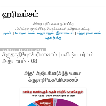
ஹரிவம்சம்
பல்வேறு பதிப்புகளை ஒப்பாய்ந்து
சம்ஸ்கிருத மூலத்திற்கு நெருக்கமாகத் தமிழாக்கப்பட்டது.
முகப்பு
|
பொருளடக்கம்
|
மஹாபாரதம்
|
இராமாயணம்
|
உத்தர ராமாயணம்
|
தொடர்புக்கு
Sunday, 18 April 2021
க்ருதாதி³யுக³பரிமாணம் | பவிஷ்ய பர்வம்
அத்யாயம் - 08
அத² அஷ்டமோ(அ)த்⁴யாய꞉
க்ருதாதி³யுக³பரிமாணம்