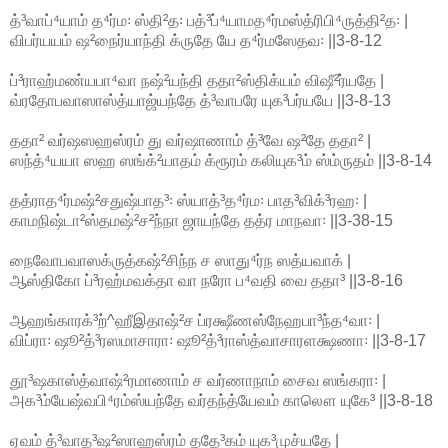
த்³வாப்⁴யாம் த⁴ர்ம꞉ ஸ்தி²த꞉ பத்³ப்⁴யாமத⁴ர்மஸ்த்ரிபி⁴ருத்தி²த꞉ |
விபர்யயம் ஷ²நைர்யாந்தி க்ருதே யே த⁴ர்மஸேதவ꞉ ||3-8-12
ப்³ராஹ்மண்யபா⁴வா நஷ்²யந்தி ததா²ஸ்திக்யம் விஷீ²ர்யதே |
வ்ரதோபவாஸாஸ்த்யாஜ்யந்தே த்³வாபரே யுக³பர்யயே ||3-8-13
ததா² வர்ஷஸஹஸ்ரம் து வர்ஷாணாம் த்³வே ஷ²தே ததா² |
ஸந்த்⁴யயா ஸஹ ஸங்க்²யாதம் க்ரூரம் கலியுக³ம் ஸ்ம்ருதம் ||3-8-14
தத்ராத⁴ர்மஷ்²சதுஷ்பாத³꞉ ஸ்யாத்³த⁴ர்ம꞉ பாத³விக்³ரஹ꞉ |
காமநிஷ்டா²ஸ்தமஷ்²ச²ந்நா ஜாயந்தே தத்ர மாநவா꞉ ||3-38-15
நைவோபவாஸக்ருத்கஷ்²சிந்ந ச ஸாது⁴ர்ந ஸத்யவாக் |
ஆஸ்திகோ ப்³ரஹ்மவக்தா வா நரோ ப⁴வதி வை ததா³ ||3-8-16
ஆஹங்காரக்³ற்^ஹீஇதாஷ்²ச ப்ரக்ஷீணஸ்நேஹபா³ந்த⁴வா꞉ |
விப்ரா꞉ ஷூ²த்³ரஸமாசாரா꞉ ஷூ²த்³ராஸ்த்வாசாரளக்ஷணா꞉ ||3-8-17
தூ³ஷகாஸ்த்வாஷ்²ரமாணாம் ச வர்ணாநாம் சைவ ஸங்கரா꞉ |
அக³ம்யேஷ்வபி⁴ரம்ஸ்யந்தே வர்தந்த்யேவம் காலௌ யுகே³ ||3-8-18
ஏவம் த்³வாத³ஷ²ஸாஹஸ்ரம் ததே³கம் யுக³முச்யதே |