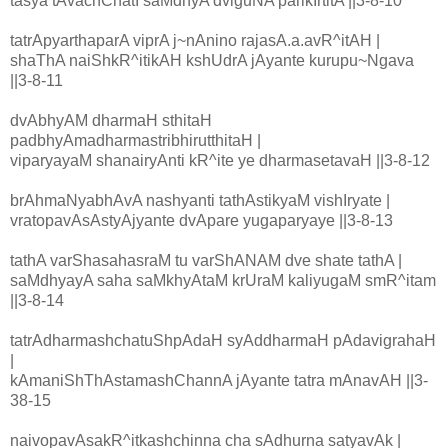
tasya tAvachChatI saMdhyA dviguNA parikIrtitA ||3-8-10
tatrApyarthaparA viprA j~nAnino rajasA.a.avR^itAH |
shaThA naiShkR^itikAH kshUdrA jAyante kurupu~Ngava
||3-8-11
dvAbhyAM dharmaH sthitaH
padbhyAmadharmastribhirutthitaH |
viparyayaM shanairyAnti kR^ite ye dharmasetavaH ||3-8-12
brAhmaNyabhAvA nashyanti tathAstikyaM vishIryate |
vratopavAsAstyAjyante dvApare yugaparyaye ||3-8-13
tathA varShasahasraM tu varShANAM dve shate tathA |
saMdhyayA saha saMkhyAtaM krUraM kaliyugaM smR^itam
||3-8-14
tatrAdharmashchatuShpAdaH syAddharmaH pAdavigrahaH
|
kAmaniShThAstamashChannA jAyante tatra mAnavAH ||3-
38-15
naivopavAsakR^itkashchinna cha sAdhurna satyavAk |