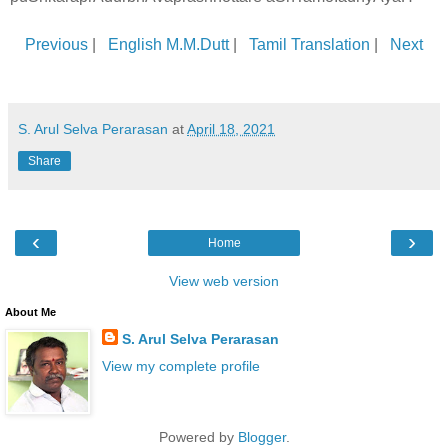
Previous
|
English M.M.Dutt
|
Tamil Translation
|
Next
S. Arul Selva Perarasan
at
April 18, 2021
Share
‹
›
Home
View web version
About Me
S. Arul Selva Perarasan
View my complete profile
Powered by
Blogger
.