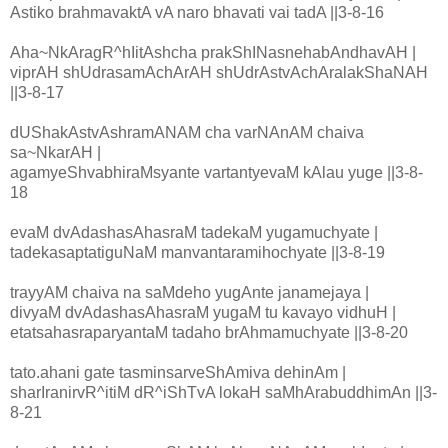
Astiko brahmavaktA vA naro bhavati vai tadA ||3-8-16
Aha~NkAragR^hIitAshcha prakShINasnehabAndhavAH |
viprAH shUdrasamAchArAH shUdrAstvAchAralakShaNAH
||3-8-17
dUShakAstvAshramANAM cha varNAnAM chaiva
sa~NkarAH |
agamyeShvabhiraMsyante vartantyevaM kAlau yuge ||3-8-
18
evaM dvAdashasAhasraM tadekaM yugamuchyate |
tadekasaptatiguNaM manvantaramihochyate ||3-8-19
trayyAM chaiva na saMdeho yugAnte janamejaya |
divyaM dvAdashasAhasraM yugaM tu kavayo vidhuH |
etatsahasraparyantaM tadaho brAhmamuchyate ||3-8-20
tato.ahani gate tasminsarveShAmiva dehinAm |
sharIranirvR^itiM dR^iShTvA lokaH saMhArabuddhimAn ||3-
8-21