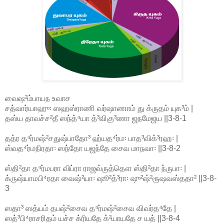
வைஷ²ம்பாயந உவாச
சத்வார்யாஹு꞉ ஸஹஸ்ராணி வர்ஷாணாம் து க்ருதம் யுக³ம் |
தஸ்ய தாவச்ச²தீ ஸந்த்⁴யா த்³விகு³ணா ஜநமேஜய ||3-8-1
தத்ர த⁴ர்மஷ்²சதுஷ்பாதோ³ ஹ்யத⁴ர்ம꞉ பாத³விக்³ரஹ꞉ |
ஸ்வத⁴ர்மநிரதா꞉ ஸந்தோ யஜந்தே சைவ மாநவா꞉ ||3-8-2
ஸ்தி²தா த⁴ர்மபரா விப்ரா ராஜவ்ருத்தௌ ஸ்தி²தா ந்ருபா꞉ |
க்ருஷ்யாமபி⁴ரதா வைஷ்²யா꞉ ஷூ²த்³ரா꞉ ஷு²ஷ்²ரூஷவஸ்ததா² ||3-8-
3
ஸதா³ ஸத்யம் தபஷ்²சைவ த⁴ர்மஷ்²சைவ விவர்த⁴தே |
ஸத்³பி⁴ராசரிதம் யச்ச க்ரியதே க்²யாயதே ச யத் ||3-8-4