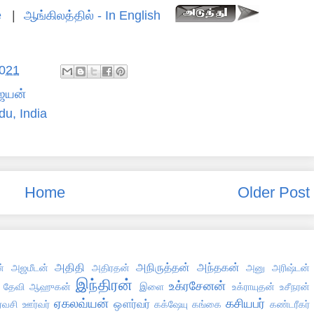
e
|
ஆங்கிலத்தில் - In English
2021
ஜயன்
du, India
Home
Older Post
அதிதி
அநிருத்தன்
அந்தகன்
்
அஜமீடன்
அதிரதன்
அனு
அரிஷ்டன்
இந்திரன்
உக்ரசேனன்
 தேவி
ஆஹுகன்
இளை
உக்ராயுதன்
உசீநரன்
ஏகலவ்யன்
கசியபர்
ஔர்வர்
்வசி
ஊர்வர்
கக்ஷேயு
கங்கை
கண்டரீகர்