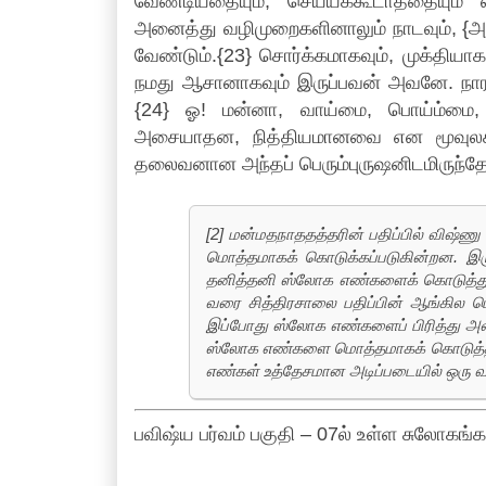
வேண்டியதையும், செய்யக்கூடாததையும
அனைத்து வழிமுறைகளினாலும் நாடவும், {அவன
வேண்டும்.{23} சொர்க்கமாகவும், முக்தியாகவ
நமது ஆசானாகவும் இருப்பவன் அவனே. நார
{24} ஓ! மன்னா, வாய்மை, பொய்ம்மை,
அசையாதன, நித்தியமானவை என மூவுலகங்
தலைவனான அந்தப் பெரும்புருஷனிடமிருந்தே
[2] மன்மதநாததத்தரின் பதிப்பில் விஷ்
மொத்தமாகக் கொடுக்கப்படுகின்றன. இரு
தனித்தனி ஸ்லோக எண்களைக் கொடுத்து வ
வரை சித்திரசாலை பதிப்பின் ஆங்கில ம
இப்போது ஸ்லோக எண்களைப் பிரித்து அளி
ஸ்லோக எண்களை மொத்தமாகக் கொடுத்திருக
எண்கள் உத்தேசமான அடிப்படையில் ஒரு வ
பவிஷ்ய பர்வம் பகுதி – 07ல் உள்ள சுலோகங்க