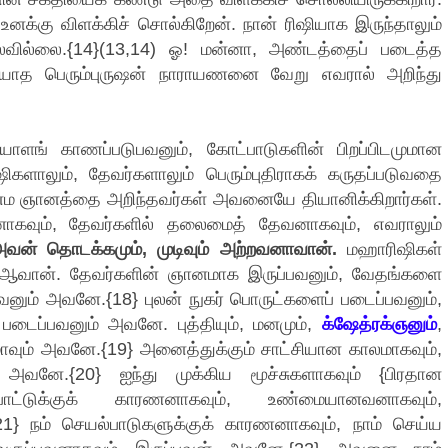
னக்கு விளக்கிச் சொல்கிறேன். நான் ரிஷியாக இருந்தாலும்
ல்லை.{14}(13,14) ஓ! மன்னா, அண்டத்தைப் படைத்த
ியாத பெரும்புருஷன் நாராயணனை வேறு எவரால் அறிந்து
ளங் காணப்படுபவனும், கோட்பாடுகளின் பிறப்பிடமுமான
ிகளாலும், தேவர்களாலும் பெரும்புதிராகக் கருதப்படுவதை
ஆன்ம ஞானத்தை அறிந்தவர்கள் அவனையே தியானிக்கிறார்கள்.
ாகவும், தேவர்களில் தலைமைத் தேவனாகவும், எவராலும்
வன் தொடக்கமும், முடிவும் அற்றவனாவான்.
மஹாரிஷிகள்
ஆவான். தேவர்களின் ஞானமாக இருப்பவனும், வேதங்களை
னும் அவனே.{18} புலன் நுகர் பொருட்களைப் படைப்பவனும்,
படைப்பவனும் அவனே. புத்தியும், மனமும்,
க்ஷேத்ரக்ஞனும்
,
்மாவும் அவனே.{19} அனைத்துக்கும் சாட்சியான காலமாகவும்,
் அவனே.{20} ஐந்து முக்கிய மூச்சுகளாகவும் {பிரதான
பாட்டுக்குக் காரணனாகவும், உண்மையானவனாகவும்,
} நம் செயல்பாடுகளுக்குக் காரணனாகவும், நாம் செய்ய