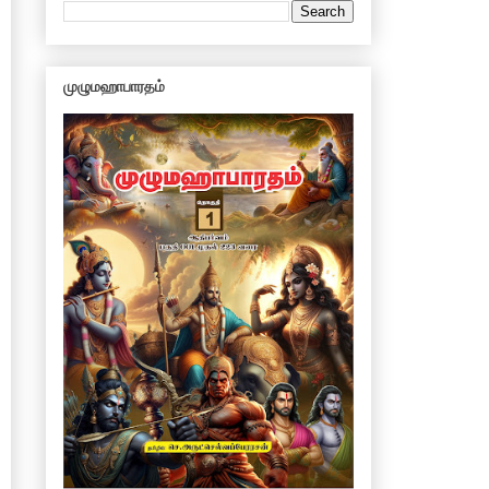
முழுமஹாபாரதம்