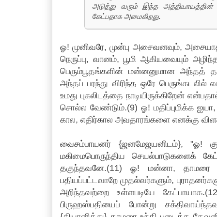
அடுத்து வரும் இந்த அத்தியாயத்தின
கேட்பதாக அமைகிறது.
ஓ! முனிவரே, முன்பு அசைவனவும், அசையாதனவும
நெருப்பு, வானம், பூமி ஆகியவையும் அழிந்
பெரும்பூதங்களின் மன்னனுமான அந்தத் த
அந்தப் பரந்து விரிந்த ஒரே பெருங்கடலில் 
உமது புகலிடத்தை நாடியிருக்கிறேன் என்பத
சொல்ல வேண்டும்.(9) ஓ! மதிப்புமிக்க ஐயா
கால, எதிர்கால அவதாரங்களை எனக்கு விளக்க
வைசம்பாயனர் {ஜனமேஜயனிடம்}, "ஓ! க
மகிமைபொருந்திய செயல்பாடுகளைக் கேட
தகுந்தவனே.(11) ஓ! மன்னா, தாமரை உ
பதியப்பட்டவாறே முதல்வர்களும், புராதனர்க
அறிந்தவற்றை உள்ளபடியே கேட்பாயாக.(
பிருஹஸ்பதியைப் போன்று சக்திவாய்ந
{தியானித்து} தாமரை உந்தி படைத்த தேவனி