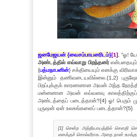
ஜனமேஜயன் {வைசம்பாயனரிடம்}
[1]
, "ஓ! 
அண்டத்தில் எவ்வாறு பிறந்தனர்
என்பதையும்,
{
பத்மநாபனின்
} சக்தியையும் எனக்கு விரிவ
இன்னும் தணிவடையவில்லை.(1,2) புருஷோ
பிறப்புக்குக் காரணனான அவன் அந்த நேரத்த
மன்னனான அவன் எவ்வளவு காலத்திற்குப் 
அண்டத்தைப் படைத்தான்?{4} ஓ! பெரும் 
புருஷன் ஏன் உலகங்களைப் படைத்தான்?{5}
[1] சென்ற அத்தியாயத்தில் சௌதி சௌ
எனக்குச் சொல்வீராக. அதை நான் உமக்கு 