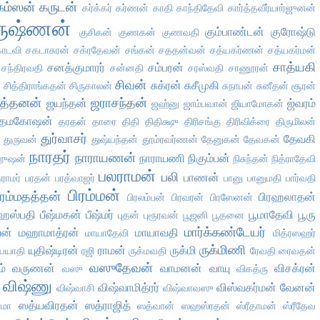
கம்ஸன்
கருடன்
கர்க்கர்
கர்ணன்
காதி
காந்திதேவி
கார்த்தவீர்யார்ஜுனன்
ருஷ்ணன்
கும்பாண்டன்
குரோஷ்டு
குசிகன்
குணகன்
குணவதி
ோடவி
சகடாசுரன்
சக்ரதேவன்
சங்கன்
சததன்வன்
சத்யகர்ணன்
சத்யகர்மன்
சாத்யகி
சனத்குமாரர்
சம்பரன்
சந்திரவதி
சன்னதி
சரஸ்வதி
சாணூரன்
சிவன்
ை
சுக்ரன்
சுசீமுகி
சித்திராங்கதன்
சிருகாலன்
சுநாபன்
சுனீதன்
சூரன்
்த்தனன்
ஜராசந்தன்
ஜயந்தன்
ஜ்வரம்
ஜஹ்னு
ஜாம்பவான்
ஜியாமோகன்
தமகோஷன்
தரதன்
தாரை
திதி
திதிக்ஷு
திரிசங்கு
திரிவிக்ரை
திருமிலன்
துர்வாசர்
தேவகி
துருவன்
துஷ்யந்தன்
தூம்ரவர்ணன்
தேனுகன்
தேவகன்
நாரதர்
நாராயணன்
நாராயணி
நிகும்பன்
ஹுஷன்
நிசுந்தன்
நித்ராதேவி
பலராமன்
பலி
பாணன்
ுராமர்
பரதன்
பரத்வாஜர்
பானு
பானுமதி
பார்வதி
பிரம்மன்
ிரம்மதத்தன்
பிரஹலாதன்
பிரலம்பன்
பிரவரன்
பிரஸேனன்
ுஹஸ்பதி
பீஷ்மகன்
பீஷ்மர்
பூமாதேவி
பூரு
புதன்
புரூரவன்
பூஜனி
பூதனை
மார்க்கண்டேயர்
ன்
மஹாமாத்ரன்
மாயாவதி
மாயாதேவி
மித்ரஸஹர்
ருக்மிணி
யுதிஷ்டிரன்
ராமன்
ருக்மி
யயாதி
ரஜி
ருக்மவதி
ரேவதி
ரைவதன்
வஸுதேவன்
ம்
வருணன்
வாமனன்
வாயு
விசக்ரன்
வஸு
விகத்ரு
விஷ்ணு
விஷ்வாமித்ரர்
விஸ்வகர்மன்
வேனன்
விஷ்வாசி
விஷ்வாவஸு
ஸத்யவிரதன்
ஸத்ராஜித்
ாமா
ஸத்வான்
ஸஹஸ்ரதன்
ஸ்ரீதாமன்
ஸ்ரீதேவ