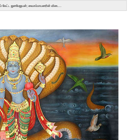
ம் கேட்ட ஜனமேஜயன்; வைசம்பாயனரின் விடை...