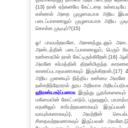
{13} நான் ஏற்கனவே கேட்டதை உள்ளபடியே உ
என்னால் அதை முழுமையாக அறிய இயலவி
படைப்பாளனாலும் முழுமையாக அறிய முட
கொள்ள முடியும்?(15)
ஓ! பாவமற்றவனே, அனைத்துடனும் அடையா
அண்டத்தின் படைப்பாளனாலும், பெரும் ரிஷ
உண்மையில் நான் கேட்டிருக்கிறேன்.{16} 
அவனே கர்மத்தின் திறன்மிகுந்த காரணன
காணப்படாதவனாகவும் இருக்கிறான்.{17}
அ
அறிய முனையும் நித்திய உண்மை அவனே 
நன்கறிந்தோரால் தூய அறிவாக அறியப்படுபவ
ஹிரண்யகர்ப்பனாக
இருந்து பூதங்களையும் 
மகிமையின் கோட்பாடும், புருஷனும், பரமாத
எதனிலும் சார்பற்றவனாகவும் இருப்பவன
வாயுக்களாகவும்}, அவற்றின் செயல்
சிதைவற்றவனாகவும் இருப்பவன் அவனே.{21