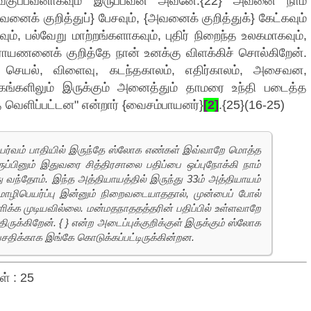
் வகுப்பவனாகவும் இருப்பவன் அவனே.{22} அவனை நாம்
ைக் குறித்துப்} பேசவும், {அவனைக் குறித்துக்} கேட்கவும்
ும், பல்வேறு மாற்றங்களாகவும், புதிர் நிறைந்த உலகமாகவும்,
ாயணனைக் குறித்தே நான் உனக்கு விளக்கிச் சொல்கிறேன்.
 செயல், விளைவு, கடந்தகாலம், எதிர்காலம், அசைவன,
களிலும் இருக்கும் அனைத்தும் தாமரை உந்தி படைத்த
 வெளிப்பட்டன" என்றார் {வைசம்பாயனர்}
[2]
.{25}(16-25)
ணு பர்வம் பாதியில் இருந்தே ஸ்லோக எண்கள் இவ்வாறே மொத்த
ப்பினும் இதுவரை சித்திரசாலை பதிப்பை ஒப்புநோக்கி நாம்
ந்தோம். இந்த அத்தியாயத்தில் இருந்து 33ம் அத்தியாயம்
ொழிபெயர்ப்பு இன்னும் நிறைவடையாததால், முன்பைப் போல்
க்க முடியவில்லை. மன்மதநாததத்தரின் பதிப்பில் உள்ளவாறே
்கிறேன். { } என்ற அடைப்புக்குறிக்குள் இருக்கும் ஸ்லோக
சதிக்காக இங்கே கொடுக்கப்பட்டிருக்கின்றன.
ள் : 25