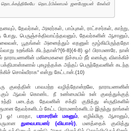
் தொடக்கத்திலேயே தொடர்பில்லாமல் ஜனமேஜயன் கேள்வி
், தேவர்கள், அசுரர்கள், பாம்புகள், ராட்சசர்கள், காற்று,
த போது, பெருஞ்சக்திவாய்ந்தவனும், தேவர்களின் ஆசானும்,
லைவன், பூதங்கள் அனைத்தும் எதனுள் மூழ்கியிருந்ததோ
எவ்வாறு உறங்கிக் கிடந்தான்?{6-8}(4-8) ஓ! பிராமணரே, நான்
ால் நாராயணனின் மகிமைகளை நிச்சயம் நீர் எனக்கு விளக்கிச்
, பக்திமான்களால் புகழத்தக்க அந்தப் பெருந்தேவனின் கடந்த
ிச் சொல்வீராக" என்று கேட்டான்.(10)
ுரு குலத்தின் பாவமற்ற வழித்தோன்றலே, நாராயணனின்
்கும் ஆவல் கொண்ட நீ உண்மையில் உன் குலத்துக்குத்
ந்தி படைத்த தேவனின் சக்தி குறித்து ஸ்ருதிகளில்
ளுமான தேவர்களிடம் கேட்ட பிராமணர்களிடம் இருந்து நாங்கள்
12) ஓ! பாரதா,
பராசரரின் மகனும்
, எழில்மிகு ஆசானும்,
்தவருமான
துவைபாயனர் {வியாசர்}
, மனத்தைக் குவித்து
ன் சக்தியைக் கண்டு அதை விளக்கிச் சொல்லியிருக்கிறார்.