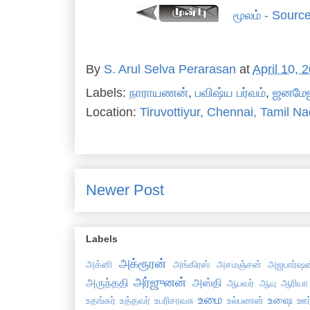
மூலம் - Sourc
By
S. Arul Selva Perarasan
at
April 10, 
Labels:
நாராயணன்
,
பவிஷ்ய பர்வம்
,
ஜனமே
Location:
Tiruvottiyur, Chennai, Tamil Na
Newer Post
Labels
அக்ரூரன்
அக்னி
அங்கிரஸ்
அசமஞ்சன்
அஜபார்ஷன
அர்ஜுனன்
அருந்ததி
அஸ்தி
ஆபவர்
ஆயு
ஆரியா
உமை
உஷை
உதங்கர்
உத்தவர்
உபரிசரவசு
உல்பணன்
ஊர