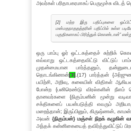
அவர்கள் பரிதாபகரமாகப் பெருமூச்சு விடத் 
[2] மற்ற இரு பதிப்புகளை ஒப்பிட்ட
மன்மதநாததத்தரின் பதிப்பில் உள்ள படி
பகுதிகளாகப் பிரித்துக் கொண்டான்" என்று
ஒரு பாம்பு ஓர் ஒட்டகத்தைச் சுற்றிக் 
எவ்வாறு ஒட்டகத்தைவிட்டு விட்டுப் ப
முதன்மையான பார்த்தனும், தன்ன
தொடங்கினான்
[3]
.(17) பார்த்தன் {அர்ஜு
பயிற்சி, அறிவு, கலையின் விதிகள் ஆகியவற
போன்ற {பனிரெண்டு விரல்களின் நீள
தானவர்களை {நிகும்பனின் மூன்று வடிவங
சக்திகளைப் பயன்படுத்தி எவரும் அறிய
மறைந்தான்; இருப்பினும், கிருஷ்ணன், கா
அவன்
{நிகும்பன்} மஞ்சள் நிறக் கழுகின் 
அந்தக் கன்னிகையைத் தவிர்த்துவிட்டுப் ப