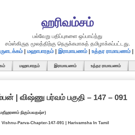
ஹரிவம்சம்
பல்வேறு பதிப்புகளை ஒப்பாய்ந்து
சம்ஸ்கிருத மூலத்திற்கு நெருக்கமாகத் தமிழாக்கப்பட்டது.
ருளடக்கம்
|
மஹாபாரதம்
|
இராமாயணம்
|
உத்தர ராமாயணம்
|
கம்
மஹாபாரதம்
இராமாயணம்
உத்தர ராமாயணம்
பன் | விஷ்ணு பர்வம் பகுதி – 147 – 091
ுமதீஹரணம் நிகும்பவதஷ்ச)
 Vishnu-Parva-Chapter-147-091 | Harivamsha In Tamil