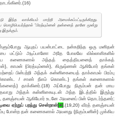
தொடங்கினர்.(16)
ு இந்த வாக்கியம் மாற்றி அமைக்கப்பட்டிருக்கிறது.
யே மொழிபெயர்த்தால் "பிரத்யும்னன் தன்னைத் தானே மூன்று
 இருக்கும்.
கொள்ளும்போது ஆயுதப் பயன்பாட்டை நன்கறிந்த ஒரு மனிதன்
ாம்பை மட்டும் அடிப்பானோ அதே போலவே வில்லாளிகளில்
ுடைய கணைகளால் அந்தத் தைத்தியனைத் தாக்கத்
னன்}, காமன் {பிரத்யும்னன்}, கிருஷ்ணன் ஆகியோர் தங்கள்
்றைப் பின்பற்றி அந்தக் கன்னிகையைத் தாக்காமல் பிரம்பு
ம் கொண்ட / சாண் நீளம் கொண்ட} தங்கள் கணைகளால்
்களைத்} தாக்கினர்.(18) அப்போது நிகும்பன் தன் மாய
ாதவாறு அந்தக் கன்னிகையுடன் அந்த இடத்தில் இருந்து
மன், தனஞ்சயன் ஆகியோர் உடனே அவனைப் பின் தொடர்ந்தனர்;
வடிவை ஏற்றுப் பறந்து சென்றான்
[4]
.(19,20) வீரத் தனஞ்சயன்
ிரம்பு போன்ற தன் கணைகளால் அவனது {நிகும்பனின்} முக்கிய