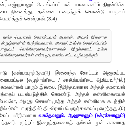
ன், வஜ்ரநாபனும் கொல்லப்பட்டான். மாயைகளில் திறன்மிக்க
கையை நினைத்து, தன்னை மறைத்துக் கொண்டு யாதவப்
கரித்துச் சென்றான்.(3,4)
பானு என்ற பெயரைக் கொண்டவன் ஆவான். அவன் இவனாக
ி கிருஷ்ணனின் பேத்தியாவாள். ஆனால் இங்கே சொல்லப்படும்
ானுவும் வெவ்வேறானவர்களாகவும் இருக்கலாம். இந்த
் வெவ்வேறானவர்கள் என்ற முடிவையே எட்ட வழிவகுக்கும்.
த்தோடு {கன்யாபுரத்தோடு} இணைந்த தோட்டம் அணுகப்பட
ையாட்டில் {சமுத்ரக்ரீடை / சாலிக்யக்ரீடை ஆகியவற்றில்}
ே காவலர்கள் யாரும் இல்லை. இழிந்தவனான அந்தத் தானவன்
 கணத்தைப் பயன்படுத்திக் கொண்டு அந்தக் கன்னிகையைக்
்பவனே, அழுது கொண்டிருந்த அந்தக் கன்னிகை கடத்திச்
ில் {கன்யாபுரத்தில்} திடீரெனப் பெருஞ்சலசலப்பு எழுந்தது.(6)
 கேட்ட வீரர்களான
வசுதேவனும், ஆஹுகனும் {உக்ரசேனனும்}
வந்தனர். குற்றம் இழைத்தவனைத் தங்கள் முன் காணாத