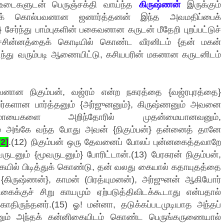
 உடைகளுடன் பெருஞ்சக்தி வாய்ந்த
கிருஷ்ணன்
இருக்கும்
வரைக் கொல்பவனான ஜனார்த்தனன் இந்த அவமதிப்பைக்
சேர்ந்து பாம்புகளின் பகைவனான கருடன் மீதேறி புறப்பட்டுச்
ச்சின்னத்தைக் கொடியில் கொண்ட வீரனிடம் {தன் மகன்
டந்து வரும்படி ஆணையிட்டு, கசியபரின் மகனான கருடனிடம்
னான நிகும்பன், வஜ்ரம் என்ற நகரத்தை {வஜ்ரபுரத்தை}
களான பார்த்தனும் {அர்ஜுனனும்}, கிருஷ்ணனும் அவனை
மாயைகளை அறிந்தோரில் முதன்மையானவனும்,
னும் அங்கே வந்த போது அவன் {நிகும்பன்} தன்னைத் தானே
[2]
.(12) நிகும்பன் ஒரு தேவனைப் போலப் புன்னகைத்தவாறே
ம் {மூவருடனும்} போரிட்டான்.(13) பேரசுரன் நிகும்பன்,
ில் பிடித்துக் கொண்டு, தன் வலது கையால் கதாயுதத்தை
் {கிருஷ்ணன்}, காமன் (பிரத்யுமனன்), அர்ஜுனன் ஆகியோர்
கைக்குச் சிறு காயமும் ஏற்படுத்திவிடக்கூடாது என்பதால்
திருந்தனர்.(15) ஓ! மன்னா, தடுக்கப்படமுடியாத அந்தப்
னும் அந்தக் கன்னிகையிடம் கொண்ட பெருங்கருணையால்