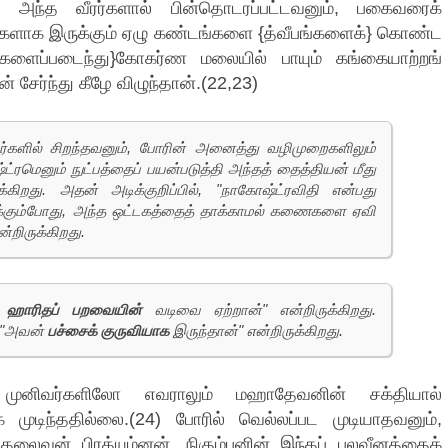
று அந்த வீரர்களால் பின்தொடரப்பட்டவனும், பகைவரைக்
வுகளாக இருக்கும் ஏழு கண்டங்களை {த்வீபங்களைக்} கொண்ட
{களைப்படைந்து}கோகர்ண மலையில் பாயும் கங்கையாற்றங்
 சேர்ந்து கீழே விழுந்தான்.(22,23)
்தவர்களில் சிறந்தவனும், போரின் அனைத்து வழிமுறைகளிலும்
ரமெனும் நுட்பத்தைப் பயன்படுத்தி அந்தத் தைத்தியன் மீது
கிறது. அதன் அடிக்குறிப்பில், "நாகோஷ்ட்ரவிதி என்பது
யிருக்கும்போது, அந்த ஒட்டகத்தைத் தாக்காமல் கணைகளை ஏவி
ன்றிருக்கிறது.
்
ஹாரிதப் பறவையின்
வடிவை ஏற்றான்" என்றிருக்கிறது.
, "அவன்
பச்சைக் குருவியாக
இருந்தான்" என்றிருக்கிறது.
 முனிவர்களிலோ எவராலும் மஹாதேவனின் சக்தியால்
 முடிந்ததில்லை.(24) போரில் வெல்லப்பட முடியாதவனும்,
லைவன் பிரத்யும்னன், நிகும்பனின் இந்தப் பலவீனத்தைக்