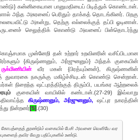
கொண்டு} கன்னிகையான பானுமதியைப் பிடித்துக் கொண்டான்.
ல் அந்த அசுரனைப் பெரிதும் தாக்கத் தொடங்கினர். பிறகு
ையைவிட்டு அகன்று, தெற்கு எல்லைக்குத் தப்பி ஓடினான்.
 கருடனைச் செலுத்திக் கொண்டு அவனைப் பின்தொடர்ந்து
கொஞ்சமாக முன்னேறி தன் உற்றார் உறவினரின் வசிப்பிடமான
ர்களும் {கிருஷ்ணனும், அர்ஜுனனும்} அந்தக் குகையின்
.
ருக்மிணியின்
வீர மகன் {பிரத்யும்னன்}, கிருஷ்ணனின்
் துவாரகை நகருக்கு மகிழ்ச்சியுடன் கொண்டு சென்றான்.
ள் நிறைந்த ஷட்புரத்திற்குத் திரும்பி, பயங்கர ஆற்றலைக்
யும்
குகையின் வாயிலில் கண்டான்.(27-29) இவ்வாறு
்திவாய்ந்த
கிருஷ்ணனும், அர்ஜுனனும்,
ஷட்புர நகரத்தின்
த்து நின்றனர்
[5]
.(30)
பனின் கோபத்தைத் தூண்டும் வகையில் பேசி அவனை வெளியே வர
்புகளைத் தவிர வேறு பதிப்புகளில் உண்டு.