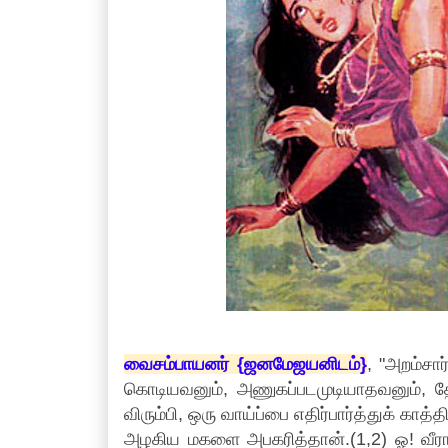
வைசம்பாயனர் {ஜனமேஜயனிடம்}
, "அறம்சா
கொடியவனும், அணுகப்படமுடியாதவனும்,
விரும்பி, ஒரு வாய்ப்பை எதிர்பார்த்துக் காத்த
அழகிய மகளை அபகரித்தான்.(1,2) ஓ! வீ