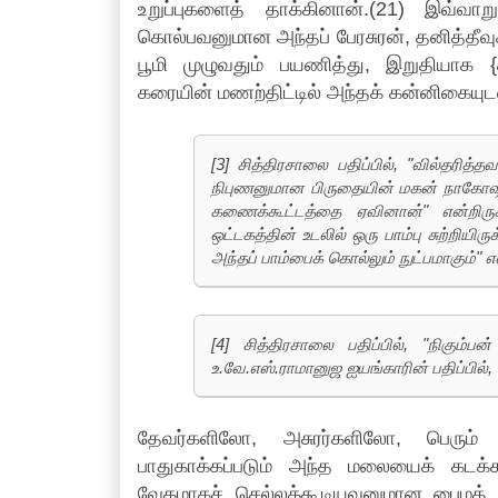
உறுப்புகளைத் தாக்கினான்.(21) இவ்வா
கொல்பவனுமான அந்தப் பேரசுரன், தனித்தீ
பூமி முழுவதும் பயணித்து, இறுதியாக 
கரையின் மணற்திட்டில் அந்தக் கன்னிகையுடன்
[3] சித்திரசாலை பதிப்பில், "வில்தரித
நிபுணனுமான பிருதையின் மகன் நாகோஷ்ட்
கணைக்கூட்டத்தை ஏவினான்" என்றிருக்
ஒட்டகத்தின் உடலில் ஒரு பாம்பு சுற்றி
அந்தப் பாம்பைக் கொல்லும் நுட்பமாகும்" எ
[4] சித்திரசாலை பதிப்பில், "நிகும்பன
உ.வே.எஸ்.ராமானுஜ ஐயங்காரின் பதிப்பில்
தேவர்களிலோ, அசுரர்களிலோ, பெரும்
பாதுகாக்கப்படும் அந்த மலையைக் கடக்க
வேகமாகச் செல்லக்கூடியவனுமான பைமத் த