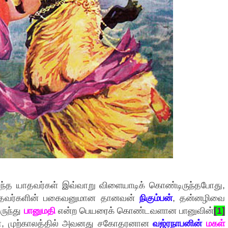
ர்ந்த யாதவர்கள் இவ்வாறு விளையாடிக் கொண்டிருந்தபோது,
 தேவர்களின் பகைவனுமான தானவன்
நிகும்பன்
, தன்னழிவை
ிருந்து
பானுமதி
என்ற பெயரைக் கொண்டவளான பானுவின்
[1]
ரா, முற்காலத்தில் அவனது சகோதரனான
வஜ்ரநாபனின்
மகள்