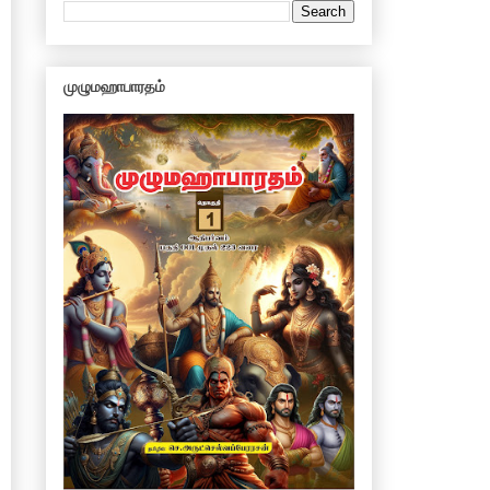
முழுமஹாபாரதம்