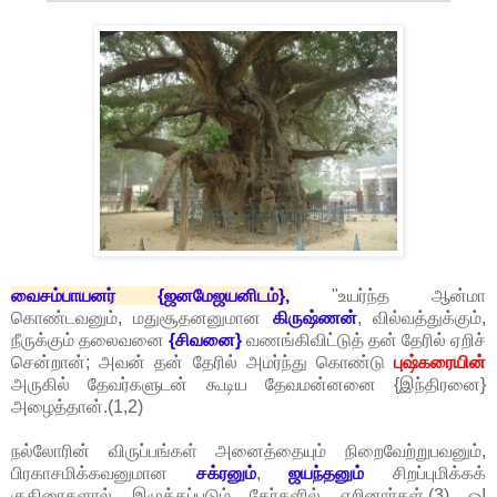
வைசம்பாயனர் {ஜனமேஜயனிடம்},
"உயர்ந்த ஆன்மா
கொண்டவனும், மதுசூதனனுமான
கிருஷ்ணன்
, வில்வத்துக்கும்,
நீருக்கும் தலைவனை
{சிவனை}
வணங்கிவிட்டுத் தன் தேரில் ஏறிச்
சென்றான்; அவன் தன் தேரில் அமர்ந்து கொண்டு
புஷ்கரையின்
அருகில் தேவர்களுடன் கூடிய தேவமன்னனை {இந்திரனை}
அழைத்தான்.(1,2)
நல்லோரின் விருப்பங்கள் அனைத்தையும் நிறைவேற்றுபவனும்,
பிரகாசமிக்கவனுமான
சக்ரனும்
,
ஜயந்தனும்
சிறப்புமிக்கக்
குதிரைகளால் இழுக்கப்படும் தேர்களில் ஏறினார்கள்.(3) ஓ!