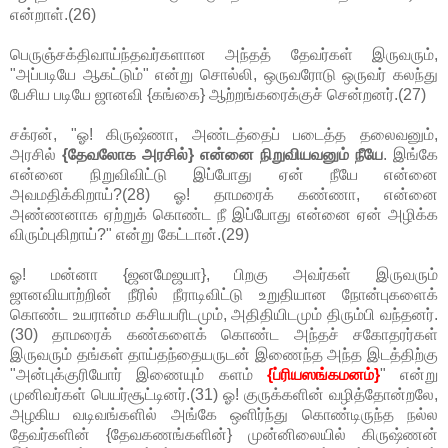
என்றாள்.(26)
பெருஞ்சக்திவாய்ந்தவர்களான அந்தத் தேவர்கள் இருவரும்,
"அப்படியே ஆகட்டும்" என்று சொல்லி, ஒருவரோடு ஒருவர் கலந்து
பேசிய படியே ஜானவி {கங்கை} ஆற்றங்கரைக்குச் சென்றனர்.(27)
சக்ரன், "ஓ! கிருஷ்ணா, அண்டத்தைப் படைத்த தலைவனும்,
அரசில்
{தேவலோக அரசில்} என்னை நிறுவியவனும் நீயே
. இங்கே
என்னை நிறுவிவிட்டு இப்போது ஏன் நீயே என்னை
அவமதிக்கிறாய்?(28) ஓ! தாமரைக் கண்ணா, என்னை
அண்ணனாக ஏற்றுக் கொண்ட நீ இப்போது என்னை ஏன் அழிக்க
விரும்புகிறாய்?" என்று கேட்டான்.(29)
ஓ! மன்னா {ஜனமேஜயா}, பிறகு அவர்கள் இருவரும்
ஜானவியாற்றின் நீரில் நீராடிவிட்டு உறுதியான நோன்புகளைக்
கொண்ட உயரான்ம கசியபரிடமும், அதிதியிடமும் திரும்பி வந்தனர்.
(30) தாமரைக் கண்களைக் கொண்ட அந்தச் சகோதரர்கள்
இருவரும் தங்கள் தாய்தந்தையருடன் இணைந்த அந்த இடத்திற்கு
"அன்புக்குரியோர் இணையும் களம்
{ப்ரியஸங்கமனம்}
" என்று
முனிவர்கள் பெயர்சூட்டினர்.(31) ஓ! குருக்களின் வழித்தோன்றலே,
அழகிய வடிவங்களில் அங்கே ஒளிர்ந்து கொண்டிருந்த நல்ல
தேவர்களின் {தேவகணங்களின்} முன்னிலையில் கிருஷ்ணன்