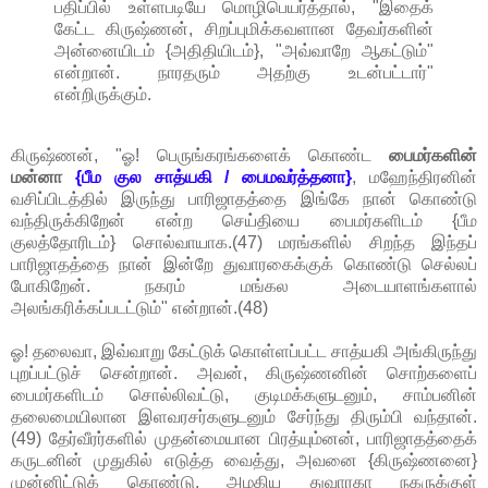
பதிப்பில் உள்ளபடியே மொழிபெயர்த்தால், "இதைக்
கேட்ட கிருஷ்ணன், சிறப்புமிக்கவளான தேவர்களின்
அன்னையிடம் {அதிதியிடம்}, "அவ்வாறே ஆகட்டும்"
என்றான். நாரதரும் அதற்கு உடன்பட்டார்"
என்றிருக்கும்.
கிருஷ்ணன், "ஓ! பெருங்கரங்களைக் கொண்ட
பைமர்களின்
மன்னா
{பீம குல சாத்யகி / பைமவர்த்தனா}
, மஹேந்திரனின்
வசிப்பிடத்தில் இருந்து பாரிஜாதத்தை இங்கே நான் கொண்டு
வந்திருக்கிறேன் என்ற செய்தியை பைமர்களிடம் {பீம
குலத்தோரிடம்} சொல்வாயாக.(47) மரங்களில் சிறந்த இந்தப்
பாரிஜாதத்தை நான் இன்றே துவாரகைக்குக் கொண்டு செல்லப்
போகிறேன். நகரம் மங்கல அடையாளங்களால்
அலங்கரிக்கப்படட்டும்" என்றான்.(48)
ஓ! தலைவா, இவ்வாறு கேட்டுக் கொள்ளப்பட்ட சாத்யகி அங்கிருந்து
புறப்பட்டுச் சென்றான். அவன், கிருஷ்ணனின் சொற்களைப்
பைமர்களிடம் சொல்லிவட்டு, குடிமக்களுடனும், சாம்பனின்
தலைமையிலான இளவரசர்களுடனும் சேர்ந்து திரும்பி வந்தான்.
(49) தேர்வீரர்களில் முதன்மையான பிரத்யும்னன், பாரிஜாதத்தைக்
கருடனின் முதுகில் எடுத்த வைத்து, அவனை {கிருஷ்ணனை}
முன்னிட்டுக் கொண்டு, அழகிய துவாரகா நகருக்குள்