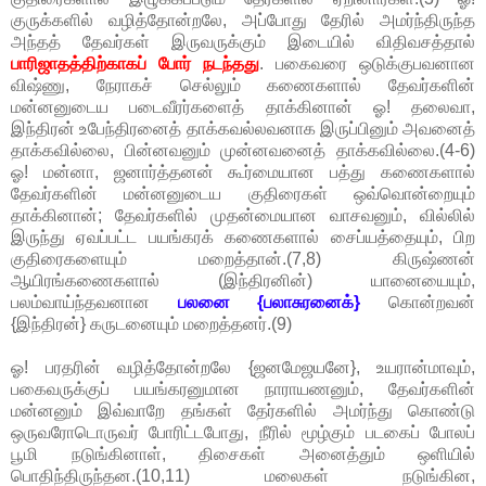
குருக்களில் வழித்தோன்றலே, அப்போது தேரில் அமர்ந்திருந்த
அந்தத் தேவர்கள் இருவருக்கும் இடையில் விதிவசத்தால்
பாரிஜாதத்திற்காகப் போர் நடந்தது
. பகைவரை ஒடுக்குபவனான
விஷ்ணு, நேராகச் செல்லும் கணைகளால் தேவர்களின்
மன்னனுடைய படைவீரர்களைத் தாக்கினான் ஓ! தலைவா,
இந்திரன் உபேந்திரனைத் தாக்கவல்லவனாக இருப்பினும் அவனைத்
தாக்கவில்லை, பின்னவனும் முன்னவனைத் தாக்கவில்லை.(4-6)
ஓ! மன்னா, ஜனார்த்தனன் கூர்மையான பத்து கணைகளால்
தேவர்களின் மன்னனுடைய குதிரைகள் ஒவ்வொன்றையும்
தாக்கினான்; தேவர்களில் முதன்மையான வாசவனும், வில்லில்
இருந்து ஏவப்பட்ட பயங்கரக் கணைகளால் சைப்யத்தையும், பிற
குதிரைகளையும் மறைத்தான்.(7,8) கிருஷ்ணன்
ஆயிரங்கணைகளால் (இந்திரனின்) யானையையும்,
பலம்வாய்ந்தவனான
பலனை {பலாசுரனைக்}
கொன்றவன்
{இந்திரன்} கருடனையும் மறைத்தனர்.(9)
ஓ! பரதரின் வழித்தோன்றலே {ஜனமேஜயனே}, உயரான்மாவும்,
பகைவருக்குப் பயங்கரனுமான நாராயணனும், தேவர்களின்
மன்னனும் இவ்வாறே தங்கள் தேர்களில் அமர்ந்து கொண்டு
ஒருவரோடொருவர் போரிட்டபோது, நீரில் மூழ்கும் படகைப் போலப்
பூமி நடுங்கினாள், திசைகள் அனைத்தும் ஒளியில்
பொதிந்திருந்தன.(10,11) மலைகள் நடுங்கின,