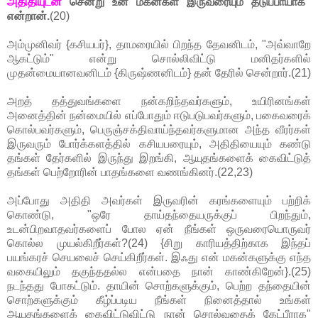
அதிதியுடன்
சென்று உன் மகன்கள் இருவரையும் தடுப்பாயாக"
என்றான்.
(20)
அம்முனிவர் {கசியபர்}, தாமரையில் பிறந்த தேவனிடம், "அவ்வாறே
ஆகட்டும்" என்று சொல்லிவிட்டு மனிதர்களில்
முதன்மையானவனிடம் {கிருஷ்ணனிடம்} தன் தேரில் சென்றார்.(21)
அறத் தத்துவங்களை நன்கறிந்தவர்களும், உயிரினங்கள்
அனைத்தின் நன்மையில் எப்போதும் ஈடுபடுபவர்களும், பகைவரைக்
கொல்பவர்களும், பெருஞ்சக்திவாய்ந்தவர்களுமான அந்த வீரர்கள்
இருவரும் போர்க்களத்தில் கசியபரையும், அதிதியையும் கண்டு
தங்கள் தேர்களில் இருந்து இறங்கி, ஆயுதங்களைக் கைவிட்டுத்
தங்கள் பெற்றோரின் பாதங்களை வணங்கினர்.(22,23)
அப்போது அதிதி அவர்கள் இருவரின் கரங்களையும் பற்றிக்
கொண்டு, "ஒரே தாய்தந்தையருக்குப் பிறந்தும்,
உடன்பிறவாதவர்களைப் போல ஏன் நீங்கள் ஒருவரையொருவர்
கொல்ல முயல்கிறீர்கள்?(24) {சிறு காரியத்திற்காக இந்தப்
பயங்கரச் செயலைச் செய்கிறீர்கள். இஃது என் மகன்களுக்கு எந்த
வகையிலும் தகுந்ததல்ல என்பதை நான் காண்கிறேன்}.(25)
நடந்தது போகட்டும். தாயின் சொற்களுக்கும், பெற்ற தந்தையின்
சொற்களுக்கும் கீழ்ப்படிய நீங்கள் நினைத்தால் உங்கள்
ஆயுதங்களைக் கைவிட்டுவிட்டு நான் சொல்வதைக் கேட்பீராக"