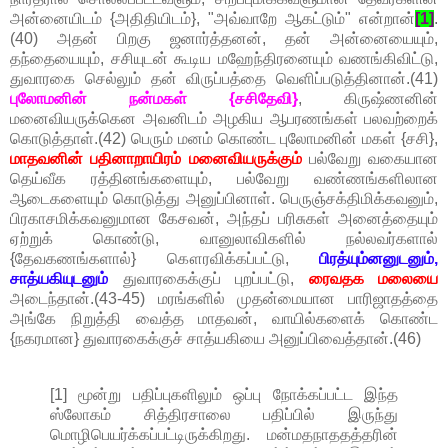
அன்னையிடம் {அதிதியிடம்}, "அவ்வாறே ஆகட்டும்" என்றான்
[1]
.
(40) அதன் பிறகு ஜனார்த்தனன், தன் அன்னையையும்,
தந்தையையும், சசியுடன் கூடிய மஹேந்திரனையும் வணங்கிவிட்டு,
துவாரகை செல்லும் தன் விருப்பத்தை வெளிப்படுத்தினான்.(41)
புலோமனின் நன்மகள் {சசிதேவி}
, கிருஷ்ணனின்
மனைவியருக்கென அவனிடம் அழகிய ஆபரணங்கள் பலவற்றைக்
கொடுத்தாள்.(42) பெரும் மனம் கொண்ட புலோமனின் மகள் {சசி},
மாதவனின் பதினாறாயிரம் மனைவியருக்கும்
பல்வேறு வகையான
தெய்வீக ரத்தினங்களையும், பல்வேறு வண்ணங்களிலான
ஆடைகளையும் கொடுத்து அனுப்பினாள். பெருஞ்சக்திமிக்கவனும்,
பிரகாசமிக்கவனுமான கேசவன், அந்தப் பரிசுகள் அனைத்தையும்
ஏற்றுக் கொண்டு, வானுலாவிகளில் நல்லவர்களால்
{தேவகணங்களால்} கௌரவிக்கப்பட்டு,
பிரத்யும்னனுடனும்,
சாத்யகியுடனும்
துவாரகைக்குப் புறப்பட்டு,
ரைவதக மலையை
அடைந்தான்.(43-45) மரங்களில் முதன்மையான பாரிஜாதத்தை
அங்கே நிறுத்தி வைத்த மாதவன், வாயில்களைக் கொண்ட
{நகரமான} துவாரகைக்குச் சாத்யகியை அனுப்பிவைத்தான்.(46)
[1] மூன்று பதிப்புகளிலும் ஒப்பு நோக்கப்பட்ட இந்த
ஸ்லோகம் சித்திரசாலை பதிப்பில் இருந்து
மொழிபெயர்க்கப்பட்டிருக்கிறது. மன்மதநாததத்தரின்