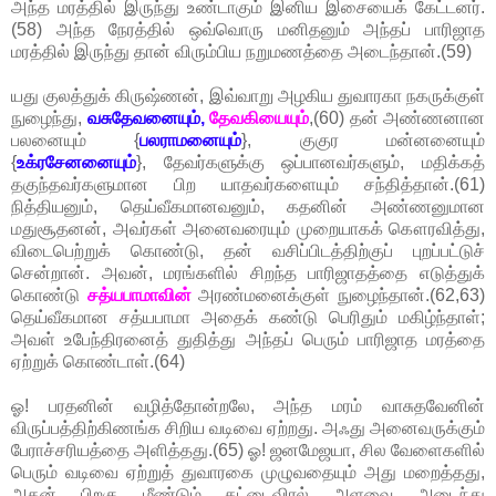
அந்த மரத்தில் இருந்து உண்டாகும் இனிய இசையைக் கேட்டனர்.
(58) அந்த நேரத்தில் ஒவ்வொரு மனிதனும் அந்தப் பாரிஜாத
மரத்தில் இருந்து தான் விரும்பிய நறுமணத்தை அடைந்தான்.(59)
யது குலத்துக் கிருஷ்ணன், இவ்வாறு அழகிய துவாரகா நகருக்குள்
நுழைந்து,
வசுதேவனையும்,
தேவகியையும்
,(60) தன் அண்ணனான
பலனையும் {
பலராமனையும்
}, குகுர மன்னனையும்
{
உக்ரசேனனையும்
}, தேவர்களுக்கு ஒப்பானவர்களும், மதிக்கத்
தகுந்தவர்களுமான பிற யாதவர்களையும் சந்தித்தான்.(61)
நித்தியனும், தெய்வீகமானவனும், கதனின் அண்ணனுமான
மதுசூதனன், அவர்கள் அனைவரையும் முறையாகக் கௌரவித்து,
விடைபெற்றுக் கொண்டு, தன் வசிப்பிடத்திற்குப் புறப்பட்டுச்
சென்றான். அவன், மரங்களில் சிறந்த பாரிஜாதத்தை எடுத்துக்
கொண்டு
சத்யபாமாவின்
அரண்மனைக்குள் நுழைந்தான்.(62,63)
தெய்வீகமான சத்யபாமா அதைக் கண்டு பெரிதும் மகிழ்ந்தாள்;
அவள் உபேந்திரனைத் துதித்து அந்தப் பெரும் பாரிஜாத மரத்தை
ஏற்றுக் கொண்டாள்.(64)
ஓ! பரதனின் வழித்தோன்றலே, அந்த மரம் வாசுதவேனின்
விருப்பத்திற்கிணங்க சிறிய வடிவை ஏற்றது. அஃது அனைவருக்கும்
பேராச்சரியத்தை அளித்தது.(65) ஓ! ஜனமேஜயா, சில வேளைகளில்
பெரும் வடிவை ஏற்றுத் துவாரகை முழுவதையும் அது மறைத்தது,
அதன் பிறகு மீண்டும் கட்டைவிரல் அளவை அடைந்து