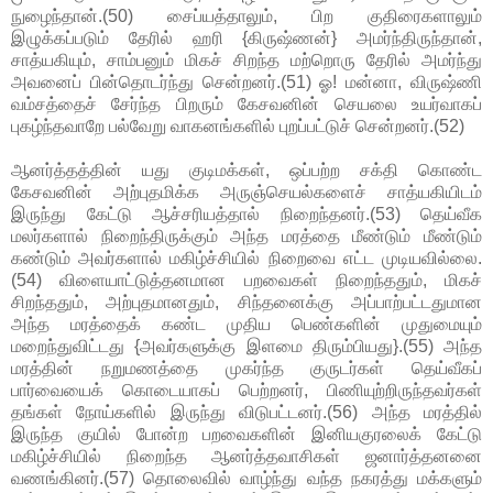
நுழைந்தான்.(50) சைப்யத்தாலும், பிற குதிரைகளாலும்
இழுக்கப்படும் தேரில் ஹரி {கிருஷ்ணன்} அமர்ந்திருந்தான்,
சாத்யகியும், சாம்பனும் மிகச் சிறந்த மற்றொரு தேரில் அமர்ந்து
அவனைப் பின்தொடர்ந்து சென்றனர்.(51) ஓ! மன்னா, விருஷ்ணி
வம்சத்தைச் சேர்ந்த பிறரும் கேசவனின் செயலை உயர்வாகப்
புகழ்ந்தவாறே பல்வேறு வாகனங்களில் புறப்பட்டுச் சென்றனர்.(52)
ஆனர்த்தத்தின் யது குடிமக்கள், ஒப்பற்ற சக்தி கொண்ட
கேசவனின் அற்புதமிக்க அருஞ்செயல்களைச் சாத்யகியிடம்
இருந்து கேட்டு ஆச்சரியத்தால் நிறைந்தனர்.(53) தெய்வீக
மலர்களால் நிறைந்திருக்கும் அந்த மரத்தை மீண்டும் மீண்டும்
கண்டும் அவர்களால் மகிழ்ச்சியில் நிறைவை எட்ட முடியவில்லை.
(54) விளையாட்டுத்தனமான பறவைகள் நிறைந்ததும், மிகச்
சிறந்ததும், அற்புதமானதும், சிந்தனைக்கு அப்பாற்பட்டதுமான
அந்த மரத்தைக் கண்ட முதிய பெண்களின் முதுமையும்
மறைந்துவிட்டது {அவர்களுக்கு இளமை திரும்பியது}.(55) அந்த
மரத்தின் நறுமணத்தை முகர்ந்த குருடர்கள் தெய்வீகப்
பார்வையைக் கொடையாகப் பெற்றனர், பிணியுற்றிருந்தவர்கள்
தங்கள் நோய்களில் இருந்து விடுபட்டனர்.(56) அந்த மரத்தில்
இருந்த குயில் போன்ற பறவைகளின் இனியகுரலைக் கேட்டு
மகிழ்ச்சியில் நிறைந்த ஆனர்த்தவாசிகள் ஜனார்த்தனனை
வணங்கினர்.(57) தொலைவில் வாழ்ந்து வந்த நகரத்து மக்களும்