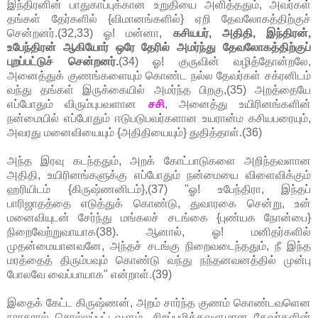
இந்திரனின் பாதுகாப்புக்கான உறுதியை அளித்ததும், அவர்கள்
தங்கள் தேர்களில் {விமானங்களில்} ஏறி தேவலோகத்திற்குச்
சென்றனர்.(32,33) ஓ! மன்னா,
கசியபர், அதிதி, இந்திரன்,
உபேந்திரன் ஆகியோர் ஒரே தேரில் அமர்ந்து தேவலோகத்திற்குப்
புறப்பட்டுச் சென்றனர்.
(34) ஓ! குருவின் வழித்தோன்றலே,
அனைத்துக் குணங்களையும் கொண்ட நல்ல தேவர்கள் சக்ரனிடம்
வந்து தங்கள் இருக்கையில் அமர்ந்த பிறகு,(35) அறத்தையே
எப்போதும் விரும்புபவளான
சசி
, அனைத்து உயிரினங்களின்
நன்மையில் எப்போதும் ஈடுபடுபவர்களான உயரான்ம கசியபரையும்,
அவரது மனைவியையும் {அதிதியையும்} துதித்தாள்.(36)
அந்த இரவு கடந்ததும், அறக் கோட்பாடுகளை அறிந்தவளான
அதிதி, உயிரினங்களுக்கு எப்போதும் நன்மையை விளைவிக்கும்
ஹரியிடம் {கிருஷ்ணனிடம்},(37) "ஓ! உபேந்திரா, இந்தப்
பாரிஜாதத்தை எடுத்துக் கொண்டு, துவாரகை சென்று, உன்
மனைவியுடன் சேர்ந்து மங்கலச் சடங்கை {புண்யக நோன்பை}
நிறைவேற்றுவாயாக(38). ஆனால், ஓ! மனிதர்களில்
முதன்மையானவனே, அந்தச் சடங்கு நிறைவடைந்ததும், நீ இந்த
மரத்தைத் திரும்பவும் கொண்டு வந்து நந்தனவனத்தில் முன்பு
போலவே வைப்பாயாக" என்றாள்.(39)
இதைக் கேட்ட கிருஷ்ணன், அறம் சார்ந்த குணம் கொண்டவளென
நாரதரால் சொல்லப்பட்டவளும், சிறப்புமிக்கவளுமான தேவர்களின்