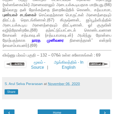
{உள்ளங்கையில்} அனைவராலும் அடையக்கூடியதாக மாறியது.(66)
இவ்வாறு தன் நோக்கத்தை நிறைவேற்றிக் கொண்ட சத்யபாமா,
புண்யகச் சடங்கைச்
செய்வதற்கான பொருட்கள் அனைத்தையும்
திரட்டத் தொடங்கினாள்.(67) கிருஷ்ணன், ஜம்பூத்வீபத்தில்
அடையக்கூடிய அனைத்தையும் திரட்டினான். ஓ! குருவின்
வழித்தோன்றலே,{68) தற்கட்டுப்பாட்டைக் கொண்டவனான
கேசவன் சத்யாவுடன் {சத்யபாமாவுடன்} அமர்ந்து நோன்பை
நோற்பதற்காக
நாரத முனிவரை
நினைத்தான்" என்றார்
{வைசம்பாயனர்}.(69)
விஷ்ணு பர்வம் பகுதி – 132 – 076ல் உள்ள சுலோகங்கள் : 69
மூலம் -
ஆங்கிலத்தில் - In
Source
|
English
S. Arul Selva Perarasan
at
November 06, 2020
Share
‹
›
Home