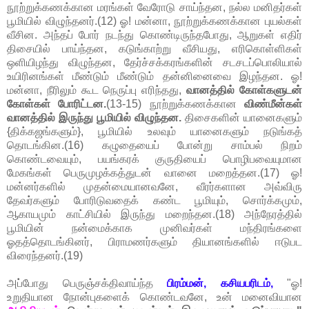
நூற்றுக்கணக்கான மரங்கள் வேரோடு சாய்ந்தன, நல்ல மனிதர்கள்
பூமியில் விழுந்தனர்.(12) ஓ! மன்னா, நூற்றுக்கணக்கான புயல்கள்
வீசின. அந்தப் போர் நடந்து கொண்டிருந்தபோது, ஆறுகள் எதிர்
திசையில் பாய்ந்தன, கடுங்காற்று வீசியது, எரிகொள்ளிகள்
ஒளியிழந்து விழுந்தன, தேர்ச்சக்கரங்களின் சடசடப்பொலியால்
உயிரினங்கள் மீண்டும் மீண்டும் தன்னினைவை இழந்தன. ஓ!
மன்னா, நீரிலும் கூட நெருப்பு எரிந்தது,
வானத்தில் கோள்களுடன்
கோள்கள் போரிட்டன.
(13-15) நூற்றுக்கணக்கான
விண்மீன்கள்
வானத்தில் இருந்து பூமியில் விழுந்தன.
திசைகளின் யானைகளும்
{திக்கஜங்களும்}, பூமியில் உலவும் யானைகளும் நடுங்கத்
தொடங்கின.(16) கழுதையைப் போன்று சாம்பல் நிறம்
கொண்டவையும், பயங்கரக் குருதியைப் பொழிபவையுமான
மேகங்கள் பெருமுழக்கத்துடன் வானை மறைத்தன.(17) ஓ!
மன்னர்களில் முதன்மையானவனே, வீரர்களான அவ்விரு
தேவர்களும் போரிடுவதைக் கண்ட பூமியும், சொர்க்கமும்,
ஆகாயமும் காட்சியில் இருந்து மறைந்தன.(18) அந்நேரத்தில்
பூமியின் நன்மைக்காக முனிவர்கள் மந்திரங்களை
ஓதத்தொடங்கினர், பிராமணர்களும் தியானங்களில் ஈடுபட
விரைந்தனர்.(19)
அப்போது பெருஞ்சக்திவாய்ந்த
பிரம்மன், கசியபரிடம்,
"ஓ!
உறுதியான நோன்புகளைக் கொண்டவனே, உன் மனைவியான