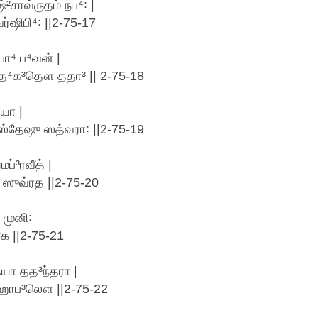
²சாவ்ருதம் நப⁴꞉ |
ஷிபி⁴꞉ ||2-75-17
பா⁴ ப⁴வன் |
்³த⁴க³தௌ ததா³ || 2-75-18
யா |
ஸ்தேஷு ஸத்வரா꞉ ||2-75-19
்³ரவீத் |
ஸுவ்ரத ||2-75-20
 முனி꞉
 ||2-75-21
த்யா தத³ந்தரா |
ஹாப³லௌ ||2-75-22