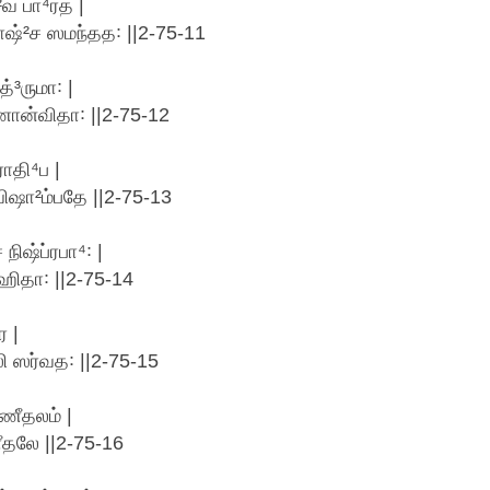
வ பா⁴ரத |
ாஷ்²ச ஸமந்தத꞉ ||2-75-11
்³ருமா꞉ |
³ணான்விதா꞉ ||2-75-12
ாதி⁴ப |
ஷா²ம்பதே ||2-75-13
நிஷ்ப்ரபா⁴꞉ |
ிதா꞉ ||2-75-14
 |
ி ஸர்வத꞉ ||2-75-15
ணீதலம் |
ீதலே ||2-75-16