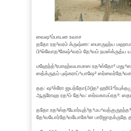
வைஷ²ம்பாயன உவாச
ததோ ரத²வரம் க்ருஷ்ண꞉ ஸமாருஹ்ய மஹாம
பி³ல்வோத³கேஷ்²வரம் தே³வம் நமஸ்க்ருத்ய 
மஹேந்த்³ரமாஹ்வயாமாஸ ரத²ஸ்தோ² மது⁴
ஸத்க்ருதம் புஷ்கராப்⁴யாஷே² ஸர்வைர்தே
தத꞉ ஷ²க்ரோ ஜயந்தோ(அ)த² ஹரிபி⁴ர்யுக்தமு
ஆருரோஹ ரத²ம் தே³வ꞉ ஸர்வகாமப்ரத³꞉ ஸதாம
ததோ ரத²ஸ்த²யோர்யுத்³த⁴மப⁴வத்குருநந்த³
தே³வயோர்தே³வயோகே³ன பாரிஜாதக்ருதே தத