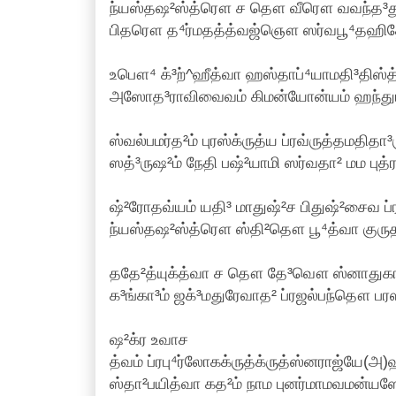
ந்யஸ்தஷ²ஸ்த்ரௌ ச தௌ வீரௌ வவந்த³து
பிதரௌ த⁴ர்மதத்த்வஜ்ஞௌ ஸர்வபூ⁴தஹித
உபௌ⁴ க்³ற்^ஹீத்வா ஹஸ்தாப்⁴யாமதி³திஸ்த்வ
அஸோத³ராவிவைவம் கிமன்யோன்யம் ஹந்துமி
ஸ்வல்பமர்த²ம் புரஸ்க்ருத்ய ப்ரவ்ருத்தமதிதா
ஸத்³ருஷ²ம் நேதி பஷ்²யாமி ஸர்வதா² மம புத்
ஷ்²ரோதவ்யம் யதி³ மாதுஷ்²ச பிதுஷ்²சைவ ப
ந்யஸ்தஷ²ஸ்த்ரௌ ஸ்தி²தௌ பூ⁴த்வா குருத
ததே²த்யுக்த்வா ச தௌ தே³வௌ ஸ்னாத
க³ங்கா³ம் ஜக்³மதுரேவாத² ப்ரஜல்பந்தௌ பரஸ
ஷ²க்ர உவாச
த்வம் ப்ரபு⁴ர்லோகக்ருத்க்ருத்ஸ்னராஜ்யே(அ
ஸ்தா²பயித்வா கத²ம் நாம புனர்மாமவமன்யஸே