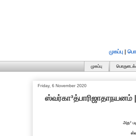
முகப்பு
|
பொ
முகப்பு
பொருளடக்
Friday, 6 November 2020
ஸ்வர்கா³த்பாரிஜாதாநயனம் |
அத² ப
ஸ்