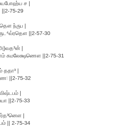
ாப்யபோஹ்ய ச |
 ||2-75-29
தௌ ந்ருப |
ருட⁴வ்ரதௌ ||2-57-30
அ)வத³ன் |
ம் கமலேக்ஷணௌ ||2-75-31
 ததா³ |
ண꞉ ||2-75-32
ிஷ்டபம் |
யா ||2-75-33
ார்த³னௌ |
ம் || 2-75-34