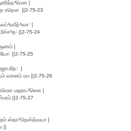
ரரிந்த³மௌ |
ே ரதௌ ||2-75-23
ப்³ரவீத்³வச꞉ |
ச்ச²த꞉ ||2-75-24
³ருணம் |
ரயோ꞉ ||2-75-25
்ரஜாபதே꞉ |
ம் வசனம் மம ||2-75-26
ுகாமௌ மஹாப³லௌ |
்பரம் ||2-75-27
)ஹம் ஸ்தா²பிதஸ்த்வயா |
 ||