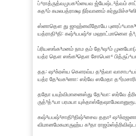
ப்⁴ராத்ருத்வமுபக³ம்யைவ ஜ்யேஷ்ட²த்வம் ச
கத²ம் கமலபத்ராக்ஷ நிர்வாணம் கர்துமிச்ச²ஸி
ஸ்னாதௌ து ஜாஹ்னவீதோயே புனரப்⁴யாக³
யத்ராதி³தி꞉ கஷ்²யபஷ்²ச மஹாட்மானௌ த்³
ப்ரியஸங்க³மனம் நாம தம் தே³ஷ²ம் முனயோ(
யத்ர தௌ ஸங்க³தௌ சோபௌ⁴ பித்ருப்⁴யா
தத꞉ ஷ²க்ரஸ்ய கௌரவ்ய த³த்வா வாசாப⁴யம்
யத்ர தே³வக³ணா꞉ ஸர்வே ஸமேதா த⁴ர்மசாரி
ததோ யயுர்விமானைஸ்து தே³வா꞉ ஸர்வே த்ரிவ
ருத்³த்⁴யா பரமயா யுக்தாஸ்தேஷாமேவானுரூப
கஷ்²யபஷ்²சாதி³திஷ்²சைவ ததா² ஷ²க்ரஜன
விமானமேகமாருஹ்ய க³தா ராஜம்ஸ்த்ரிவிஷ்டப