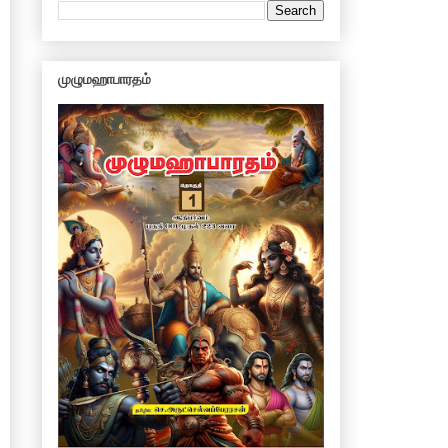
முழுமஹாபாரதம்