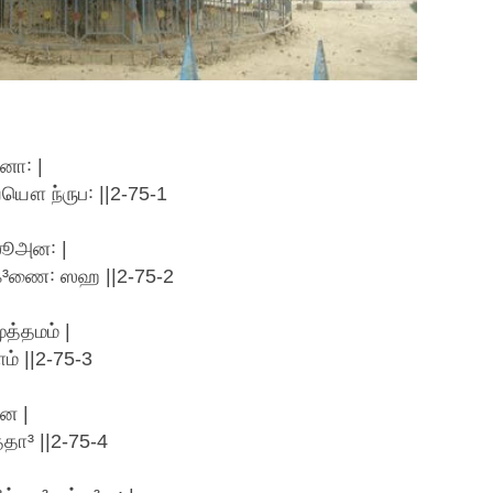
னா꞉ |
யயௌ ந்ருப꞉ ||2-75-1
ஸூஅன꞉ |
³வக³ணை꞉ ஸஹ ||2-75-2
த்தமம் |
் ||2-75-3
ன |
ா³ ||2-75-4