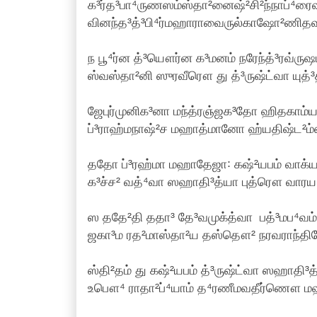
க³ர்த³பா⁴ருணஸம்ஸ்தா²னைஷ்²சி²ந்நாப்⁴ரைஷ்
வினந்த³த்³பி⁴ர்மஹாராவைருல்காஷோ²ணிதவர்
ந பூ⁴ர்ன த்³யௌர்ன க³மனம் நரேந்த்³ரவ்ருஷ
ஸ்வஸ்தா²னி ஸுரவீரௌ து த்³ருஷ்ட்வா யுத
ஜேபுர்முனிக³னா மந்த்ரஞ்ஜக³தோ ஹிதகாம்ய
ப்³ராஹ்மநாஷ்²ச மஹாத்மானோ ஹ்யதிஷ்ட²ம்
ததோ ப்³ரஹ்மா மஹாதேஜா꞉ கஷ்²யபம் வாக்யமப
க³ச்ச² வத்⁴வா ஸஹாதி³த்யா புத்ரௌ வாரய 
ஸ ததே²தி ததா³ தே³வமுக்த்வா பத்³மப⁴வம்
ஜகா³ம ரத²மாஸ்தா²ய தஸ்தௌ² நரவராந்திகே
ஸ்தி²தம் து கஷ்²யபம் த்³ருஷ்ட்வா ஸஹாதி³
உபௌ⁴ ராதா²ப்⁴யாம் த⁴ரணீமவதீர்ணௌ ம