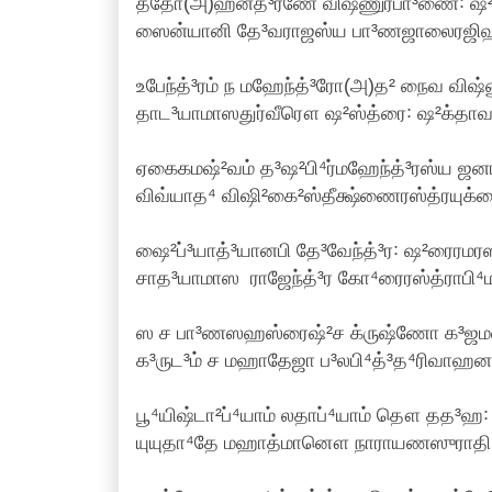
ததோ(அ)ஹனத்³ரணே விஷ்ணுர்பா³ணை꞉ ஷ²த்
ஸைன்யானி தே³வராஜஸ்ய பா³ணஜாலைரஜிஹ்
உபேந்த்³ரம் ந மஹேந்த்³ரோ(அ)த² நைவ விஷ்ண
தாட³யாமாஸதுர்வீரௌ ஷ²ஸ்த்ரை꞉ ஷ²க்தாவபி
ஏகைகமஷ்²வம் த³ஷ²பி⁴ர்மஹேந்த்³ரஸ்ய ஜனா
விவ்யாத⁴ விஷி²கை²ஸ்தீக்ஷ்ணைரஸ்த்ரயுக்
ஷை²ப்³யாத்³யானபி தே³வேந்த்³ர꞉ ஷ²ரைரமர
சாத³யாமாஸ ராஜேந்த்³ர கோ⁴ரைரஸ்த்ராபி⁴மந
ஸ ச பா³ணஸஹஸ்ரைஷ்²ச க்ருஷ்ணோ க³ஜமவ
க³ருட³ம் ச மஹாதேஜா ப³லபி⁴த்³த⁴ரிவாஹனம
பூ⁴யிஷ்டா²ப்⁴யாம் லதாப்⁴யாம் தௌ தத³
யுயுதா⁴தே மஹாத்மானௌ நாராயணஸுராதி