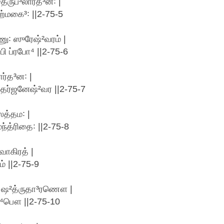
ருப³லார்த³ன꞉ |
மகை³꞉ ||2-75-5
ு꞉ ஸுரேஷ்²வரம் |
 ப்ரபோ⁴ ||2-75-6
ர்த³ன꞉ |
தைர்ஜனேஷ்²வர ||2-75-7
ஸத்தம꞉ |
்த்ரிதை꞉ ||2-75-8
ாகிரத் |
் ||2-75-9
ஹ꞉ ஷ²த்ருதா³ரணௌ |
⁴பௌ ||2-75-10