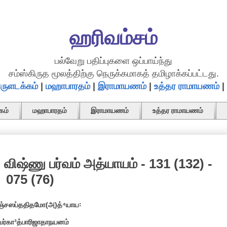
ஹரிவம்சம்
பல்வேறு பதிப்புகளை ஒப்பாய்ந்து
சம்ஸ்கிருத மூலத்திற்கு நெருக்கமாகத் தமிழாக்கப்பட்டது.
ருளடக்கம்
|
மஹாபாரதம்
|
இராமாயணம்
|
உத்தர ராமாயணம்
|
கம்
மஹாபாரதம்
இராமாயணம்
உத்தர ராமாயணம்
 விஷ்ணு பர்வம் அத்யாயம் - 131 (132) -
075 (76)
ஞ்சஸப்ததிதமோ(அ)த்⁴யாய꞉
வர்கா³த்பாரிஜாதாநயனம்