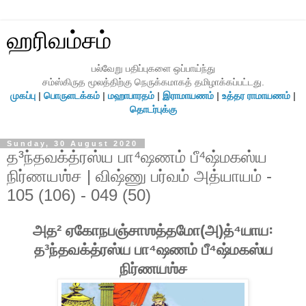
ஹரிவம்சம்
பல்வேறு பதிப்புகளை ஒப்பாய்ந்து
சம்ஸ்கிருத மூலத்திற்கு நெருக்கமாகத் தமிழாக்கப்பட்டது.
முகப்பு
|
பொருளடக்கம்
|
மஹாபாரதம்
|
இராமாயணம்
|
உத்தர ராமாயணம்
|
தொடர்புக்கு
Sunday, 30 August 2020
த³ந்தவக்த்ரஸ்ய பா⁴ஷணம் பீ⁴ஷ்மகஸ்ய
நிர்ணயஶ்ச | விஷ்ணு பர்வம் அத்யாயம் -
105 (106) - 049 (50)
அத² ஏகோநபஞ்சாஶத்தமோ(அ)த்⁴யாய꞉
த³ந்தவக்த்ரஸ்ய பா⁴ஷணம் பீ⁴ஷ்மகஸ்ய
நிர்ணயஶ்ச