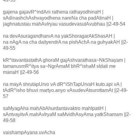
gajena gajavR^indAni rathena rathayodhinaH |
sAdinashchAshvayodhena nareNa cha padAtinaH |
jaghnatustau mahAvIryau vasudevasutAvubhau ||2-49-54
na devAsuragandharvA na yakShoragarAkShasAH |
na nAgA na cha daityendrA na pishAchA na guhyakAH ||2-
49-55
kR^itavantastathA ghoraM gajAshvarathasa~NkShayam |
tamanusmR^itya sa~NgrAmaM bhR^ishaM sIdati me
manaH ||2-49-56
na mayA shrutapUrvo vA dR^iShTapUrvaH kuto.api vA |
tAdR^isho bhuvi martyo.anyo vAsudevAtsurottamAt ||2-49-
57
saMyagAha mahAbAhurdantavaktro mahIpatiH |
sAntvayitvA mahAvIryaM saMvidhAsyAma yatkShamam ||2-
49-58
vaishampAyana uvAcha