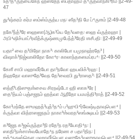
உத்³த்⁴ருத்யைகேந ஹஸ்தேந ஸப்தாஹம் த்⁴ருதவாந்கி³ரிம் ||2-49-
47
து³ஷ்கரம் கர்ம ஸம்ஸ்ம்ருத்ய மந꞉ ஸீத³தி மே ப்⁴ருஶம் |2-49-48
நகே³ந்த்³ரே ஸஹஸா(ஆ)க³ம்ய தே³வதை꞉ ஸஹ வ்ருத்ரஹா |
அபி⁴ஷிச்யாப்³ரவீத்க்ருஷ்ணமுபேந்த்³ரேதி ஶசீபதி꞉ ||2-49-49
யதா² வை த³மிநோ நாக³꞉ காலியோ யமுநாஹ்ரதே³ |
விஷாக்³நிஜ்வாலிதோ கோ⁴ர꞉ காலாந்தகஸமப்ரப⁴꞉ ||2-49-50
கேஶீ சாபி மஹாவீர்யோ தா³நவோ ஹயவிக்³ரஹ꞉ |
நிஹதோ வாஸுதே³வேந தே³வைரபி து³ராஸத³꞉ ||2-49-51
ஸந்தீ³பநிஸுதஶ்சைவ சிரநஷ்டோ ஹி ஸாக³ரே |
தை³த்யம் பஞ்சஜநம் ஹத்வா ஆநீதோ யமமந்தி³ராத் ||2-49-52
கோ³மந்தே ஸுமஹத்³யுத்³த⁴ம் ப³ஹுபி⁴ர்வேஷ்டிதாவுபௌ⁴ |
க்ருத்வா வித்ராஸஜநநம் நாகா³ஶ்வரத²ஸங்க்ஷயம் ||2-49-53
க³ஜேந க³ஜவ்ருந்தா³நி ரதே²ந ரத²யோதி⁴ந꞉ |
ஸாதி³நஶ்சாஶ்வயோதே⁴ந நரேண ச பதா³திந꞉ |
ஜக்⁴நதுஸ்தௌ மஹாவீர்யௌ வஸுதே³வஸுதாவுபௌ⁴ ||2-49-54