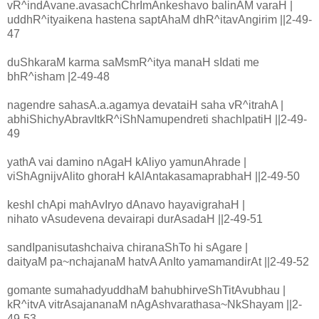
vR^indAvane.avasachChrImAnkeshavo balinAM varaH |
uddhR^ityaikena hastena saptAhaM dhR^itavAngirim ||2-49-
47
duShkaraM karma saMsmR^itya manaH sIdati me
bhR^isham |2-49-48
nagendre sahasA.a.agamya devataiH saha vR^itrahA |
abhiShichyAbravItkR^iShNamupendreti shachIpatiH ||2-49-
49
yathA vai damino nAgaH kAliyo yamunAhrade |
viShAgnijvAlito ghoraH kAlAntakasamaprabhaH ||2-49-50
keshI chApi mahAvIryo dAnavo hayavigrahaH |
nihato vAsudevena devairapi durAsadaH ||2-49-51
sandIpanisutashchaiva chiranaShTo hi sAgare |
daityaM pa~nchajanaM hatvA AnIto yamamandirAt ||2-49-52
gomante sumahadyuddhaM bahubhirveShTitAvubhau |
kR^itvA vitrAsajananaM nAgAshvarathasa~NkShayam ||2-
49-53