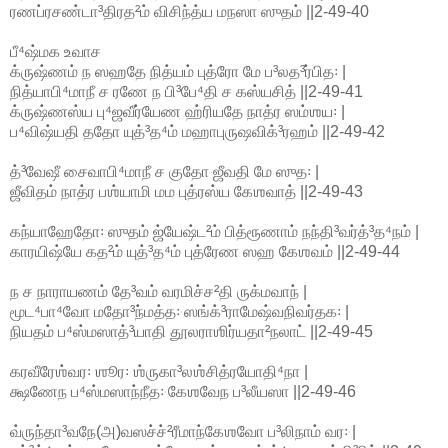
ரணப்ரசண்டா³திரத²ம் விசிந்த்ய மநஸா ஸுதம் ||2-49-40
பீ⁴ஷ்மக உவாச
க்ருஷ்ணம் ந ஸஹதே நித்யம் புத்ரோ மே ப³லத³ர்பித꞉ |
நித்யாபி⁴மாநீ ச ரணே ந பி³பே⁴தி ச கஸ்யசித் ||2-49-41
க்ருஷ்ணஸ்ய பு⁴ஜவீர்யேண ஹ்ரியதே நாத்ர ஸம்ஶய꞉ |
ப⁴விஷ்யதி ததோ யுத்³த⁴ம் மஹாபுருஷவிக்³ரஹம் ||2-49-42
த்³வேஷீ சைவாபி⁴மாநீ ச குதோ ஜீவதி மே ஸுத꞉ |
ஜீவிதம் நாத்ர பஶ்யாமி மம புத்ரஸ்ய கேஶவாத் ||2-49-43
கந்யாஹேதோ꞉ ஸுதம் ஜ்யேஷ்ட²ம் பித்ரூணாம் நந்தி³வர்த்³த⁴நம் |
காரயிஷ்யே கத²ம் யுத்³த⁴ம் புத்ரேண ஸஹ கேஶவம் ||2-49-44
ந ச நாராயணம் தே³வம் வரமிச்ச²தி ருக்மவாந் |
மூட⁴பா⁴வோ மதோ³ந்மத்த꞉ ஸங்க்³ராமேஷ்வநிவர்தக꞉ |
நியதம் ப⁴ஸ்மஸாத்³யாதி தூலராஶிர்யதா²நலாட் ||2-49-45
கரவீரேஶ்வர꞉ ஶூர꞉ ஶ்ருகா³லஶ்சித்ரயோதி⁴நா |
க்ஷணேந ப⁴ஸ்மஸாந்நீத꞉ கேஶவேந ப³லீயஸா ||2-49-46
வ்ருந்தா³வநே(அ)வஸச்ச்²ரீமாந்கேஶவோ ப³லிநாம் வர꞉ |