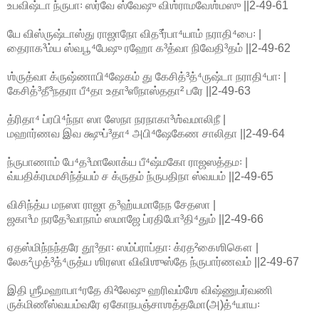
உபவிஷ்டா ந்ருபா꞉ ஸர்வே ஸ்வேஷு விஶ்ராமவேஶ்மஸு ||2-49-61
யே விஸ்ருஷ்டாஸ்து ராஜாநோ வித³ர்பா⁴யாம் நராதி⁴பை꞉ |
தைராக³ம்ய ஸ்வபூ⁴பேஷு ரஹோ க³த்வா நிவேதி³தம் ||2-49-62
ஶ்ருத்வா க்ருஷ்ணாபி⁴ஷேகம் து கேசித்³த்⁴ருஷ்டா நராதி⁴பா꞉ |
கேசித்³தீ³நதரா பீ⁴தா உதா³ஸீநாஸ்ததா² பரே ||2-49-63
த்ரிதா⁴ ப்ரபி⁴ந்நா ஸா ஸேநா நரநாகா³ஶ்வமாலிநீ |
மஹார்ணவ இவ க்ஷுப்³தா⁴ அபி⁴ஷேகேண சாலிதா ||2-49-64
ந்ருபாணாம் பே⁴த³மாலோக்ய பீ⁴ஷ்மகோ ராஜஸத்தம꞉ |
வ்யதிக்ரமமசிந்த்யம் ச க்ருதம் ந்ருபதிநா ஸ்வயம் ||2-49-65
விசிந்த்ய மநஸா ராஜா த³ஹ்யமாநேந சேதஸா |
ஜகா³ம நரதே³வாநாம் ஸமாஜே ப்ரதிபோ³தி⁴தும் ||2-49-66
ஏதஸ்மிந்நந்தரே தூ³தா꞉ ஸம்ப்ராப்தா꞉ க்ரத²கைஶிகௌ |
லேக²முத்³த்⁴ருத்ய ஶிரஸா விவிஶுஸ்தே ந்ருபார்ணவம் ||2-49-67
இதி ஶ்ரீமஹாபா⁴ரதே கி²லேஷு ஹரிவம்ஶே விஷ்ணுபர்வணி
ருக்மிணீஸ்வயம்வரே ஏகோநபஞ்சாஶத்தமோ(அ)த்⁴யாய꞉