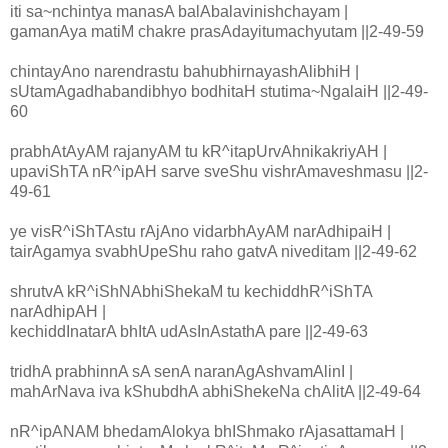
iti sa~nchintya manasA balAbalavinishchayam |
gamanAya matiM chakre prasAdayitumachyutam ||2-49-59
chintayAno narendrastu bahubhirnayashAlibhiH |
sUtamAgadhabandibhyo bodhitaH stutima~NgalaiH ||2-49-
60
prabhAtAyAM rajanyAM tu kR^itapUrvAhnikakriyAH |
upaviShTA nR^ipAH sarve sveShu vishrAmaveshmasu ||2-
49-61
ye visR^iShTAstu rAjAno vidarbhAyAM narAdhipaiH |
tairAgamya svabhUpeShu raho gatvA niveditam ||2-49-62
shrutvA kR^iShNAbhiShekaM tu kechiddhR^iShTA
narAdhipAH |
kechiddInatarA bhItA udAsInAstathA pare ||2-49-63
tridhA prabhinnA sA senA naranAgAshvamAlinI |
mahArNava iva kShubdhA abhiShekeNa chAlitA ||2-49-64
nR^ipANAM bhedamAlokya bhIShmako rAjasattamaH |