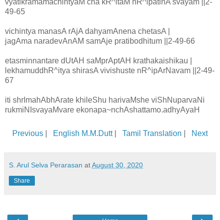
vyatikramamachintyaM cha kR^itaM nR^ipatinA svayam ||2-
49-65
vichintya manasA rAjA dahyamAnena chetasA |
jagAma naradevAnAM samAje pratibodhitum ||2-49-66
etasminnantare dUtAH saMprAptAH krathakaishikau |
lekhamuddhR^itya shirasA vivishuste nR^ipArNavam ||2-49-
67
iti shrImahAbhArate khileShu harivaMshe viShNuparvaNi
rukmiNIsvayaMvare ekonapa~nchAshattamo.adhyAyaH
Previous
|
English M.M.Dutt
|
Tamil Translation
|
Next
S. Arul Selva Perarasan
at
August 30, 2020
Share