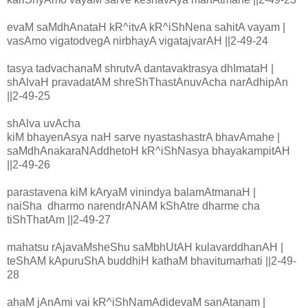
evaM saMdhAnataH kR^itvA kR^iShNena sahitA vayam |
vasAmo vigatodvegA nirbhayA vigatajvarAH ||2-49-24
tasya tadvachanaM shrutvA dantavaktrasya dhImataH |
shAlvaH pravadatAM shreShThastAnuvAcha narAdhipAn
||2-49-25
shAlva uvAcha
kiM bhayenAsya naH sarve nyastashastrA bhavAmahe |
saMdhAnakaraNAddhetoH kR^iShNasya bhayakampitAH
||2-49-26
parastavena kiM kAryaM vinindya balamAtmanaH |
naiSha dharmo narendrANAM kShAtre dharme cha
tiShThatAm ||2-49-27
mahatsu rAjavaMsheShu saMbhUtAH kulavarddhanAH |
teShAM kApuruShA buddhiH kathaM bhavitumarhati ||2-49-
28
ahaM jAnAmi vai kR^iShNamAdidevaM sanAtanam |