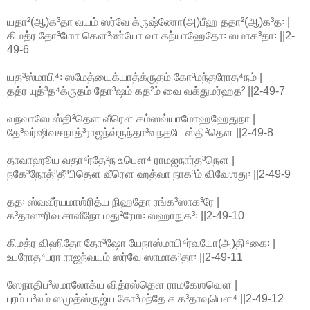
யதா²(ஆ)க³தா வயம் ஸர்வே க்ருஷ்ணோ(அ)பீஹ ததா²(ஆ)க³த꞉ |
கிமத்ர தோ³ஶோ கௌ³ண்யோ வா கந்யாஹேதோ꞉ ஸமாக³தா꞉ ||2-
49-6
யத³ஸ்மாபி⁴꞉ ஸமேத்யைக்யாத்க்ருதம் கோ³மந்தரோத⁴நம் |
தத்ர யுத்³த⁴க்ருதம் தோ³ஷம் கத²ம் வை வக்துமர்ஹத² ||2-49-7
வநவாஸே ஸ்தி²தௌ வீரௌ கம்ஸவ்யாமோஹஹேதுநா |
தே³வர்ஷிவசநாத்³ராஜந்வ்ருந்தா³வநதடே ஸ்தி²தௌ ||2-49-8
தாவாஹூய வதா⁴ர்தே²ந உபௌ⁴ ராமஜநார்த³நௌ |
நகே³நோத்³தீ³பிதௌ வீரௌ ஹத்வா நாக³ம் விவேஶது꞉ ||2-49-9
தத꞉ ஸ்வவீர்யமாஶ்ரித்ய நிஹதோ ரங்க³ஸாக³ரே |
க³தாஸுரிவ சாஸீநோ மது²ரேஶ꞉ ஸஹாநுக³꞉ ||2-49-10
கிமத்ர விஹிதோ தோ³ஷோ யேநாஸ்மாபி⁴ர்வயோ(அ)தி⁴கை꞉ |
உபரோத⁴பரா ராஜந்வயம் ஸர்வே ஸாமாக³தா꞉ ||2-49-11
ஸேநாதிப³லமாலோக்ய வித்ரஸ்தௌ ராமகேஶவௌ |
புரம் ப³லம் ஸமுத்ஸ்ருஜ்ய கோ³மந்தே ச க³தாவுபௌ⁴ ||2-49-12