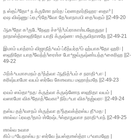
ந ஸ்தப்³தோ⁴ ந க்ருஶோ நார்த꞉ ப்ரணதார்திஹர꞉ ஸதா³ |
ஏஷ விஷ்ணு꞉ ப்ரபு⁴ர்தே³வோ தே³வாநாமபி தை³வதம் ||2-49-20
ஆக³தோ க³ருடே³நேஹ ச்ச²த்³மப்ராகாஶ்யஹேதுநா |
நாநாஸ்த்ரஸஹிதோ யாதி க்ருஷ்ண꞉ ஶத்ருவிநாஶநே ||2-49-21
இமாம் யாத்ராம் விஜாநீத்⁴வம் ப்ரீத்யர்த²ம் ஹ்யாக³தோ ஹரி꞉ |
ஸஹிதோ யாத³வேந்த்³ரைஶ்ச போ⁴ஜவ்ருஷ்ண்யந்த⁴கைரிஹ ||2-
49-22
அர்க்⁴யமாசமநம் த³த்த்வா ஆதித்²யம் ச நராதி⁴பா꞉ |
கரிஷ்யாமோ வயம் ஸர்வே கேஶவாய மஹாத்மநே ||2-49-23
ஏவம் ஸம்தா⁴நத꞉ க்ருத்வா க்ருஷ்ணேந ஸஹிதா வயம் |
வஸாமோ விக³தோத்³வேகா³ நிர்ப⁴யா விக³தஜ்வரா꞉ ||2-49-24
தஸ்ய தத்³வசநம் ஶ்ருத்வா த³ந்தவக்த்ரஸ்ய தீ⁴மத꞉ |
ஶால்வ꞉ ப்ரவத³தாம் ஶ்ரேஷ்ட²ஸ்தாநுவாச நராதி⁴பாந் ||2-49-25
ஶால்வ உவாச
கிம் ப⁴யேநாஸ்ய ந꞉ ஸர்வே ந்யஸ்தஶஸ்த்ரா ப⁴வாமஹே |