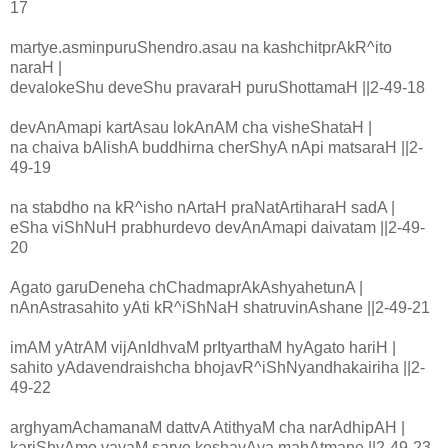
17
martye.asminpuruShendro.asau na kashchitprAkR^ito
naraH |
devalokeShu deveShu pravaraH puruShottamaH ||2-49-18
devAnAmapi kartAsau lokAnAM cha visheShataH |
na chaiva bAlishA buddhirna cherShyA nApi matsaraH ||2-
49-19
na stabdho na kR^isho nArtaH praNatArtiharaH sadA |
eSha viShNuH prabhurdevo devAnAmapi daivatam ||2-49-
20
Agato garuDeneha chChadmaprAkAshyahetunA |
nAnAstrasahito yAti kR^iShNaH shatruvinAshane ||2-49-21
imAM yAtrAM vijAnIdhvaM prItyarthaM hyAgato hariH |
sahito yAdavendraishcha bhojavR^iShNyandhakairiha ||2-
49-22
arghyamAchamanaM dattvA AtithyaM cha narAdhipAH |
kariShyAmo vayaM sarve keshavAya mahAtmane ||2-49-23