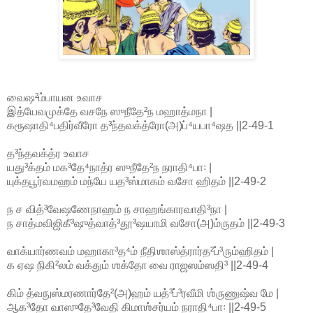
வைஷ²ம்பாயன உவாச
இத்யேவமுக்தே வசநே ஸுநீதே²ந மஹாத்மநா |
கரூஷாதி⁴பதிர்வீரோ த³ந்தவக்த்ரோ(அ)ப்⁴யபா⁴ஷத ||2-49-1
த³ந்தவக்த்ர உவாச
யது³க்தம் மக³தே⁴நாத்ர ஸுநீதே²ந நராதி⁴பா꞉ |
யுக்தபூர்வமஹம் மந்யே யத³ஸ்மாகம் வசோ ஹிதம் ||2-49-2
ந ச வித்³வேஷணேநாஹம் ந சாஹங்காரவாதி³நா |
ந சாத்மவிஜிகீ³ஷுத்வாத்³தூ³ஷயாமி வசோ(அ)ம்ருதம் ||2-49-3
வாக்யார்ணவம் மஹாகா³த⁴ம் நீதிஶாஸ்த்ரார்த²ப்³ரும்ஹிதம் |
க ஏஷ நிகி²லம் வக்தும் ஶக்தோ வை ராஜஸம்ஸதி³ ||2-49-4
கிம் த்வநுஸ்மரணார்தே²(அ)ஹம் யத்³ப்³ரவீமி ஶ்ருணுஷ்வ மே |
ஆக³தோ வாஸுதே³வேதி கிமாஶ்சர்யம் நராதி⁴பா꞉ ||2-49-5