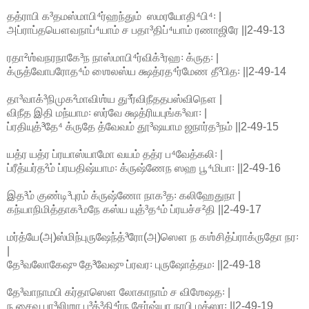
தத்ராபி க³தமஸ்மாபி⁴ர்ஹந்தும் ஸமரயோதி⁴பி⁴꞉ |
அப்ராப்தயௌவநாப்⁴யாம் ச பதா³திப்⁴யாம் ரணாஜிரே ||2-49-13
ரதா²ஶ்வநரநாகே³ந நாஸ்மாபி⁴ர்விக்³ரஹ꞉ க்ருத꞉ |
க்ருத்வோபரோத⁴ம் ஶைலஸ்ய க்ஷத்ரத⁴ர்மேண தீ³பித꞉ ||2-49-14
தா³வாக்³நிமுக²மாவிஶ்ய து³ர்விநீததபஸ்விநௌ |
விநீத இதி மந்யாம꞉ ஸர்வே க்ஷத்ரியபுங்க³வா꞉ |
ப்ரதியுத்³தே⁴ க்ருதே த்வேவம் தூ³ஷயாம ஜநார்த³நம் ||2-49-15
யத்ர யத்ர ப்ரயாஸ்யாமோ வயம் தத்ர ப⁴வேத்கலி꞉ |
ப்ரீத்யர்த²ம் ப்ரயதிஷ்யாம꞉ க்ருஷ்ணேந ஸஹ பூ⁴மிபா꞉ ||2-49-16
இத³ம் குண்டி³புரம் க்ருஷ்ணோ நாக³த꞉ கலிஹேதுநா |
கந்யாநிமித்தாக³மநே கஸ்ய யுத்³த⁴ம் ப்ரயச்ச²தி ||2-49-17
மர்த்யே(அ)ஸ்மிந்புருஷேந்த்³ரோ(அ)ஸௌ ந கஶ்சித்ப்ராக்ருதோ நர꞉
|
தே³வலோகேஷு தே³வேஷு ப்ரவர꞉ புருஷோத்தம꞉ ||2-49-18
தே³வாநாமபி கர்தாஸௌ லோகாநாம் ச விஶேஷத꞉ |
ந சைவ பா³லிஶா பு³த்³தி⁴ர்ந சேர்ஷ்யா நாபி மத்ஸர꞉ ||2-49-19