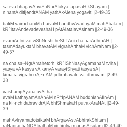
sa eva bhagavAnviShNurAlokya tapasaH kShayam |
nihantA ditijendrANAM yathAkAlena yogavit ||2-49-35
baliM vairochaniM chaivaM baddhvAvadhyaM mahAbalam |
kR^itavAndevadeveshaH pAtAlatalavAsinam ||2-49-36
evamAdIni vai viShNushcheShTAni cha narAdhipAH |
tasmAdayuktaM bhavatAM vigrahArthaM vichAraNam ||2-
49-37
na cha sa~NgrAmahetorhi kR^iShNasyAgamanaM tviha |
yasya vA kasya vA kanyA varayiShyati tasya sA |
kimatra vigraho rAj~nAM prItirbhavatu vai dhruvam ||2-49-
38
vaishampAyana uvAcha
evaM kathayamAnAnAM nR^ipANAM buddhishAlinAm |
na ki~nchidabravIdrAjA bhIShmakaH putrakAraNAt ||2-49-
39
mahAvIryamadotsiktaM bhArgavAstrAbhirakShitam |
raNaprachaNDAtirathaM vichintya manasA sutam ||2-49-40