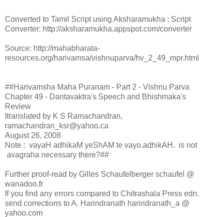
Converted to Tamil Script using Aksharamukha : Script
Converter: http://aksharamukha.appspot.com/converter
Source: http://mahabharata-
resources.org/harivamsa/vishnuparva/hv_2_49_mpr.html
##Harivamsha Maha Puranam - Part 2 - Vishnu Parva
Chapter 49 - Dantavaktra's Speech and Bhishmaka's
Review
Itranslated by K S Ramachandran,
ramachandran_ksr@yahoo.ca
August 26, 2008
Note : vayaH adhikaM yeShAM te vayo.adhikAH. is not
avagraha necessary there?##
Further proof-read by Gilles Schaufelberger schaufel @
wanadoo.fr
If you find any errors compared to Chitrashala Press edn,
send corrections to A. Harindranath harindranath_a @
yahoo.com