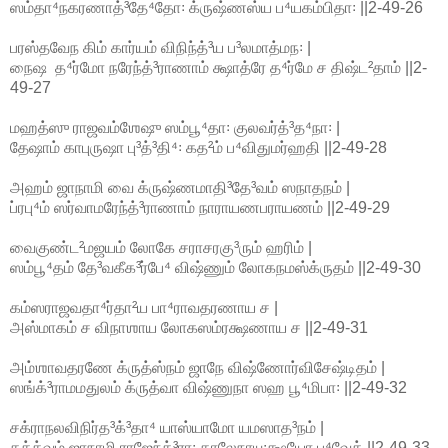
ஸம்தா⁴நகரணாத்³தே⁴தோ꞉ க்ருஷ்ணஸ்ய ப⁴யகம்பிதா꞉ ||2-49-26
பரஸ்தவேந கிம் கார்யம் விநிந்த்³ய ப³லமாத்மந꞉ |
நைஷ த⁴ர்மோ நரேந்த்³ராணாம் க்ஷாத்ரே த⁴ர்மே ச திஷ்ட²தாம் ||2-
49-27
மஹத்ஸு ராஜவம்ஶேஷு ஸம்பூ⁴தா꞉ குலவர்த்³த⁴நா꞉ |
தேஷாம் காபுருஷா பு³த்³தி⁴꞉ கத²ம் ப⁴விதுமர்ஹதி ||2-49-28
அஹம் ஜாநாமி வை க்ருஷ்ணமாதி³தே³வம் ஸநாதநம் |
ப்ரபு⁴ம் ஸர்வாமரேந்த்³ராணாம் நாராயணபராயணம் ||2-49-29
வைகுண்ட²மஜயம் லோகே சராசரகு³ரும் ஹரிம் |
ஸம்பூ⁴தம் தே³வகீக³ர்பே⁴ விஷ்ணும் லோகநமஸ்க்ருதம் ||2-49-30
கம்ஸராஜவதா⁴ர்தா²ய பா⁴ராவதரணாய ச |
அஸ்மாகம் ச விநாஶாய லோகஸம்ரக்ஷணாய ச ||2-49-31
அம்ஶாவதரணே க்ருத்ஸ்நம் ஜாநே விஷ்ணோர்விசேஷ்டிதம் |
ஸங்க்³ராமமதுலம் க்ருத்வா விஷ்ணுநா ஸஹ பூ⁴மிபா꞉ ||2-49-32
சக்ராநலவிநிர்த³க்³தா⁴ யாஸ்யாமோ யமஸாத³நம் |
தத்த்வம் ஜாநாமி ராஜேந்த்³ரா꞉ காலேநாயு꞉க்ஷயோ ப⁴வேத் ||2-49-33