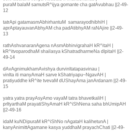
puraM balaM samutsR^ijya gomante cha gatAvubhau ||2-49-
12
tatrApi gatamasmAbhirhantuM samarayodhibhiH |
aprAptayauvanAbhyAM cha padAtibhyAM raNAjire ||2-49-
13
rathAshvanaranAgena nAsmAbhirvigrahaH kR^itaH |
kR^itvoparodhaM shailasya kShatradharmeNa dIpitaH ||2-
49-14
dAvAgnimukhamAvishya durvinItatapasvinau |
vinIta iti manyAmaH sarve kShatriyapu~NgavAH |
pratiyuddhe kR^ite tvevaM dUShayAma janArdanam ||2-49-
15
yatra yatra prayAsyAmo vayaM tatra bhavetkaliH |
prItyarthaM prayatiShyAmaH kR^iShNena saha bhUmipAH
||2-49-16
idaM kuNDipuraM kR^iShNo nAgataH kalihetunA |
kanyAnimittAgamane kasya yuddhaM prayachChati ||2-49-