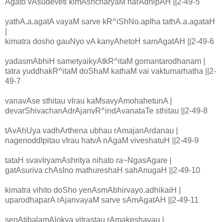
Agato vAsudeveti kimAshcharyaM narAdhipAH ||2-49-5
yathA.a.agatA vayaM sarve kR^iShNo.apIha tathA.a.agataH
|
kimatra dosho gauNyo vA kanyAhetoH samAgatAH ||2-49-6
yadasmAbhiH sametyaikyAtkR^itaM gomantarodhanam |
tatra yuddhakR^itaM doShaM kathaM vai vaktumarhatha ||2-
49-7
vanavAse sthitau vIrau kaMsavyAmohahetunA |
devarShivachanAdrAjanvR^indAvanataTe sthitau ||2-49-8
tAvAhUya vadhArthena ubhau rAmajanArdanau |
nagenoddIpitau vIrau hatvA nAgaM viveshatuH ||2-49-9
tataH svavIryamAshritya nihato ra~NgasAgare |
gatAsuriva chAsIno mathureshaH sahAnugaH ||2-49-10
kimatra vihito doSho yenAsmAbhirvayo.adhikaiH |
uparodhaparA rAjanvayaM sarve sAmAgatAH ||2-49-11
senAtibalamAlokya vitrastau rAmakeshavau |