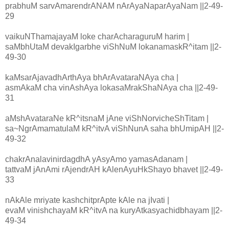
prabhuM sarvAmarendrANAM nArAyaNaparAyaNam ||2-49-
29
vaikuNThamajayaM loke charAcharaguruM harim |
saMbhUtaM devakIgarbhe viShNuM lokanamaskR^itam ||2-
49-30
kaMsarAjavadhArthAya bhArAvataraNAya cha |
asmAkaM cha vinAshAya lokasaMrakShaNAya cha ||2-49-
31
aMshAvataraNe kR^itsnaM jAne viShNorvicheShTitam |
sa~NgrAmamatulaM kR^itvA viShNunA saha bhUmipAH ||2-
49-32
chakrAnalavinirdagdhA yAsyAmo yamasAdanam |
tattvaM jAnAmi rAjendrAH kAlenAyuHkShayo bhavet ||2-49-
33
nAkAle mriyate kashchitprApte kAle na jIvati |
evaM vinishchayaM kR^itvA na kuryAtkasyachidbhayam ||2-
49-34