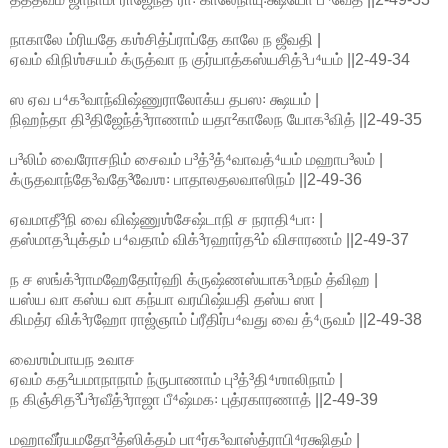
நாகாலே ம்ரியதே கஶ்சித்ப்ராப்தே காலே ந ஜீவதி |
ஏவம் விநிஶ்சயம் க்ருத்வா ந குர்யாத்கஸ்யசித்³ப⁴யம் ||2-49-34
ஸ ஏவ ப⁴க³வாந்விஷ்ணுராலோக்ய தபஸ꞉ க்ஷயம் |
நிஹந்தா தி³திஜேந்த்³ராணாம் யதா²காலேந யோக³வித் ||2-49-35
ப³லிம் வைரோசநிம் சைவம் ப³த்³த்⁴வாவத்⁴யம் மஹாப³லம் |
க்ருதவாந்தே³வதே³வேஶ꞉ பாதாலதலவாஸிநம் ||2-49-36
ஏவமாதீ³நி வை விஷ்ணுஶ்சேஷ்டாநி ச நராதி⁴பா꞉ |
தஸ்மாத³யுக்தம் ப⁴வதாம் விக்³ரஹார்த²ம் விசாரணம் ||2-49-37
ந ச ஸங்க்³ராமஹேதோர்ஹி க்ருஷ்ணஸ்யாக³மநம் த்விஹ |
யஸ்ய வா கஸ்ய வா கந்யா வரயிஷ்யதி தஸ்ய ஸா |
கிமத்ர விக்³ரஹோ ராஜ்ஞாம் ப்ரீதிர்ப⁴வது வை த்⁴ருவம் ||2-49-38
வைஶம்பாயந உவாச
ஏவம் கத²யமாநாநாம் ந்ருபாணாம் பு³த்³தி⁴ஶாலிநாம் |
ந கிஞ்சித³ப்³ரவீத்³ராஜா பீ⁴ஷ்மக꞉ புத்ரகாரணாத் ||2-49-39
மஹாவீர்யமதோ³த்ஸிக்தம் பா⁴ர்க³வாஸ்த்ராபி⁴ரக்ஷிதம் |