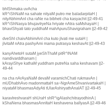
bhIShmaka uvAcha
kR^iShNaM na sahate nityaM putro me baladarpitaH |
nityAbhimAnI cha raNe na bibheti cha kasyachit ||2-49-41
kR^iShNasya bhujavIryeNa hriyate nAtra saMshayaH |
bhaviShyati tato yuddhaM mahApuruShavigraham ||2-49-42
dveShI chaivAbhimAnI cha kuto jIvati me sutaH |
jIvitaM nAtra pashyAmi mama putrasya keshavAt ||2-49-43
kanyAhetoH sutaM jyeShThaM pitR^INAM
nandivarddhanam |
kArayiShye kathaM yuddham putreNa saha keshavam ||2-
49-44
na cha nArAyaNaM devaM varamichChati rukmavAn |
mUDhabhAvo madonmattaH sa~NgrAmeShvanivartakaH |
niyataM bhasmasAdyAti tUlarAshiryathAnalAT ||2-49-45
karavIreshvaraH shUraH shR^igAlashchitrayodhinA |
kShaNena bhasmasAnnItaH keshavena balIyasA ||2-49-46