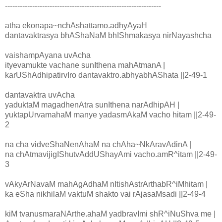
---------------------------------------------------------------
atha ekonapa~nchAshattamo.adhyAyaH
dantavaktrasya bhAShaNaM bhIShmakasya nirNayashcha
vaishampAyana uvAcha
ityevamukte vachane sunIthena mahAtmanA |
karUShAdhipatirvIro dantavaktro.abhyabhAShata ||2-49-1
dantavaktra uvAcha
yaduktaM magadhenAtra sunIthena narAdhipAH |
yuktapUrvamahaM manye yadasmAkaM vacho hitam ||2-49-
2
na cha vidveShaNenAhaM na chAha~NkAravAdinA |
na chAtmavijigIShutvAddUShayAmi vacho.amR^itam ||2-49-
3
vAkyArNavaM mahAgAdhaM nItishAstrArthabR^iMhitam |
ka eSha nikhilaM vaktuM shakto vai rAjasaMsadi ||2-49-4
kiM tvanusmaraNArthe.ahaM yadbravImi shR^iNuShva me |