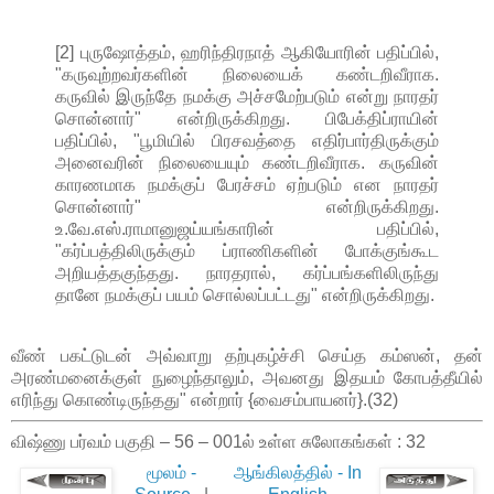
[2] புருஷோத்தம், ஹரிந்திரநாத் ஆகியோரின் பதிப்பில்,
"கருவுற்றவர்களின் நிலையைக் கண்டறிவீராக.
கருவில் இருந்தே நமக்கு அச்சமேற்படும் என்று நாரதர்
சொன்னார்" என்றிருக்கிறது. பிபேக்திப்ராயின்
பதிப்பில், "பூமியில் பிரசவத்தை எதிர்பார்திருக்கும்
அனைவரின் நிலையையும் கண்டறிவீராக. கருவின்
காரணமாக நமக்குப் பேரச்சம் ஏற்படும் என நாரதர்
சொன்னார்" என்றிருக்கிறது.
உ.வே.எஸ்.ராமானுஜய்யங்காரின் பதிப்பில்,
"கர்ப்பத்திலிருக்கும் ப்ராணிகளின் போக்குங்கூட
அறியத்தகுந்தது. நாரதரால், கர்ப்பங்களிலிருந்து
தானே நமக்குப் பயம் சொல்லப்பட்டது" என்றிருக்கிறது.
வீண் பகட்டுடன் அவ்வாறு தற்புகழ்ச்சி செய்த கம்ஸன், தன்
அரண்மனைக்குள் நுழைந்தாலும், அவனது இதயம் கோபத்தீயில்
எரிந்து கொண்டிருந்தது" என்றார் {வைசம்பாயனர்}.(32)
விஷ்ணு பர்வம் பகுதி – 56 – 001ல் உள்ள சுலோகங்கள் : 32
மூலம் -
ஆங்கிலத்தில் - In