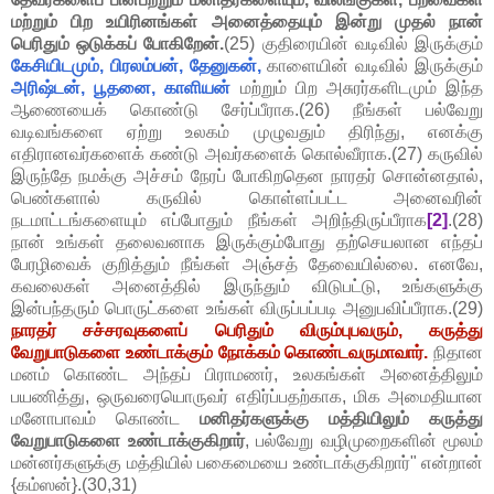
மற்றும் பிற உயிரினங்கள் அனைத்தையும் இன்று முதல் நான்
பெரிதும் ஒடுக்கப் போகிறேன்.
(25) குதிரையின் வடிவில் இருக்கும்
கேசியிடமும், பிரலம்பன், தேனுகன்,
காளையின் வடிவில் இருக்கும்
அரிஷ்டன், பூதனை, காளியன்
மற்றும் பிற அசுரர்களிடமும் இந்த
ஆணையைக் கொண்டு சேர்ப்பீராக.(26) நீங்கள் பல்வேறு
வடிவங்களை ஏற்று உலகம் முழுவதும் திரிந்து, எனக்கு
எதிரானவர்களைக் கண்டு அவர்களைக் கொல்வீராக.(27) கருவில்
இருந்தே நமக்கு அச்சம் நேரப் போகிறதென நாரதர் சொன்னதால்,
பெண்களால் கருவில் கொள்ளப்பட்ட அனைவரின்
நடமாட்டங்களையும் எப்போதும் நீங்கள் அறிந்திருப்பீராக
[2]
.(28)
நான் உங்கள் தலைவனாக இருக்கும்போது தற்செயலான எந்தப்
பேரழிவைக் குறித்தும் நீங்கள் அஞ்சத் தேவையில்லை. எனவே,
கவலைகள் அனைத்தில் இருந்தும் விடுபட்டு, உங்களுக்கு
இன்பந்தரும் பொருட்களை உங்கள் விருப்பப்படி அனுபவிப்பீராக.(29)
நாரதர் சச்சரவுகளைப் பெரிதும் விரும்புபவரும், கருத்து
வேறுபாடுகளை உண்டாக்கும் நோக்கம் கொண்டவருமாவார்.
நிதான
மனம் கொண்ட அந்தப் பிராமணர், உலகங்கள் அனைத்திலும்
பயணித்து, ஒருவரையொருவர் எதிர்ப்பதற்காக, மிக அமைதியான
மனோபாவம் கொண்ட
மனிதர்களுக்கு மத்தியிலும் கருத்து
வேறுபாடுகளை உண்டாக்குகிறார்
, பல்வேறு வழிமுறைகளின் மூலம்
மன்னர்களுக்கு மத்தியில் பகைமையை உண்டாக்குகிறார்" என்றான்
{கம்ஸன்}.(30,31)