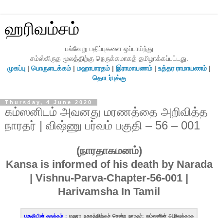
ஹரிவம்சம்
பல்வேறு பதிப்புகளை ஒப்பாய்ந்து
சம்ஸ்கிருத மூலத்திற்கு நெருக்கமாகத் தமிழாக்கப்பட்டது.
முகப்பு
|
பொருளடக்கம்
|
மஹாபாரதம்
|
இராமாயணம்
|
உத்தர ராமாயணம்
|
தொடர்புக்கு
Thursday, 4 June 2020
கம்ஸனிடம் அவனது மரணத்தை அறிவித்த
நாரதர் | விஷ்ணு பர்வம் பகுதி – 56 – 001
(நாரதாகமனம்)
Kansa is informed of his death by Narada
| Vishnu-Parva-Chapter-56-001 |
Harivamsha In Tamil
பகுதியின் சுருக்கம் :
மதுரா நகரத்திற்குச் சென்ற நாரதர்; கம்ஸனின் அழிவுக்காக