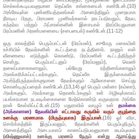
செல்லக்கூடியவளுமான தெய்வீக கங்கையைக் கண்டேன்.(10)
அங்கேயுள்ள புண்ணியத்தலங்கள் அனைத்திலும் முறையாக
நீராடிய பிறகு, பிராமண முனிவர்களால் நாடப்படுவதும், தேவ,
கந்தர்வ மற்றும் அப்சரஸ்களின் இசையால் நிரம்பியதுமான
பிரம்மனின் அரண்மனையை {சபையைக்} கண்டேன்.(11-12)
ஒரு காலத்தில் பெரும்பாட்டன் {பிரம்மன்}, ஸுமேரு மலையின்
உச்சியில் தேவர்களின் கூட்டத்தை நடத்தினார். நானும் என்
வீணையை எடுத்துக் கொண்டு, பிரம்மனின் கூட்டத்திற்குச்
சென்று, பெரும்பாட்டனும் {பிரம்மனும்}, வெண்
தலைப்பாகைகளாலும், பல்வேறு ரத்தினங்களாலும்
அலங்கரிக்கப்பட்டவர்களும், தெய்வீக இருக்கைகளில்
அமர்ந்திருந்தவர்களுமான தேவர்களும் ஆலோசனை செய்து
கொண்டிருப்பதைக் கண்டேன்.(13,14) ஓ! பெரும் மன்னா {கம்ஸா},
அவர்களும், அவர்களது தொண்டர்களும் உன் அழிவுக்காகப்
பயங்கரமான நடவடிக்கைகளை மேற்கொண்டு வருவதாக அங்கே
நான் கேள்விப்பட்டேன்.(15) மதுராவில் வாழும் உன்
தமக்கை
{அக்காளான} தேவகியின்
எட்டாவது கருவில் வரும் குழந்தை
உனக்கு மரணமாக {மிருத்யுவாக} இருப்பான்.
(16) ஓ! வீரா,
சொர்க்கத்தில் இருப்பவனும், தேவர்களின் பெரும்புதிரும்,
அனைத்திலும் அடையாளம் காணப்படுபவனுமான சுயம்புவால்
(விஷ்ணுவால்) உனக்கு மரணம் நேரும் என்று ஆராய்ந்து