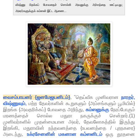
விஷ்ணு பிறக்கப் போவதைச் சொல்லி அவனுக்கு அச்சத்தை ஊட்டியது;
அசுரர்களுக்குக் கம்ஸன் இட்ட ஆணை...
வைசம்பாயனர் {ஜனமேஜயனிடம்}
, "தெய்வீக முனிவரான
நாரதர்,
விஷ்ணுவும்,
மற்ற தேவர்களின் கூறுகளும் {அம்சங்களும் பூமியில்}
இறங்க {அவதரிக்கப்} போவதை அறிந்து,
கம்ஸனுக்கு
நேரப்போகும்
மரணத்தைச் சொல்ல மதுரா நகருக்குச் சென்றார்.(1)
முனிவர்களில் முதன்மையான அவர், தேவலோகத்தில் இருந்து
இறங்கி, மதுராவின் நந்தவனத்தை {உபவனத்தை / புறநகரை}
அடைந்து,
உக்ரசேனனின் மகனான கம்ஸனிடம்
ஒரு தூதனை