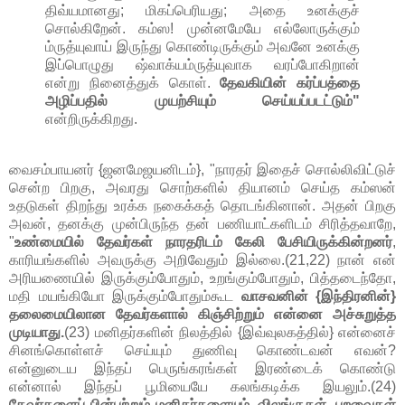
திவ்யமானது; மிகப்பெரியது; அதை உனக்குச்
சொல்கிறேன். கம்ஸ! முன்னமேயே எல்லோருக்கும்
ம்ருத்யுவாய் இருந்து கொண்டிருக்கும் அவனே உனக்கு
இப்பொழுது ஷ்வாக்யம்ருத்யுவாக வரப்போகிறான்
என்று நினைத்துக் கொள்.
தேவகியின் கர்ப்பத்தை
அழிப்பதில் முயற்சியும் செய்யப்படட்டும்"
என்றிருக்கிறது.
வைசம்பாயனர் {ஜனமேஜயனிடம்}, "நாரதர் இதைச் சொல்லிவிட்டுச்
சென்ற பிறகு, அவரது சொற்களில் தியானம் செய்த கம்ஸன்
உதடுகள் திறந்து உரக்க நகைக்கத் தொடங்கினான். அதன் பிறகு
அவன், தனக்கு முன்பிருந்த தன் பணியாட்களிடம் சிரித்தவாறே,
"
உண்மையில் தேவர்கள் நாரதரிடம் கேலி பேசியிருக்கின்றனர்
,
காரியங்களில் அவருக்கு அறிவேதும் இல்லை.(21,22) நான் என்
அரியணையில் இருக்கும்போதும், உறங்கும்போதும், பித்தடைந்தோ,
மதி மயங்கியோ இருக்கும்போதும்கூட
வாசவனின் {இந்திரனின்}
தலைமையிலான தேவர்களால் கிஞ்சிற்றும் என்னை அச்சுறுத்த
முடியாது.
(23) மனிதர்களின் நிலத்தில் {இவ்வுலகத்தில்} என்னைச்
சினங்கொள்ளச் செய்யும் துணிவு கொண்டவன் எவன்?
என்னுடைய இந்தப் பெருங்கரங்கள் இரண்டைக் கொண்டு
என்னால் இந்தப் பூமியையே கலங்கடிக்க இயலும்.(24)
தேவர்களைப் பின்பற்றும் மனிதர்களையும், விலங்குகள், பறவைகள்