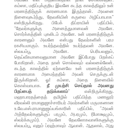
கம்ஸா, மதிப்புக்குறிய இவனே கடந்த காலத்திலும் உன்
மரணத்திற்குக் காரணமாக இருந்தான். அவனை
நினைவுகூர்ந்து, தேவகியின் கருவை அழிப்பாயாக"
என்றிருக்கிறது. பிபேக் திப்ராயின் பதிப்பில்,
"தேவர்களுக்கு அனைத்துமானவன் அவனே.
சொர்க்கத்தின் புகலிடம் அவனே. உன் மரணத்திற்குக்
காரணனும் அவனே என்பது தேவர்களின் பரம
ரகசியமாகும். உயர்ந்தவற்றில் உயர்ந்தவன் அவனே.
ஸ்வயம்பூ அவனே. பெரியவனும்,
தெய்வீகமானவனுமான அவனே இப்போது பிறக்கப்
போகிறான். அதை நான் சொல்லவும் வல்லனல்லேன்.
கடந்த காலத்தில் ஏற்கனவே உன் மரணத்திற்குக்
காரணமாக அமைந்ததில் அவன் செருக்குடன்
இருக்கிறான். ஓ! கம்ஸா, அதை நினைவில்
கொள்வாயாக.
நீ முயற்சி செய்தால் அவனது
பிறப்பைத் தடுக்கலாம்
" என்றிருக்கிறது.
மஹாபாரதத்தைத் தமிழில் பதிப்பித்த மணலூர்
வீரவல்லி ராமானுஜாச்சாரியர் அவர்களின் மருமகனான
உ.வே.எஸ்.ராமானுஜய்யங்காரின் பதிப்பில், "அவன்
அத்தேவர்களுக்குப் பரமும், அபரமும், (மோக்ஷமும்,
ஸ்வர்க்கமும்). அவனே தேவலோகவாஸிகளுக்கு
ஸ்வயம்பூ எனும் ப்ரஹ்மாவும் ஆவான். ஆதலால், அது