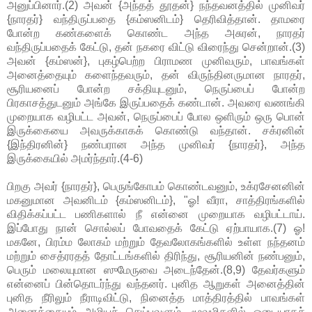
அனுப்பினார்.(2) அவன் {அந்தத் தூதன்} நந்தவனத்தில் முனிவர்
{நாரதர்} வந்திருப்பதை {கம்ஸனிடம்} தெரிவித்தான். தாமரை
போன்ற கண்களைக் கொண்ட அந்த அசுரன், நாரதர்
வந்திருப்பதைக் கேட்டு, தன் நகரை விட்டு விரைந்து சென்றான்.(3)
அவன் {கம்ஸன்}, புகழ்பெற்ற பிராமண முனிவரும், பாவங்கள்
அனைத்தையும் களைந்தவரும், தன் விருந்தினருமான நாரதர்,
சூரியனைப் போன்ற சக்தியுடனும், நெருப்பைப் போன்ற
பிரகாசத்துடனும் அங்கே இருப்பதைக் கண்டான். அவரை வணங்கி
முறையாக வழிபட்ட அவன், நெருப்பைப் போல ஒளிரும் ஒரு பொன்
இருக்கையை அவருக்காகக் கொண்டு வந்தான். சக்ரனின்
{இந்திரனின்} நண்பரான அந்த முனிவர் {நாரதர்}, அந்த
இருக்கையில் அமர்ந்தார்.(4-6)
பிறகு அவர் {நாரதர்}, பெருங்கோபம் கொண்டவனும், உக்ரசேனனின்
மகனுமான அவனிடம் {கம்ஸனிடம்}, "ஓ! வீரா, சாத்திரங்களில்
விதிக்கப்பட்ட பணிகளால் நீ என்னை முறையாக வழிபட்டாய்.
இப்போது நான் சொல்லப் போவதைக் கேட்டு ஏற்பாயாக.(7) ஓ!
மகனே, பிரம்ம லோகம் மற்றும் தேவலோகங்களில் உள்ள நந்தனம்
மற்றும் சைத்ரரதத் தோட்டங்களில் திரிந்து, சூரியனின் நண்பனும்,
பெரும் மலையுமான ஸுமேருவை அடைந்தேன்.(8,9) தேவர்களும்
என்னைப் பின்தொடர்ந்து வந்தனர். புனித ஆறுகள் அனைத்தின்
புனித நீரிலும் நீராடிவிட்டு, நினைத்த மாத்திரத்தில் பாவங்கள்
அனைத்தையும் அழியச் செய்பவளும், மூவழிகளில் ஓடையாகச்