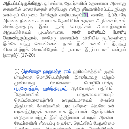
அறியப்பட்டிருக்கிறது.
ஓ! கம்ஸா, தேவர்களின் தேவனான அவனது
கைகளில் மரணத்தைச் சந்திப்பது என்று தீர்மானிக்கப்பட்டிருப்பது
உனக்குப் பெருமை சேர்க்கும் காரியமாகும்
[1]
. எனவே, இப்போதே
அவனை நினைவுகூர்வாயாக. தேவகியின் கருவை அழிக்கவும், உன்
செல்வத்தையும், இன்ப நுகர் பொருட்கள் அனைத்தையும்
அனுபவிக்கவும் முயல்வாயாக.
நான் உன்னிடம் பேரன்பு
கொண்டிருப்பதால்,
ஸுமேரு மலையின் உச்சியில் நடந்தவற்றை
இங்கே வந்து சொன்னேன். நான் இனி உன்னிடம் இருந்து
விடைபெற்றுக் கொள்கிறேன். நீ நலமாக இருப்பாயாக" என்றார்
{நாரதர்}".(17-20)
[1] {
தேசிராஜு ஹனுமந்த ராவ்
ஹரிவம்சத்தின் முதல்
பர்வத்தை மொழிபெயர்த்தார். இரண்டாவது மற்றும்
மூன்றாவது பர்வங்களை மொழிபெயர்த்த}
புருஷோத்தம், ஹரிந்திரநாத்
ஆகியோரின் பதிப்பில்,
"தேவர்களின் பாதுகாவலனாகவும்,
தெய்வீகமானவற்றின் உறைவிடமாகவும் அவனே
இருப்பான். தேவர்களின் பரம புதிரான அவனே உன்
மரணத்திற்குக் காரணமாக இருப்பான். தேவர்களின்
விடுதலை மற்றும் இன்பத்திற்கான பொருள் அவனே.
தேவர்களின் ஸ்வயம்பு அவனே. தெய்வீகப் பேருண்மை
அவனே என அதனால்தான் நான் சொல்கிறேன்.