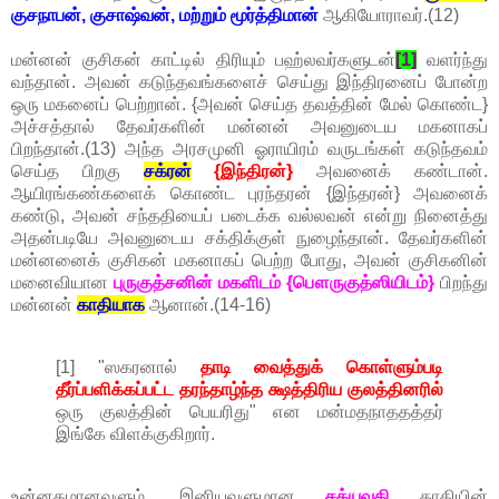
குசநாபன், குசாஷ்வன், மற்றும் மூர்த்திமான்
ஆகியோராவர்.(12)
மன்னன் குசிகன் காட்டில் திரியும் பஹ்லவர்களுடன்
[1]
வளர்ந்து
வந்தான். அவன் கடுந்தவங்களைச் செய்து இந்திரனைப் போன்ற
ஒரு மகனைப் பெற்றான். {அவன் செய்த தவத்தின் மேல் கொண்ட}
அச்சத்தால் தேவர்களின் மன்னன் அவனுடைய மகனாகப்
பிறந்தான்.(13) அந்த அரசமுனி ஓராயிரம் வருடங்கள் கடுந்தவம்
செய்த பிறகு
சக்ரன்
{இந்திரன்}
அவனைக் கண்டான்.
ஆயிரங்கண்களைக் கொண்ட புரந்தரன் {இந்தரன்} அவனைக்
கண்டு, அவன் சந்ததியைப் படைக்க வல்லவன் என்று நினைத்து
அதன்படியே அவனுடைய சக்திக்குள் நுழைந்தான். தேவர்களின்
மன்னனைக் குசிகன் மகனாகப் பெற்ற போது, அவன் குசிகனின்
மனைவியான
புருகுத்சனின் மகளிடம் {பௌருகுத்ஸியிடம்}
பிறந்து
மன்னன்
காதியாக
ஆனான்.(14-16)
[1] "ஸகரனால்
தாடி வைத்துக் கொள்ளும்படி
தீர்ப்பளிக்கப்பட்ட தரந்தாழ்ந்த க்ஷத்திரிய குலத்தினரில்
ஒரு குலத்தின் பெயரிது" என மன்மதநாததத்தர்
இங்கே விளக்குகிறார்.
உன்னதமானவளும், இனியவளுமான
சத்யவதி
காதியின்