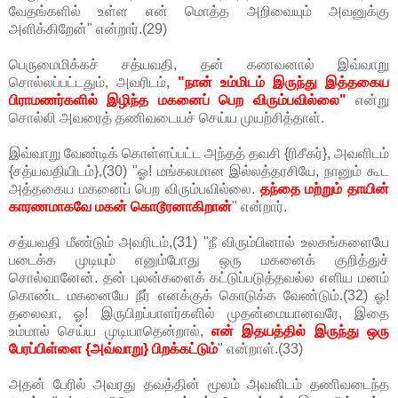
வேதங்களில் உள்ள என் மொத்த அறிவையும் அவனுக்கு
அளிக்கிறேன்" என்றார்.(29)
பெருமைமிக்கச் சத்யவதி, தன் கணவனால் இவ்வாறு
சொல்லப்பட்டதும், அவரிடம்,
"நான் உம்மிடம் இருந்து இத்தகைய
பிராமணர்களில் இழிந்த மகனைப் பெற விரும்பவில்லை"
என்று
சொல்லி அவரைத் தணிவடையச் செய்ய முயற்சித்தாள்.
இவ்வாறு வேண்டிக் கொள்ளப்பட்ட அந்தத் தவசி {ரிசீகர்}, அவளிடம்
{சத்யவதியிடம்},(30) "ஓ! மங்கலமான இல்லத்தரசியே, நானும் கூட
அத்தகைய மகனைப் பெற விரும்பவில்லை.
தந்தை மற்றும் தாயின்
காரணமாகவே மகன் கொடூரனாகிறான்
" என்றார்.
சத்யவதி மீண்டும் அவரிடம்,(31) "நீ விரும்பினால் உலகங்களையே
படைக்க முடியும் எனும்போது ஒரு மகனைக் குறித்துச்
சொல்வானேன். தன் புலன்களைக் கட்டுப்படுத்தவல்ல எளிய மனம்
கொண்ட மகனையே நீர் எனக்குக் கொடுக்க வேண்டும்.(32) ஓ!
தலைவா, ஓ! இருபிறப்பாளர்களில் முதன்மையானவரே, இதை
உம்மால் செய்ய முடியாதென்றால்,
என் இதயத்தில் இருந்து ஒரு
பேரப்பிள்ளை {அவ்வாறு} பிறக்கட்டும்
" என்றாள்.(33)
அதன் பேரில் அவரது தவத்தின் மூலம் அவளிடம் தணிவடைந்த