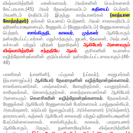
விஷ்வாமித்ரரின் மகன்களாவர். அவர்களின் பெயர்களைக்
கேட்பாயாக.(45) அவர் தேவஷ்ரவையிடம்
கதியைப்
பெற்றார்,
அவனிடம் {கதியிடம்} இருந்து காத்யானர்கள்
{காத்யான
கோத்ரத்தார்}
தங்கள் பெயரைப் பெற்றனர். அவல் சாலாவதியிடம்
ஹிரண்யாக்ஷனையும், ரேணுவிடம் {ரேணுமதியிடம்} ரேணுமானையும்
பெற்றார்.
ஸாங்கிருதி, காலவர், முத்கலர்
ஆகியோரும்
நன்கறியப்பட்டவர்கள். மதுச்சந்தரும், ஜயன், தேவலன், அஷ்டகன்,
கச்சபன் மற்றும் புரிதன் {ஹாரிதன்}
ஆகியோர் அனைவரும்
விஷ்வாமித்ரரின் சந்ததியே ஆவர்.
குசிகனின் உயரான்ம
வழித்தோன்றல்களின் குடும்பங்கள் நன்கறியப்பட்டவையாகும்.(46-
48)
பாணிகள் {பாணினி}, பப்ருகள் {பப்ரவர்}, கரஜபார்கள்
{த்யானாஜப்யர்}
ஆகியோர் தேவராதனின் வழித்தோன்றல்களாவர்.
சாலங்காயனர்கள், பாஷ்கலர்கள், லோஹிதர்கள், யமதூதர்கள்,
காரீஷவர்கள், ஸௌஷ்ருதர்கள், ஸைந்தவாயனர்கள் ஆகியோர்
அனைவரும்
கௌசிகரின் வழித்தோன்றல்களாவர்.
தேவலர்கள்,
ரேணுக்கள் ஆகியோர் ரேணுகையின் பேரர்களாவர். யாஜ்ஞவல்கியர்,
அகமர்ஷணர், உடும்பரர் {ஔதும்பரர்}, அபிக்லானனர் {அபிஷ்ணர்},
தாரகாயனர், சுஞ்சுலர் ஆகியோர் ஸாலவதி மற்றும் ஹிரண்யக்ஷனின்
பேரப்பிள்ளைகளாவர். ஸாங்கிருத்யர், காலவர், பாதராயணர்
ஆகியோரும், பிறரும், நுண்ணறிவுமிக்க விஷ்வாமித்ரரின்