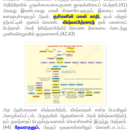
அறிந்தோரில் முதன்மையனவருமான ஜமதக்னியைப் பெற்றார்.(41)
அவரது இரண்டாவது மகன் சிசுனசேபஹரும், இளைய மகன்
சுனஹபுச்சஹரும் ஆவர்.
குசிகனின் மகன் காதி,
தபம் மற்றும்
தற்பாட்டின் குணம் கொண்ட
விஷ்வாமித்ரரைத்
தன் மகனாகப்
பெற்றான். அவர் {விஷ்வாமித்ரர்} பிராமண நிலையை அடைந்து
முனிவரெழுவரில் ஒருவரானார்.(42,43)
அற ஆன்மாவான விஷ்வாமித்ரர், விஷ்வரதன் என்ற பெயரிலும்
அழைக்கப்பட்டார். பிருகுவின் ஆதரவினால் அவர் {விஷ்வாமித்ரர்},
தம் குலத்தைப் பெருக்குபவராகக் கௌசிகனில் இருந்து பிறந்தார்.
(44)
தேவராதனும்,
பிறரும் மூவுலகங்களிலும் கொண்டாடப்பட்ட