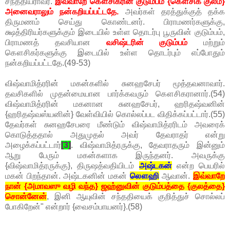
சந்ததியராவர்.
இவ்வாறே கௌசிகரின் குடும்பம் {கௌசிக குலம்}
அனைவராலும் நன்கறியப்பட்டதே.
அவர்கள் தரத்துக்குத் தக்க
திருமணம் செய்து கொண்டனர். பிராமணர்களுக்கு,
க்ஷத்திரியர்களுக்கும் இடையில் உள்ள தொடர்பு பூருவின் குடும்பம்,
பிராமணத் தவசியான
வசிஷ்டரின் குடும்பம்
மற்றும்
கௌசிகர்களுக்கு இடையில் உள்ள தொடர்பும் எப்போதும்
நன்கறியப்பட்டதே.(49-53)
விஷ்வாமித்ரரின் மகன்களில் சுனஹசேபர் மூத்தவனாவார்.
தவசிகளில் முதன்மையான பார்க்கவரும் கௌசிகரானார்.(54)
விஷ்வாமித்ரரின் மகனான சுனஹசேபர், ஹரிதஷ்வனின்
{ஹரிதஷ்வஸ்யனின்} வேள்வியில் கொல்லப்பட விதிக்கப்பட்டார்.(55)
தேவர்கள் சுனஹசேபரை மீண்டும் விஷ்வாமித்ரரிடம் அவரைக்
கொடுத்ததால் அதுமுதல் அவர் தேவராதர் என்று
அழைக்கப்பட்டார்
[3]
. விஷ்வாமித்ரருக்கு, தேவராதரும் இன்னும்
ஆறு பேரும் மகன்களாக இருந்தனர். அவருக்கு
{விஷ்வாமித்ரருக்கு}, திருஷத்வதியிடம்
அஷ்டகன்
என்ற பெயரில்
மகன் பிறந்தான். அஷ்டகனின் மகன்
லௌஹி
ஆவான்.
இவ்வாறே
நான் {அமாவஸு வழி வந்த} ஜஹ்னுவின் குடும்பத்தை {குலத்தை}
சொன்னேன்
, இனி ஆயுவின் சந்ததியைக் குறித்துச் சொல்லப்
போகிறேன்" என்றார் {வைசம்பாயனர்}.(58)