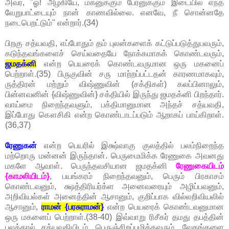
அவர், "ஓ! அழகியே, மகனுக்கும் பேரனுக்கும் இடையில் எந்த
வேறுபாட்டையும் நான் காணவில்லை. எனவே, நீ சொன்னதே
நடைபெறட்டும்" என்றார்.(34)
பிறகு சத்யவதி, எப்போதும் தம் புலன்களைக் கட்டுப்படுத்துபவரும்,
கடுந்தவங்களைச் செய்வதையே நோக்கமாகக் கொண்டவரும்,
ஜமதக்னி
என்ற பெயரைக் கொண்டவருமான ஒரு மகனைப்
பெற்றாள்.(35) பிருகுவின் சரு மாற்றப்பட்டதன் காரணமாகவும்,
ருத்திரன் மற்றும் விஷ்ணுவின் (சக்திகள்) கலப்பினாலும்,
பின்னவனின் {விஷ்ணுவின்} சக்தியில் இருந்து ஜமதக்னி பிறந்தார்.
வாய்மை நிறைந்தவளும், பக்திமானுமான அந்தச் சத்யவதி,
இப்போது கௌசிகி என்ற கொண்டாடப்படும் ஆறாகப் பாய்கிறாள்.
(36,37)
ரேணுகன்
என்ற பெயரில் இக்ஷ்வாகு குலத்தில் பலம்நிறைந்த
மற்றொரு மன்னன் இருந்தான். பெருமைமிக்க ரேணுகை அவனது
மகளே ஆவாள். பெருந்தவசியான ஜமதக்னி
ரேணுகையிடம்
{காமலியிடம்}
, பயங்கரம் நிறைந்தவனும், பெரும் பிரகாசம்
கொண்டவனும், க்ஷத்திரியர்க்ள அனைவரையும் அழிப்பவனும்,
அறிவியல்கள் அனைத்தின் ஆசானும், குறிப்பாக வில்லறிவியலில்
ஆசானும்,
ராமன் {பரசுராமன்}
என்ற பெயரைக் கொண்டவனுமான
ஒரு மகனைப் பெற்றாள்.(38-40) இவ்வாறு ரிசீகர் தமது தபத்தின்
பலத்தால் சத்யவதியிடம், பெருஞ்சிறப்புமிக்கவரும், வேதங்களை