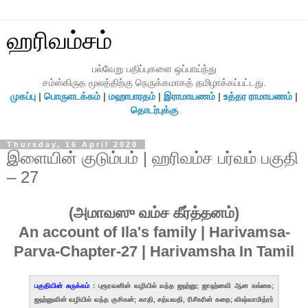
ஹரிவம்சம்
பல்வேறு பதிப்புகளை ஒப்பாய்ந்து
சம்ஸ்கிருத மூலத்திற்கு நெருக்கமாகத் தமிழாக்கப்பட்டது.
முகப்பு
|
பொருளடக்கம்
|
மஹாபாரதம்
|
இராமாயணம்
|
உத்தர ராமாயணம்
|
தொடர்புக்கு
Thursday, 16 April 2020
இளையின் குடும்பம் | ஹரிவம்ச பர்வம் பகுதி
– 27
(அமாவஸு வம்ச கீர்த்தனம்)
An account of Ila's family | Harivamsa-
Parva-Chapter-27 | Harivamsha In Tamil
பகுதியின் சுருக்கம் :
புரூரவனின் வழியில் வந்த ஜஹ்னு; ஜாஹ்னவி ஆன கங்கை;
ஜஹ்னுவின் வழியில் வந்த குசிகன்; காதி, சத்யவதி, ரிசீகரின் கதை; விஷ்வாமித்ரர்