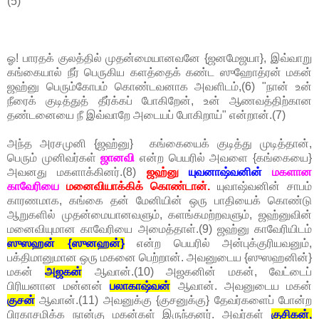
(5)
ஓ! பாரதக் குலத்தில் முதன்மையானவனே {ஜனமேஜயா}, இவ்வாறு
கங்கையால் நீர் பெருகிய களத்தைக் கண்ட ஸுஹோத்ரன் மகன்
ஜஹ்னு பெரும்கோபம் கொண்டவனாக அவளிடம்,(6) "நான் உன்
நீரைக் குடித்துத் தீர்க்கப் போகிறேன், உன் ஆணவத்திற்கான
தண்டனையை நீ இவ்வாறே அடையப் போகிறாய்" என்றான்.(7)
அந்த அரசமுனி {ஜஹ்னு} கங்கையைக் குடித்து முடித்தான்,
பெரும் முனிவர்கள்
ஜானவி
என்ற பெயரில் அவளை {கங்கையை}
அவனது மகளாக்கினர்.(8)
ஜஹ்னு
யுவனாஷ்வனின்
மகளான
காவேரியை
மனைவியாக்கிக் கொண்டான்.
யுவாஷ்வனின் சாபம்
காரணமாக, கங்கை தன் மேனியின் ஒரு பாதியைக் கொண்டு
ஆறுகளில் முதன்மையானவளும், களங்கமற்றவளும், ஜஹ்னுவின்
மனைவியுமான காவேரியை அமைத்தாள்.(9) ஜஹ்னு காவேரியிடம்
ஸுஸஹன் {ஸுனஹன்}
என்ற பெயரில் அன்புக்குரியவனும்,
பக்திமானுமான ஒரு மகனை பெற்றான். அவனுடைய {ஸுஸஹனின்}
மகன்
அஜகன்
ஆவான்.(10) அஜகனின் மகன், வேட்டைப்
பிரியனான மன்னன்
பலாகாஷ்வன்
ஆவான். அவனுடைய மகன்
குசன்
ஆவான்.(11) அவனுக்கு {குசனுக்கு} தேவர்களைப் போன்ற
பிரகாசமிக்க நான்கு மகன்கள் இருந்தனர். அவர்கள்
குசிகன்,