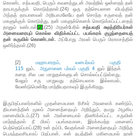
கொண்ட சத்யவதி, பெரும் கவனத்துடன் அவற்றில் ஒன்றைத் தன்
தாயாருக்குக் கொடுத்தாள்.(24) ஒரு தற்செயலான விபத்தில்
அந்தத் தாயானவள் அறியாமலேயே தன் சொந்த சருவைத் தன்
மகளுக்குக் கொடுத்து, தன் மகளுக்கெனக் கொடுக்கப்பட்டதைத்
தானும் உண்டாள்
[2]
.(25) அதன்பேரில்
சத்யவதி க்ஷத்திரியர்கள்
அனைவரையும் கொல்ல விதிக்கப்பட்ட பயங்கரக் குழந்தையைத்
தன் கருவில் கொண்டாள்.
அப்போது அவள் பெரும் பிரகாசத்தில்
ஒளிர்ந்தாள்.(26)
[2]
மஹாபாரதம், வனபர்வம் பகுதி
115
லும்,
அநுசாஸன பர்வம் பகுதி 4
லும் இந்தக்
கதை சில பல மாறுதல்களுடன் சொல்லப்பட்டுள்ளது.
மேலும் சரு மாறுவது தற்செயலாக இல்லாமல்,
வேண்டுமென்றே மாற்றியதாகவும் இருக்கிறது.
இருபிறப்பாளர்களில் முதன்மையான ரிசீகர் அவளைக் கண்டும்,
தியானத்தின் மூலம் அனைத்தையும் அறிந்தும், தமது அழகிய
மனைவியிடம்,(27) உன் அன்னையால் திணிக்கப்பட்ட சருவின்
மாற்றத்தால் நீ மிகப் பயங்கரமான, இரக்கமற்ற மகனைப்
பெற்றெடுப்பாய்.(28) உன் தம்பி, வேதங்கள் அனைத்தையும் அறிந்த
பெருந்தவசியாகப் பிறப்பான். என் தபத்தின் மகிமையால் நான்