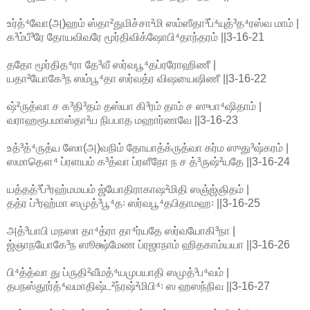
உர்த்⁴வோ(அ)ஹம் ஸ்தா²துமிச்சா²மி ஸம்ஸீதா³ப்⁴யுத்³த⁴ரஸ்வ மாம் |
க³ம்பீ³ரே தோயவிவரே மூர்திவிக்ஷோபி⁴தாந்தரம் ||3-16-21
ததோ மூர்தித⁴ரா தே³வீ ஸர்வபூ⁴தப்ரரோஹிணீ |
யதா²யோகே³ந ஸம்பூ⁴தா ஸர்வத்ர விஷயைஷிணீ ||3-16-22
ஷ்²ருத்வா ச க³தி³தம் தஸ்யா கி³ரம் தாம் ச ஸுபா⁴ஷிதாம் |
வராஹரூபமாஸ்தா²ய நிபபாத மஹார்ணவே ||3-16-23
உத்³த்⁴ருத்ய ஸோ(அ)வநிம் தோயாத்க்ருத்வா கர்ம ஸுது³ஷ்கரம் |
ஸமாதௌ⁴ ப்ரளயம் க³த்வா ப்ரளீநோ ந ச த்³ருஷ்²யதே ||3-16-24
யத்தத்³ப்³ரஹ்மமயம் ஜ்யோதிராகாஷ²மிதி ஸஞ்ஜ்ஞிதம் |
தத்ர ப்³ரஹ்மா ஸமுத்³பூ⁴த꞉ ஸர்வபூ⁴தபிதாமஹ꞉ ||3-16-25
அத்³யாபி மநஸா தா⁴த்ரா தா⁴ர்யதே ஸர்வயோகி³நா |
ஜ்ஞாநயோகே³ந ஸூக்ஷ்மேண ப்ரஜாநாம் ஹிதகாம்யயா ||3-16-26
பி⁴த்த்வா து ப்ருதி²வீமத்⁴யமுபயாதி ஸமுத்³ப⁴வம் |
தபநஸ்தூர்த்⁴வமாதிஷ்ட²ந்ரஷ்²மிபி⁴꞉ ஸ ஹஸந்நிவ ||3-16-27