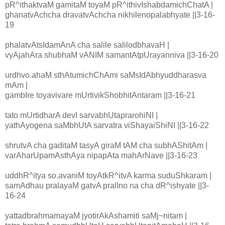
pR^ithaktvaM gamitaM toyaM pR^ithivIshabdamichChatA |
ghanatvAchcha dravatvAchcha nikhilenopalabhyate ||3-16-
19
phalatvAtsIdamAnA cha salile salilodbhavaH |
vyAjahAra shubhaM vANIM samantAtpUrayanniva ||3-16-20
urdhvo.ahaM sthAtumichChAmi saMsIdAbhyuddharasva
mAm |
gambIre toyavivare mUrtivikShobhitAntaram ||3-16-21
tato mUrtidharA devI sarvabhUtaprarohiNI |
yathAyogena saMbhUtA sarvatra viShayaiShiNI ||3-16-22
shrutvA cha gaditaM tasyA giraM tAM cha subhAShitAm |
varAharUpamAsthAya nipapAta mahArNave ||3-16-23
uddhR^itya so.avaniM toyAtkR^itvA karma suduShkaram |
samAdhau pralayaM gatvA pralIno na cha dR^ishyate ||3-
16-24
yattadbrahmamayaM jyotirAkAshamiti saMj~nitam |