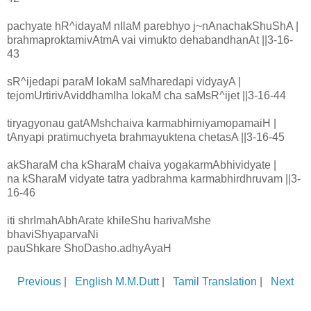
pachyate hR^idayaM nIlaM parebhyo j~nAnachakShuShA |
brahmaproktamivAtmA vai vimukto dehabandhanAt ||3-16-
43
sR^ijedapi paraM lokaM saMharedapi vidyayA |
tejomUrtirivAviddhamIha lokaM cha saMsR^ijet ||3-16-44
tiryagyonau gatAMshchaiva karmabhirniyamopamaiH |
tAnyapi pratimuchyeta brahmayuktena chetasA ||3-16-45
akSharaM cha kSharaM chaiva yogakarmAbhividyate |
na kSharaM vidyate tatra yadbrahma karmabhirdhruvam ||3-
16-46
iti shrImahAbhArate khileShu harivaMshe
bhaviShyaparvaNi
pauShkare ShoDasho.adhyAyaH
Previous
|
English M.M.Dutt
|
Tamil Translation
|
Next