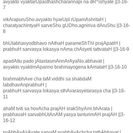
avyakto vyaktarUpasthashcharannapi na dR^ishyate ||3-16-
7
vikArapuruSho.avyakto hyarUpI rUpamAshritaH |
charatyachintyaH sarveShu gUDho.agniriva dAruShu ||3-16-
8
bhUtabhavyodbhavo nAthaH parameShThI prajApatiH |
prabhuH sarvasya lokasya nAma chAsyeti tattvataH ||3-16-9
apadAttu pado jAtastasmAnnArAyaNo.abhavat |
avyakto vyaktimApanno brahmayogena kAmataH ||3-16-10
brahmabhAve cha taM viddhi sa shabdaM
labdhavAnprabhuH |
prabhuH sarvasya lokasya sthAvarasyetarasya cha ||3-16-
11
ahaM tviti sa hovAcha prajAH srakShyAmi bhArata |
prabhavaH sarvabhUtAnAM yasya tanturimAH prajAH ||3-
16-12
svAbhAvAjjAyate sarvaM svabhAvAchcha tathAbhavat |