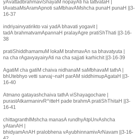
yAvattadbrahmaviShayaM nopayAti ha tattvataH |
tAvatsaMsAramApnoti saMbhavAMshcha punaH punaH ||3-
16-37
indriyairvyatirikto vai yadA bhavati yogavit |
tadA brahmatvamApannaH pralayAgre pratiShThati ||3-16-
38
pratiShiddhamamuM lokaM brahmavAn sa bhavatyuta |
na cha rAgavyayairyAti na cha sajjati karhichit ||3-16-39
AgatiM cha gatiM chaiva nidhanaM saMbhavaM tathA |
bhUtebhyo vetti sarvaj~naH parAM siddhimupAgataH ||3-
16-40
Atmano gatayashchaiva tathA viShayagochare |
purastAtkarmanirvR^itteH pade brahmA pratiShThitaH ||3-
16-41
chittagranthIMshcha manasA rundhyAtpUrvAshcha
yAtanAH |
bhidyamAnAH pralobhena vAyubhinnamivArNavam ||3-16-
42