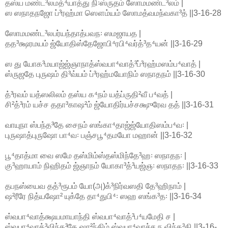
தஸ்ய மண்ட³லமத்⁴யாத்து நி꞉ஸ்ருதம் ஸோமமண்ட³லம் |
ஸ ஸநாதநஜோ ப்³ரஹ்மா ஸௌம்யம் ஸோமத்வமந்வகா³த் ||3-16-28
ஸோமமண்ட³லபர்யந்தாத்பவந꞉ ஸமஜாயத |
தத³க்ஷரமயம் ஜ்யோதிஸ்தேஜோபி⁴ரபி⁴வர்த்³த⁴யன் ||3-16-29
ஸ து யோக³மயாஜ்ஜ்ஞாநாத்ஸ்வபா⁴வாத்³ப்³ரஹ்மஸம்ப⁴வாத் |
ஸ்ருஜதே புருஷம் தி³வ்யம் ப்³ரஹ்மயோநிம் ஸநாதநம் ||3-16-30
த்³ரவம் யத்ஸலிலம் தஸ்ய க⁴நம் யத்ப்ருதி²வீ ப⁴வத் |
சி²த்³ரம் யச்ச ததா³காஷ²ம் ஜ்யோதிர்யச்சக்ஷுரேவ தத் ||3-16-31
வாயுநா ஸ்பந்த³தே சைநம் ஸங்கா⁴தாஜ்ஜ்யோதிஸம்ப⁴வ꞉ |
புருஷாத்புருஷோ பா⁴வ꞉ பஞ்சபூ⁴தமயோ மஹான் ||3-16-32
பூ⁴தாத்மா வை ஸமே தஸ்மிம்ஸ்தஸ்மிந்தே³ஹ꞉ ஸநாதந꞉ |
கு³ஹாயாம் நிஹிதம் ஜ்ஞாநம் யோகா³த்³யஜ்ஞ꞉ ஸநாதந꞉ ||3-16-33
தபநஸ்யைவ தத்³ரூபம் யோ(அ)க்³நிர்வஸதி தே³ஹிநாம் |
ஷ²ரீரே நித்யஷோ² யுக்தே தா⁴துபி⁴꞉ ஸஹ ஸங்க³த꞉ ||3-16-34
ஸ்வபா⁴வாத்க்ஷயமாயாந்தி ஸ்வபா⁴வாத்³ப⁴யமேதி ச |
ஸ்வபா⁴வாத்³விந்த³தே ஷா²ந்திம் ஸ்வபா⁴வாச்ச ந விந்த³தி ||3-16-