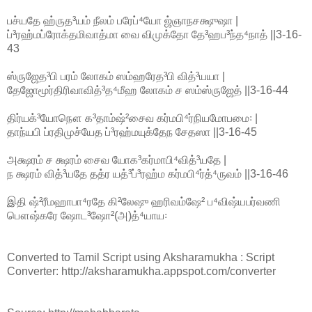
பச்யதே ஹ்ருத³யம் நீலம் பரேப்⁴யோ ஜ்ஞாநசக்ஷுஷா |
ப்³ரஹ்மப்ரோக்தமிவாத்மா வை விமுக்தோ தே³ஹப³ந்த⁴நாத் ||3-16-
43
ஸ்ருஜேத³பி பரம் லோகம் ஸம்ஹரேத³பி வித்³யயா |
தேஜோமூர்திரிவாவித்³த⁴மீஹ லோகம் ச ஸம்ஸ்ருஜேத் ||3-16-44
திர்யக்³யோநௌ க³தாம்ஷ்²சைவ கர்மபி⁴ர்நியமோபமை꞉ |
தாந்யபி ப்ரதிமுச்யேத ப்³ரஹ்மயுக்தேந சேதஸா ||3-16-45
அக்ஷரம் ச க்ஷரம் சைவ யோக³கர்மாபி⁴வித்³யதே |
ந க்ஷரம் வித்³யதே தத்ர யத்³ப்³ரஹ்ம கர்மபி⁴ர்த்⁴ருவம் ||3-16-46
இதி ஷ்²ரீமஹாபா⁴ரதே கி²லேஷு ஹரிவம்ஷே² ப⁴விஷ்யபர்வணி
பௌஷ்கரே ஷோட³ஷோ²(அ)த்⁴யாய꞉
Converted to Tamil Script using Aksharamukha : Script
Converter: http://aksharamukha.appspot.com/converter