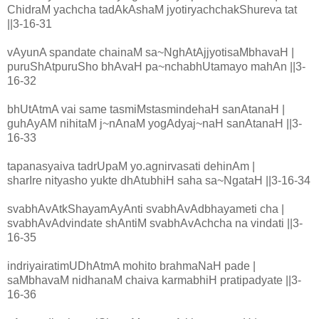
ChidraM yachcha tadAkAshaM jyotiryachchakShureva tat
||3-16-31
vAyunA spandate chainaM sa~NghAtAjjyotisaMbhavaH |
puruShAtpuruSho bhAvaH pa~nchabhUtamayo mahAn ||3-
16-32
bhUtAtmA vai same tasmiMstasmindehaH sanAtanaH |
guhAyAM nihitaM j~nAnaM yogAdyaj~naH sanAtanaH ||3-
16-33
tapanasyaiva tadrUpaM yo.agnirvasati dehinAm |
sharIre nityasho yukte dhAtubhiH saha sa~NgataH ||3-16-34
svabhAvAtkShayamAyAnti svabhAvAdbhayameti cha |
svabhAvAdvindate shAntiM svabhAvAchcha na vindati ||3-
16-35
indriyairatimUDhAtmA mohito brahmaNaH pade |
saMbhavaM nidhanaM chaiva karmabhiH pratipadyate ||3-
16-36