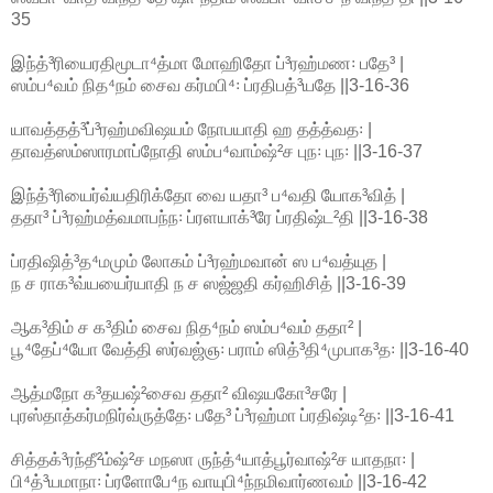
35
இந்த்³ரியைரதிமூடா⁴த்மா மோஹிதோ ப்³ரஹ்மண꞉ பதே³ |
ஸம்ப⁴வம் நித⁴நம் சைவ கர்மபி⁴꞉ ப்ரதிபத்³யதே ||3-16-36
யாவத்தத்³ப்³ரஹ்மவிஷயம் நோபயாதி ஹ தத்த்வத꞉ |
தாவத்ஸம்ஸாரமாப்நோதி ஸம்ப⁴வாம்ஷ்²ச புந꞉ புந꞉ ||3-16-37
இந்த்³ரியைர்வ்யதிரிக்தோ வை யதா³ ப⁴வதி யோக³வித் |
ததா³ ப்³ரஹ்மத்வமாபந்ந꞉ ப்ரளயாக்³ரே ப்ரதிஷ்ட²தி ||3-16-38
ப்ரதிஷித்³த⁴மமும் லோகம் ப்³ரஹ்மவான் ஸ ப⁴வத்யுத |
ந ச ராக³வ்யயைர்யாதி ந ச ஸஜ்ஜதி கர்ஹிசித் ||3-16-39
ஆக³திம் ச க³திம் சைவ நித⁴நம் ஸம்ப⁴வம் ததா² |
பூ⁴தேப்⁴யோ வேத்தி ஸர்வஜ்ஞ꞉ பராம் ஸித்³தி⁴முபாக³த꞉ ||3-16-40
ஆத்மநோ க³தயஷ்²சைவ ததா² விஷயகோ³சரே |
புரஸ்தாத்கர்மநிர்வ்ருத்தே꞉ பதே³ ப்³ரஹ்மா ப்ரதிஷ்டி²த꞉ ||3-16-41
சித்தக்³ரந்தீ²ம்ஷ்²ச மநஸா ருந்த்⁴யாத்பூர்வாஷ்²ச யாதநா꞉ |
பி⁴த்³யமாநா꞉ ப்ரளோபே⁴ந வாயுபி⁴ந்நமிவார்ணவம் ||3-16-42