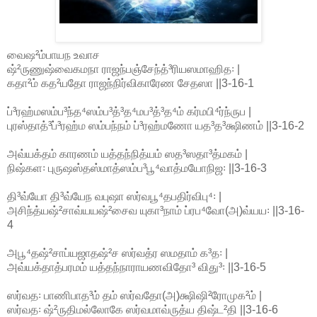
வைஷ²ம்பாயந உவாச
ஷ்²ருணுஷ்வைகமநா ராஜந்பஞ்சேந்த்³ரியஸமாஹித꞉ |
கதா²ம் கத²யதோ ராஜந்நிர்விகாரேண சேதஸா ||3-16-1
ப்³ரஹ்மஸம்ப³ந்த⁴ஸம்ப³த்³த⁴மப³த்³த⁴ம் கர்மபி⁴ர்ந்ருப |
புரஸ்தாத்³ப்³ரஹ்ம ஸம்பந்நம் ப்³ரஹ்மணோ யத³த³க்ஷிணம் ||3-16-2
அவ்யக்தம் காரணம் யத்தந்நித்யம் ஸத³ஸதா³த்மகம் |
நிஷ்கள꞉ புருஷஸ்தஸ்மாத்ஸம்ப³பூ⁴வாத்மயோநிஜ꞉ ||3-16-3
தி³வ்யோ தி³வ்யேந வபுஷா ஸர்வபூ⁴தபதிர்விபு⁴꞉ |
அசிந்த்யஷ்²சாவ்யயஷ்²சைவ யுகா³நாம் ப்ரப⁴வோ(அ)வ்யய꞉ ||3-16-
4
அபூ⁴தஷ்²சாப்யஜாதஷ்²ச ஸர்வத்ர ஸமதாம் க³த꞉ |
அவ்யக்தாத்பரமம் யத்தந்நாராயணவிதோ³ விது³꞉ ||3-16-5
ஸர்வத꞉ பாணிபாத³ம் தம் ஸர்வதோ(அ)க்ஷிஷி²ரோமுக²ம் |
ஸர்வத꞉ ஷ்²ருதிமல்லோகே ஸர்வமாவ்ருத்ய திஷ்ட²தி ||3-16-6