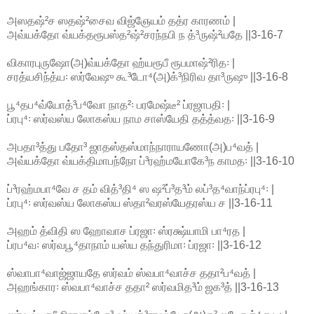
அஸதஷ்²ச ஸதஷ்²சைவ விஜ்ஞேயம் தத்ர காரணம் |
அவ்யக்தோ வ்யக்தரூபஸ்த²ஷ்²சரந்நபி ந த்³ருஷ்²யதே ||3-16-7
விகாரபுருஷோ(அ)வ்யக்தோ ஹ்யரூபீ ரூபமாஷ்²ரித꞉ |
சரத்யசிந்த்ய꞉ ஸர்வேஷு கூ³டோ⁴(அ)க்³நிரிவ தா³ருஷு ||3-16-8
பூ⁴தப⁴வ்யோத்³ப⁴வோ நாத²꞉ பரமேஷ்டீ² ப்ரஜாபதி꞉ |
ப்ரபு⁴꞉ ஸர்வஸ்ய லோகஸ்ய நாம சாஸ்யேதி தத்த்வத꞉ ||3-16-9
அபதா³த்து பதோ³ ஜாதஸ்தஸ்மாந்நாராயணோ(அ)ப⁴வத் |
அவ்யக்தோ வ்யக்திமாபந்நோ ப்³ரஹ்மயோகே³ந காமத꞉ ||3-16-10
ப்³ரஹ்மபா⁴வே ச தம் வித்³தி⁴ ஸ ஷ²ப்³த³ம் லப்³த⁴வாந்ப்ரபு⁴꞉ |
ப்ரபு⁴꞉ ஸர்வஸ்ய லோகஸ்ய ஸ்தா²வரஸ்யேதரஸ்ய ச ||3-16-11
அஹம் த்விதி ஸ ஹோவாச ப்ரஜா꞉ ஸ்ரக்ஷ்யாமி பா⁴ரத |
ப்ரப⁴வ꞉ ஸர்வபூ⁴தாநாம் யஸ்ய தந்துரிமா꞉ ப்ரஜா꞉ ||3-16-12
ஸ்வாபா⁴வாஜ்ஜாயதே ஸர்வம் ஸ்வபா⁴வாச்ச ததா²ப⁴வத் |
அஹங்கார꞉ ஸ்வபா⁴வாச்ச ததா² ஸர்வமித³ம் ஜக³த் ||3-16-13