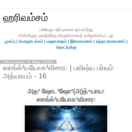
ஹரிவம்சம்
பல்வேறு பதிப்புகளை ஒப்பாய்ந்து
சம்ஸ்கிருத மூலத்திற்கு நெருக்கமாகத் தமிழாக்கப்பட்டது.
முகப்பு
|
பொருளடக்கம்
|
மஹாபாரதம்
|
இராமாயணம்
|
உத்தர ராமாயணம்
|
தொடர்புக்கு
Thursday, 6 May 2021
ஸாங்க்²யயோக³விசார꞉ | பவிஷ்ய பர்வம்
அத்யாயம் - 16
அத² ஷோட³ஷோ²(அ)த்⁴யாய꞉
ஸாங்க்²யயோக³விசார꞉