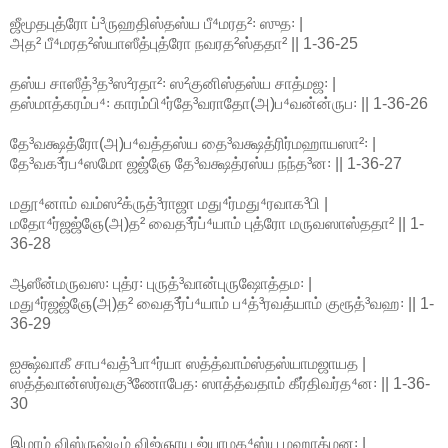
ஜீமூதபுத்ரோ ப்³ருஹதிஸ்தஸ்ய பீ⁴மரத²꞉ ஸுத꞉ |
அத² பீ⁴மரத²ஸ்யாஸீத்புத்ரோ நவரத²ஸ்ததா² || 1-36-25
தஸ்ய சாஸீத்³த³ஸ²ரதா²꞉ ஸ²குனிஸ்தஸ்ய சாத்மஜ꞉ |
தஸ்மாத்கரம்ப⁴꞉ காரம்பி⁴ர்தே³வராதோ(அ)ப⁴வன்ன்ருப꞉ || 1-36-26
தே³வக்ஷத்ரோ(அ)ப⁴வத்தஸ்ய தை³வக்ஷத்ரிர்மஹாயஸா²꞉ |
தே³வக³ர்ப⁴ஸமோ ஜஜ்ஞே தே³வக்ஷத்ரஸ்ய நந்த³ன꞉ || 1-36-27
மதூ⁴னாம் வம்ஸ²க்ருத்³ராஜா மது⁴ர்மது⁴ரவாக³பி |
மதோ⁴ர்ஜஜ்ஞே(அ)த² வைத³ர்ப்⁴யாம் புத்ரோ மருவஸாஸ்ததா² || 1-
36-28
ஆஸீன்மருவஸ꞉ புத்ர꞉ புருத்³வான்புருஷோத்தம꞉ |
மது⁴ர்ஜஜ்ஞே(அ)த² வைத³ர்ப்⁴யாம் ப⁴த்³ரவத்யாம் குரூத்³வஹ꞉ || 1-
36-29
ஐக்ஷ்வாகீ சாப⁴வத்³பா⁴ர்யா ஸத்த்வாம்ஸ்தஸ்யாமஜாயத |
ஸத்த்வான்ஸர்வகு³ணோபேத꞉ ஸாத்த்வதாம் கீர்திவர்த⁴ன꞉ || 1-36-
30
இமாம் விஸ்ருஷ்டிம் விஜ்ஞாய ஜ்யாமக⁴ஸ்ய மஹாத்மன꞉ |