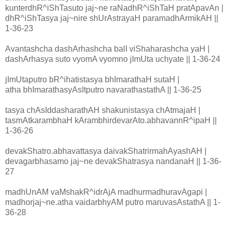
kunterdhR^iShTasuto jaj~ne raNadhR^iShTaH pratApavAn |
dhR^iShTasya jaj~nire shUrAstrayaH paramadhArmikAH ||
1-36-23
Avantashcha dashArhashcha balI viShaharashcha yaH |
dashArhasya suto vyomA vyomno jImUta uchyate || 1-36-24
jImUtaputro bR^ihatistasya bhImarathaH sutaH |
atha bhImarathasyAsItputro navarathastathA || 1-36-25
tasya chAsIddasharathAH shakunistasya chAtmajaH |
tasmAtkarambhaH kArambhirdevarAto.abhavannR^ipaH ||
1-36-26
devakShatro.abhavattasya daivakShatrirmahAyashAH |
devagarbhasamo jaj~ne devakShatrasya nandanaH || 1-36-
27
madhUnAM vaMshakR^idrAjA madhurmadhuravAgapi |
madhorjaj~ne.atha vaidarbhyAM putro maruvasAstathA || 1-
36-28