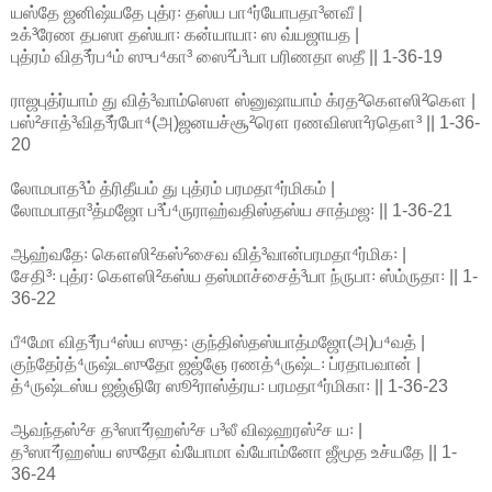
யஸ்தே ஜனிஷ்யதே புத்ர꞉ தஸ்ய பா⁴ர்யோபதா³னவீ |
உக்³ரேண தபஸா தஸ்யா꞉ கன்யாயா꞉ ஸ வ்யஜாயத |
புத்ரம் வித³ர்ப⁴ம் ஸுப⁴கா³ ஸை²ப்³யா பரிணதா ஸதீ || 1-36-19
ராஜபுத்ர்யாம் து வித்³வாம்ஸௌ ஸ்னுஷாயாம் க்ரத²கௌஸி²கௌ |
பஸ்²சாத்³வித³ர்போ⁴(அ)ஜனயச்சூ²ரௌ ரணவிஸா²ரதௌ³ || 1-36-
20
லோமபாத³ம் த்ரிதீயம் து புத்ரம் பரமதா⁴ர்மிகம் |
லோமபாதா³த்மஜோ ப³ப்⁴ருராஹ்வதிஸ்தஸ்ய சாத்மஜ꞉ || 1-36-21
ஆஹ்வதே꞉ கௌஸி²கஸ்²சைவ வித்³வான்பரமதா⁴ர்மிக꞉ |
சேதி³꞉ புத்ர꞉ கௌஸி²கஸ்ய தஸ்மாச்சைத்³யா ந்ருபா꞉ ஸ்ம்ருதா꞉ || 1-
36-22
பீ⁴மோ வித³ர்ப⁴ஸ்ய ஸுத꞉ குந்திஸ்தஸ்யாத்மஜோ(அ)ப⁴வத் |
குந்தேர்த்⁴ருஷ்டஸுதோ ஜஜ்ஞே ரணத்⁴ருஷ்ட꞉ ப்ரதாபவான் |
த்⁴ருஷ்டஸ்ய ஜஜ்ஞிரே ஸூ²ராஸ்த்ரய꞉ பரமதா⁴ர்மிகா꞉ || 1-36-23
ஆவந்தஸ்²ச த³ஸா²ர்ஹஸ்²ச ப³லீ விஷஹரஸ்²ச ய꞉ |
த³ஸா²ர்ஹஸ்ய ஸுதோ வ்யோமா வ்யோம்னோ ஜீமூத உச்யதே || 1-
36-24