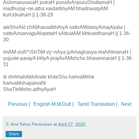
AsInmaruvasaH putraH purudvAnpuruShottamaH |
madhurjaj~ne.atha vaidarbhyAM bhadravatyAM
kurUdvahaH || 1-36-29
aikShvAkI chAbhavadbhAryA sattvAMstasyAmajAyata |
sattvAnsarvaguNopetaH sAttvatAM kIrtivardhanaH || 1-36-
30
imAM visR^iShTiM vij~nAya jyAmaghasya mahAtmanaH |
yujyate parayA kIrtyA prajAvAMshcha bhavennaraH || 1-36-
31
iti shrImahAbhArate khileShu harivaMshe
harivaMshaparvaNi
ShaTtriMsho.adhyAyaH
Previous
|
English M.M.Dutt
|
Tamil Translation
|
Next
S. Arul Selva Perarasan
at
April 27, 2020
Share