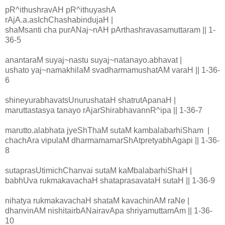
pR^ithushravAH pR^ithuyashA
rAjA.a.asIchChashabindujaH |
shaMsanti cha purANaj~nAH pArthashravasamuttaram || 1-
36-5
anantaraM suyaj~nastu suyaj~natanayo.abhavat |
ushato yaj~namakhilaM svadharmamushatAM varaH || 1-36-
6
shineyurabhavatsUnurushataH shatrutApanaH |
maruttastasya tanayo rAjarShirabhavannR^ipa || 1-36-7
marutto.alabhata jyeShThaM sutaM kambalabarhiSham |
chachAra vipulaM dharmamamarShAtpretyabhAgapi || 1-36-
8
sutaprasUtimichChanvai sutaM kaMbalabarhiShaH |
babhUva rukmakavachaH shataprasavataH sutaH || 1-36-9
nihatya rukmakavachaH shataM kavachinAM raNe |
dhanvinAM nishitairbANairavApa shriyamuttamAm || 1-36-
10