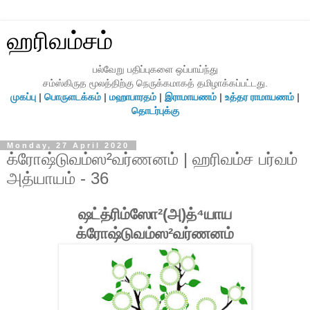
ஹரிவம்சம்
பல்வேறு பதிப்புகளை ஒப்பாய்ந்து
சம்ஸ்கிருத மூலத்திற்கு நெருக்கமாகத் தமிழாக்கப்பட்டது.
முகப்பு
|
பொருளடக்கம்
|
மஹாபாரதம்
|
இராமாயணம்
|
உத்தர ராமாயணம்
|
தொடர்புக்கு
Monday, 27 April 2020
க்ரோஷ்டுவம்ஸ²வர்ணனம் | ஹரிவம்ச பர்வம்
அத்யாயம் - 36
ஷட்த்ரிம்ஸோ²(அ)த்⁴யாய
க்ரோஷ்டுவம்ஸ²வர்ணனம்