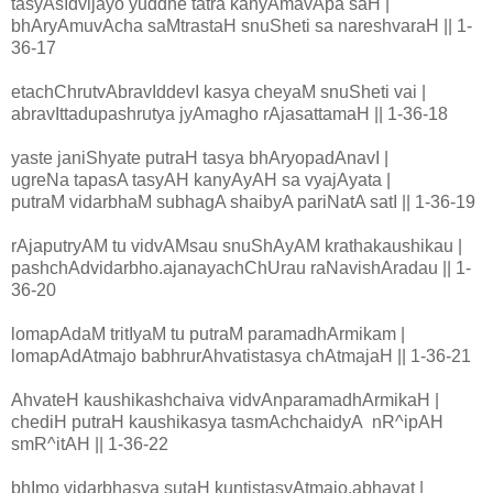
tasyAsIdvijayo yuddhe tatra kanyAmavApa saH |
bhAryAmuvAcha saMtrastaH snuSheti sa nareshvaraH || 1-
36-17
etachChrutvAbravIddevI kasya cheyaM snuSheti vai |
abravIttadupashrutya jyAmagho rAjasattamaH || 1-36-18
yaste janiShyate putraH tasya bhAryopadAnavI |
ugreNa tapasA tasyAH kanyAyAH sa vyajAyata |
putraM vidarbhaM subhagA shaibyA pariNatA satI || 1-36-19
rAjaputryAM tu vidvAMsau snuShAyAM krathakaushikau |
pashchAdvidarbho.ajanayachChUrau raNavishAradau || 1-
36-20
lomapAdaM tritIyaM tu putraM paramadhArmikam |
lomapAdAtmajo babhrurAhvatistasya chAtmajaH || 1-36-21
AhvateH kaushikashchaiva vidvAnparamadhArmikaH |
chediH putraH kaushikasya tasmAchchaidyA nR^ipAH
smR^itAH || 1-36-22
bhImo vidarbhasya sutaH kuntistasyAtmajo.abhavat |