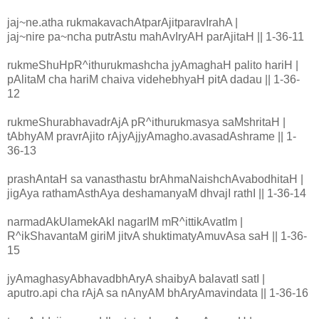
jaj~ne.atha rukmakavachAtparAjitparavIrahA |
jaj~nire pa~ncha putrAstu mahAvIryAH parAjitaH || 1-36-11
rukmeShuHpR^ithurukmashcha jyAmaghaH palito hariH |
pAlitaM cha hariM chaiva videhebhyaH pitA dadau || 1-36-
12
rukmeShurabhavadrAjA pR^ithurukmasya saMshritaH |
tAbhyAM pravrAjito rAjyAjjyAmagho.avasadAshrame || 1-
36-13
prashAntaH sa vanasthastu brAhmaNaishchAvabodhitaH |
jigAya rathamAsthAya deshamanyaM dhvajI rathI || 1-36-14
narmadAkUlamekAkI nagarIM mR^ittikAvatIm |
R^ikShavantaM giriM jitvA shuktimatyAmuvAsa saH || 1-36-
15
jyAmaghasyAbhavadbhAryA shaibyA balavatI satI |
aputro.api cha rAjA sa nAnyAM bhAryAmavindata || 1-36-16