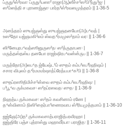
ப்ருது²ஸ்²ரவா꞉ ப்ருது²யஸா² ராஜா(ஆ)ஸீச்ச²ஸ²பி³ந்து³ஜ꞉ |
ஸ²ம்ஸந்தி ச புராணஜ்ஞா꞉ பார்த²ஸ்²ரவஸமுத்தரம் || 1-36-5
அனந்தரம் ஸுயஜ்ஞஸ்து ஸுயஜ்ஞதனயோ(அ)ப⁴வத் |
உஸ²தோ யஜ்ஞமகி²லம் ஸ்வத⁴ர்மமுஸ²தாம் வர꞉ || 1-36-6
ஸி²னேயுரப⁴வத்ஸூனுருஸ²த꞉ ஸ²த்ருதாபன꞉ |
மருத்தஸ்தஸ்ய தனயோ ராஜர்ஷிரப⁴வன்ன்ருப || 1-36-7
மருத்தோ(அ)லப⁴த ஜ்யேஷ்ட²ம் ஸுதம் கம்ப³லப³ர்ஹிஷம் |
சசார விபுலம் த⁴ர்மமமர்ஷாத்ப்ரேத்யபா⁴க³பி || 1-36-8
ஸுதப்ரஸூதிமிச்ச²ன்வை ஸுதம் கம்ப³லப³ர்ஹிஷ꞉ |
ப³பூ⁴வ ருக்மகவச꞉ ஸ²தப்ரஸவத꞉ ஸுத꞉ || 1-36-9
நிஹத்ய ருக்மகவச꞉ ஸ²தம் கவசினாம் ரணே |
த⁴ன்வினாம் நிஸி²தைர்பா³ணைரவாப ஸ்²ரியமுத்தமாம் || 1-36-10
ஜஜ்ஞே(அ)த² ருக்மகவசாத்பராஜித்பரவீரஹா |
ஜஜ்ஞிரே பஞ்ச புத்ராஸ்து மஹாவீர்யா꞉ பராஜித꞉ || 1-36-11