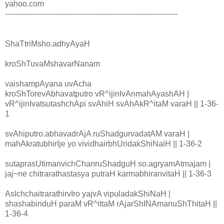
yahoo.com
---------------------------------------------------------------------
ShaTtriMsho.adhyAyaH
kroShTuvaMshavarNanam
vaishampAyana uvAcha
kroShTorevAbhavatputro vR^ijinIvAnmahAyashAH |
vR^ijinIvatsutashchApi svAhiH svAhAkR^itaM varaH || 1-36-
1
svAhiputro.abhavadrAjA ruShadgurvadatAM varaH |
mahAkratubhirIje yo vividhairbhUridakShiNaiH || 1-36-2
sutaprasUtimanvichChanruShadguH so.agryamAtmajam |
jaj~ne chitrarathastasya putraH karmabhiranvitaH || 1-36-3
AsIchchaitrarathirvIro yajvA vipuladakShiNaH |
shashabinduH paraM vR^ittaM rAjarShINAmanuShThitaH ||
1-36-4