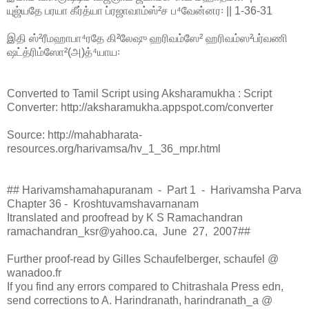
யுஜ்யதே பரயா கீர்த்யா ப்ரஜாவாம்ஸ்²ச ப⁴வேன்னர꞉ || 1-36-31
இதி ஸ்²ரீமஹாபா⁴ரதே கி²லேஷு ஹரிவம்ஸே² ஹரிவம்ஸ²பர்வணி
ஷட்த்ரிம்ஸோ²(அ)த்⁴யாய꞉
Converted to Tamil Script using Aksharamukha : Script
Converter: http://aksharamukha.appspot.com/converter
Source: http://mahabharata-
resources.org/harivamsa/hv_1_36_mpr.html
## Harivamshamahapuranam - Part 1 - Harivamsha Parva
Chapter 36 - Kroshtuvamshavarnanam
Itranslated and proofread by K S Ramachandran
ramachandran_ksr@yahoo.ca, June 27, 2007##
Further proof-read by Gilles Schaufelberger, schaufel @
wanadoo.fr
If you find any errors compared to Chitrashala Press edn,
send corrections to A. Harindranath, harindranath_a @