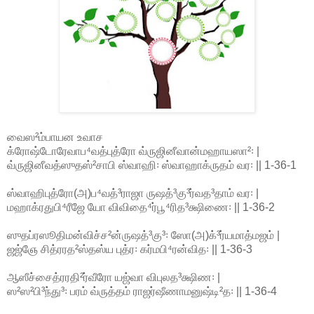
வைஸ²ம்பாயன உவாச
க்ரோஷ்டோரேவாப⁴வத்புத்ரோ வ்ருஜினீவான்மஹாயஸா²꞉ |
வ்ருஜினீவத்ஸுதஸ்²சாபி ஸ்வாஹி꞉ ஸ்வாஹாக்ருதம் வர꞉ || 1-36-1
ஸ்வாஹிபுத்ரோ(அ)ப⁴வத்³ராஜா ருஷத்³கு³ர்வத³தாம் வர꞉ |
மஹாக்ரதுபி⁴ரீஜே யோ விவிதை⁴ர்பூ⁴ரித³க்ஷிணை꞉ || 1-36-2
ஸுதப்ரஸூதிமன்விச்ச²ன்ருஷத்³கு³꞉ ஸோ(அ)க்³ர்யமாத்மஜம் |
ஜஜ்ஞே சித்ரரத²ஸ்தஸ்ய புத்ர꞉ கர்மபி⁴ரன்வித꞉ || 1-36-3
ஆஸீச்சைத்ரரதி²ர்வீரோ யஜ்வா விபுலத³க்ஷிண꞉ |
ஸ²ஸ²பி³ந்து³꞉ பரம் வ்ருத்தம் ராஜர்ஷீணாமனுஷ்டி²த꞉ || 1-36-4