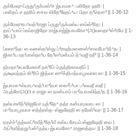
ருக்மேஷு꞉ப்ருது²ருக்மஸ்²ச ஜ்யாமக⁴꞉ பலிதோ ஹரி꞉ |
பாலிதம் ச ஹரிம் சைவ விதே³ஹேப்⁴ய꞉ பிதா த³தௌ³ || 1-36-12
ருக்மேஷுரப⁴வத்³ராஜா ப்ருது²ருக்மஸ்ய ஸம்ஸ்²ரித꞉ |
தாப்⁴யாம் ப்ரவ்ராஜிதோ ராஜ்யாஜ்ஜ்யாமகோ⁴(அ)வஸதா³ஸ்²ரமே || 1-
36-13
ப்ரஸா²ந்த꞉ ஸ வனஸ்த²ஸ்து ப்³ராஹ்மணைஸ்²சாவபோ³தி⁴த꞉ |
ஜிகா³ய ரத²மாஸ்தா²ய தே³ஸ²மன்யம் த்⁴வஜீ ரதீ² || 1-36-14
நர்மதா³கூலமேகாகீ நக³ரீம் ம்ருத்திகாவதீம் |
ருக்ஷவந்தம் கி³ரிம் ஜித்வா ஸு²க்திமத்யாமுவாஸ ஸ꞉ || 1-36-15
ஜ்யாமக⁴ஸ்யாப⁴வத்³பா⁴ர்யா ஸை²ப்³யா ப³லவதீ ஸதீ |
அபுத்ரோ(அ)பி ச ராஜா ஸ நான்யாம் பா⁴ர்யாமவிந்த³த || 1-36-16
தஸ்யாஸீத்³விஜயோ யுத்³தே⁴ தத்ர கன்யாமவாப ஸ꞉ |
பா⁴ர்யாமுவாச ஸந்த்ரஸ்த꞉ ஸ்னுஷேதி ஸ நரேஸ்²வர꞉ || 1-36-17
ஏதச்ச்²ருத்வாப்³ரவீத்³தே³வீ கஸ்ய சேயம் ஸ்னுஷேதி வை |
அப்³ரவீத்தது³பஸ்²ருத்ய ஜ்யாமகோ⁴ ராஜஸத்தம꞉ || 1-36-18