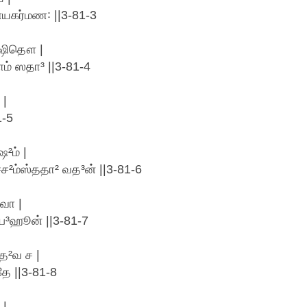
்யகர்மண꞉ ||3-81-3
்ஷிதௌ |
ம் ஸதா³ ||3-81-4
 |
1-5
ஷ²ம் |
ச்ச²ம்ஸ்ததா² வத³ன் ||3-81-6
வா |
்ப³ஹூன் ||3-81-7
ை²வ ச |
ே ||3-81-8
 |