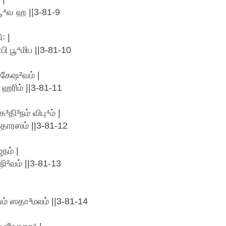
பூ⁴வ ஹ ||3-81-9
꞉ |
 பூ⁴மிப ||3-81-10
 கேஷ²வம் |
ஹரிம் ||3-81-11
தி³நம் விபு⁴ம் |
³தோரஸம் ||3-81-12
நம் |
 ஷி²வம் ||3-81-13
்யம் ஸதா³மலம் ||3-81-14