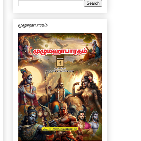
முழுமஹாபாரதம்