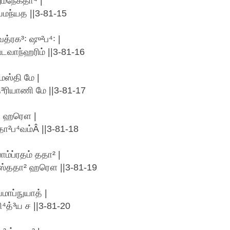
ுமநேகதா⁴ |
யமந்யத ||3-81-15
த்ரக³꞉ ஷு²ப⁴꞉ |
டவாந்ஹரிம் ||3-81-16
யமஸ்தி மே |
த்³ரியாணி மே ||3-81-17
தே ஹரௌ |
ா²ப⁴வம்Â ||3-81-18
ம்ப்ரதம் ததா² |
ஸ்ததா² ஹரௌ ||3-81-19
ாப்நுயாத் |
⁴த்³ய ச ||3-81-20