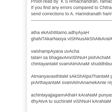
Proof-read by K S Rmachandran, rama
If you find any errors compared to Chitr
send corrections to A. Harindranath ha
------------------------------------------------------
atha ekAshItitamo.adhyAyaH
ghaNTAkarNasya viShNusAkShAtkAral
vaishampAyana uvAcha
tataH sa bhagavAnviShNuH pishAchaM 
chintayantaM svamAtmAnaM shuddhibud
AtmanyavasthitaM sAkShAtpaThantaM p
prArthayantaM svamAtmAnamekAnte niya
achintayajjagannAthaH kAraNaM punya
dhyAtvA tu suchiraM viShNuH kAraNaM