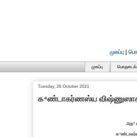
முகப்பு
|
பொ
முகப்பு
பொருளடக்
Tuesday, 26 October 2021
க⁴ண்டாகர்ணஸ்ய விஷ்ணுஸாக்ஷ
அத² 
க⁴ண்டாகர்