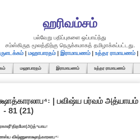
ஹரிவம்சம்
பல்வேறு பதிப்புகளை ஒப்பாய்ந்து
சம்ஸ்கிருத மூலத்திற்கு நெருக்கமாகத் தமிழாக்கப்பட்டது.
ருளடக்கம்
|
மஹாபாரதம்
|
இராமாயணம்
|
உத்தர ராமாயணம்
|
கம்
மஹாபாரதம்
இராமாயணம்
உத்தர ராமாயணம்
ாத்காரலாப⁴꞉ | பவிஷ்ய பர்வம் அத்யாயம்
- 81 (21)
ஏகாஷீ²திதமோ(அ)த்⁴யாய꞉
ணஸ்ய விஷ்ணுஸாக்ஷாத்காரலாப⁴꞉