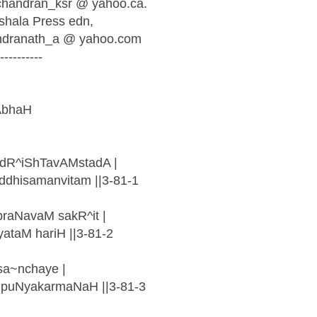
chandran_ksr @ yahoo.ca.
ashala Press edn,
rindranath_a @ yahoo.com
----------
AbhaH
dR^iShTavAMstadA |
dhisamanvitam ||3-81-1
raNavaM sakR^it |
taM hariH ||3-81-2
sa~nchaye |
 puNyakarmaNaH ||3-81-3