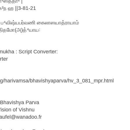
ா²ஸ்ததா² |
கே²ந ஹ ||3-81-21
² ப⁴விஷ்யபர்வணி கைலாஸயாத்ராயாம்
²திதமோ(அ)த்⁴யாய꞉
mukha : Script Converter:
rter
org/harivamsa/bhavishyaparva/hv_3_081_mpr.html
 Bhavishya Parva
sion of Vishnu
haufel@wanadoo.fr