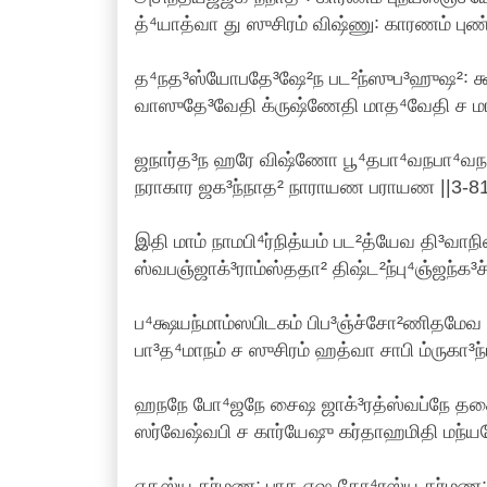
த்⁴யாத்வா து ஸுசிரம் விஷ்ணு꞉ காரணம் புண
த⁴நத³ஸ்யோபதே³ஷே²ந பட²ந்ஸுப³ஹுஷ²꞉ க
வாஸுதே³வேதி க்ருஷ்ணேதி மாத⁴வேதி ச மா
ஜநார்த³ந ஹரே விஷ்ணோ பூ⁴தபா⁴வநபா⁴வந
நராகார ஜக³ந்நாத² நாராயண பராயண ||3-8
இதி மாம் நாமபி⁴ர்நித்யம் பட²த்யேவ தி³வாநி
ஸ்வபஞ்ஜாக்³ராம்ஸ்ததா² திஷ்ட²ந்பு⁴ஞ்ஜந்க³
ப⁴க்ஷயந்மாம்ஸபிடகம் பிப³ஞ்ச்சோ²ணிதமேவ 
பா³த⁴மாநம் ச ஸுசிரம் ஹத்வா சாபி ம்ருகா³ந
ஹநநே போ⁴ஜநே சைஷ ஜாக்³ரத்ஸ்வப்நே தத
ஸர்வேஷ்வபி ச கார்யேஷு கர்தாஹமிதி மந்யத
ஏதஸ்ய கர்மண꞉ பாக ஏஷ கோ⁴ரஸ்ய கர்மண꞉