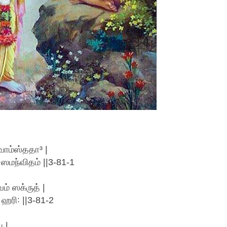
வாம்ஸ்ததா³ |
ி⁴ஸமந்விதம் ||3-81-1
் ஸக்ருத் |
 ஹரி꞉ ||3-81-2
 |