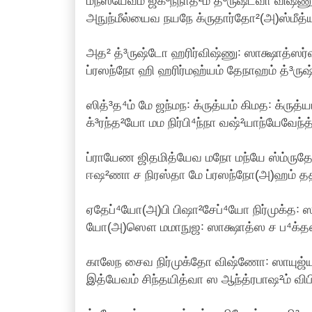
மநஸ்யேவம் ஜக³ந்நாத²ம் த்³ருஷ்ட்வா விஷ்ண
அநுந்மீல்யைவ நயநே க்ருதார்தோ²(அ)ஸ்மீத்
அத² த்³ருஷ்டோ ஹரிர்விஷ்ணு꞉ ஸாக்ஷாத்ஸர்வ
ப்ரஸந்நோ ஹி ஹரிர்மஹ்யம் தேநாஹம் த்³ருஷ்
ஸித்³த⁴ம் மே ஜந்மந꞉ க்ருத்யம் கிமத꞉ க்ருத்
க்³ரந்த²யோ மம நிர்பி⁴ந்நா வஷ்²யாந்யேவேந்
ப்ராயேண ஜிதமித்யேவ மநோ மந்யே ஸ்ம்ரு
ஈஷ²ணா ச நிரஸ்தா மே ப்ரஸந்நோ(அ)ஹம் தத
ஏதேப்⁴யோ(அ)பி பிஷா²சேப்⁴யோ நிர்முக்த꞉ ஸா
யோ(அ)ஸௌ மமாநுஜ꞉ ஸாக்ஷாத்ஸ ச ப⁴க்த
காலேந சைவ நிர்முக்தோ விஷ்ணோ꞉ ஸாயுஜ்யம
இத்யேவம் சிந்தயித்வா ஸ ஆந்த்ரபாஷ²ம் விபி