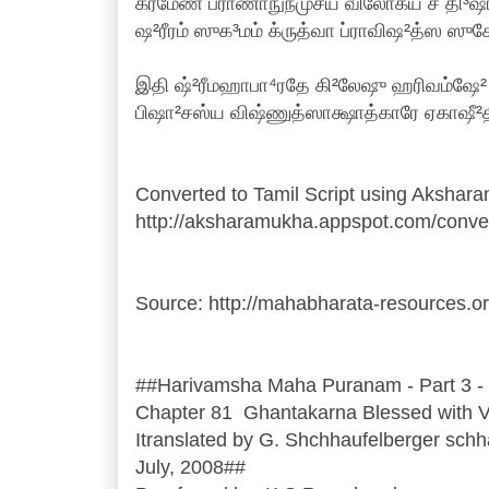
க்ரமேண ப்ராணாநுந்முச்ய விலோக்ய ச தி³ஷ
ஷ²ரீரம் ஸுக³மம் க்ருத்வா ப்ராவிஷ²த்ஸ ஸு
இதி ஷ்²ரீமஹாபா⁴ரதே கி²லேஷு ஹரிவம்ஷே
பிஷா²சஸ்ய விஷ்ணுத்ஸாக்ஷாத்காரே ஏகாஷீ
Converted to Tamil Script using Akshara
http://aksharamukha.appspot.com/conve
Source: http://mahabharata-resources.
##Harivamsha Maha Puranam - Part 3 -
Chapter 81 Ghantakarna Blessed with Vi
Itranslated by G. Shchhaufelberger sch
July, 2008##