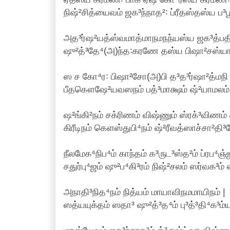
நிஷ்²சித்யைவம் ஜக³ந்நாத²꞉ ப்ரீதஸ்தஸ்ய ப³
அத³ர்ஷ²யத்ஸ்வமாத்மாநமநந்யஸ்ய ஜக³த்பதி
ஷு²த்³தே⁴(அ)ந்த꞉கரணே தஸ்ய பிஷா²சஸ்யாபி
ஸ ச கோ⁴ர꞉ பிஷா²சோ(அ)பி த³த³ர்ஷா²த்மநி
பீதகௌஷே²யவஸநம் பத்³மாக்ஷம் ஷ்²யாமலம் 
ஷ²ங்கி²நம் சக்ரிணம் விஷ்ணும் ஸ்ரக்³விணம் க³
கிரீடிநம் கௌஸ்துபி⁴நம் ஷ்²ரீவத்ஸாச்சா²தி
நீலமேக⁴நிப⁴ம் காந்தம் க³ருட³ஸ்த²ம் ப்ரப⁴ஞ்ஜ
சதுர்பு⁴ஜம் ஷு²ப⁴கி³ரம் நிஷ்²சலம் ஸர்வக³ம்
அநாதி³நித⁴நம் நித்யம் மாயாவிநமமாயிநம் |
ஸத்யயுக்தம் ஸதா³ ஷு²த்³த⁴ம் பு³த்³தி⁴க³ம