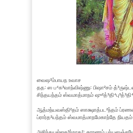
வைஷ²ம்பாயந உவாச
தத꞉ ஸ ப⁴க³வாந்விஷ்ணு꞉ பிஷா²சம் த்³ருஷ்ட
சிந்தயந்தம் ஸ்வமாத்மாநம் ஷு²த்³தி⁴பு³த்³த
ஆத்மந்யவஸ்தி²தம் ஸாக்ஷாத்பட²ந்தம் ப்ரணவம
ப்ரார்த²யந்தம் ஸ்வமாத்மாநமேகாந்தே நியதம்
அசிந்தயஜ்ஜக³ந்நாத²꞉ காரணம் புந்யஸஞ்சயே